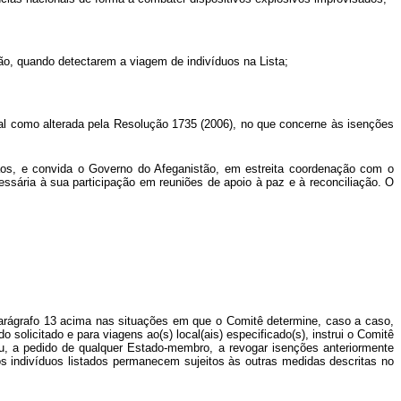
, quando detectarem a viagem de indivíduos na Lista;
l como alterada pela Resolução 1735 (2006), no que concerne às isenções
gãos, e convida o Governo do Afeganistão, em estreita coordenação com o
sária à sua participação em reuniões de apoio à paz e à reconciliação. O
parágrafo 13 acima nas situações em que o Comitê determine, caso a caso,
solicitado e para viagens ao(s) local(ais) especificado(s), instrui o Comitê
ou, a pedido de qualquer Estado-membro, a revogar isenções anteriormente
os indivíduos listados permanecem sujeitos às outras medidas descritas no