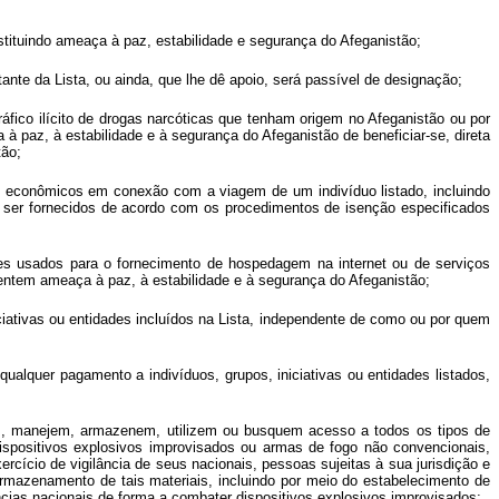
nstituindo ameaça à paz, estabilidade e segurança do Afeganistão;
stante da Lista, ou ainda, que lhe dê apoio, será passível de designação;
ráfico ilícito de drogas narcóticas que tenham origem no Afeganistão ou por
à paz, à estabilidade e à segurança do Afeganistão de beneficiar-se, direta
tão;
os econômicos em conexão com a viagem de um indivíduo listado, incluindo
m ser fornecidos de acordo com os procedimentos de isenção especificados
eles usados para o fornecimento de hospedagem na internet ou de serviços
esentem ameaça à paz, à estabilidade e à segurança do Afeganistão;
iciativas ou entidades incluídos na Lista, independente de como ou por quem
lquer pagamento a indivíduos, grupos, iniciativas ou entidades listados,
ham, manejem, armazenem, utilizem ou busquem acesso a todos os tipos de
dispositivos explosivos improvisados ou armas de fogo não convencionais,
ício de vigilância de seus nacionais, pessoas sujeitas à sua jurisdição e
 armazenamento de tais materiais, incluindo por meio do estabelecimento de
ias nacionais de forma a combater dispositivos explosivos improvisados;