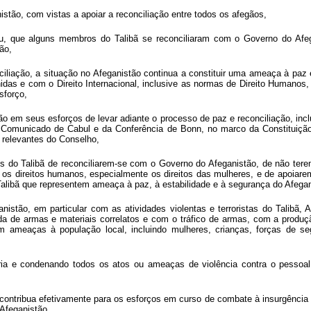
stão, com vistas a apoiar a reconciliação entre todos os afegãos,
, que alguns membros do Talibã se reconciliaram com o Governo do Afegan
ão,
liação, a situação no Afeganistão continua a constituir uma ameaça à paz 
 e com o Direito Internacional, inclusive as normas de Direito Humanos, Di
sforço,
o em seus esforços de levar adiante o processo de paz e reconciliação, in
Comunicado de Cabul e da Conferência de Bonn, no marco da Constituição
 relevantes do Conselho,
o Talibã de reconciliarem-se com o Governo do Afeganistão, de não terem 
 os direitos humanos, especialmente os direitos das mulheres, e de apoiare
libã que representem ameaça à paz, à estabilidade e à segurança do Afeganis
tão, em particular com as atividades violentas e terroristas do Talibã, A
de armas e materiais correlatos e com o tráfico de armas, com a produção,
em ameaças à população local, incluindo mulheres, crianças, forças de segu
ria e condenando todos os atos ou ameaças de violência contra o pessoal
 contribua efetivamente para os esforços em curso de combate à insurgência 
 Afeganistão,