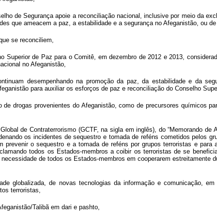
lho de Segurança apoie a reconciliação nacional, inclusive por meio da e
ades que ameacem a paz, a estabilidade e a segurança no Afeganistão, ou de 
ue se reconciliem,
ho Superior de Paz para o Comitê, em dezembro de 2012 e 2013, considerad
acional no Afeganistão,
continuam desempenhando na promoção da paz, da estabilidade e da segu
eganistão para auxiliar os esforços de paz e reconciliação do Conselho Supe
anto de drogas provenientes do Afeganistão, como de precursores químicos pa
Global de Contraterrorismo (GCTF, na sigla em inglês), do “Memorando de 
nando os incidentes de sequestro e tomada de reféns cometidos pelos grupos
 prevenir o sequestro e a tomada de reféns por grupos terroristas e para
conclamando todos os Estados-membros a coibir os terroristas de se benefi
o a necessidade de todos os Estados-membros em cooperarem estreitamente d
lobalizada, de novas tecnologias da informação e comunicação, em particu
tos terroristas,
feganistão/Talibã em dari e pashto,