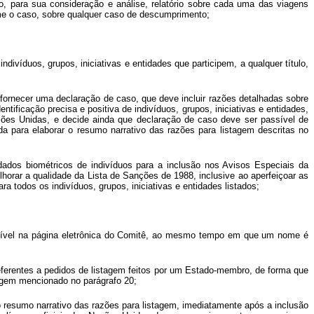
, para sua consideração e análise, relatório sobre cada uma das viagens
me o caso, sobre qualquer caso de descumprimento;
víduos, grupos, iniciativas e entidades que participem, a qualquer título,
fornecer uma declaração de caso, que deve incluir razões detalhadas sobre
ificação precisa e positiva de indivíduos, grupos, iniciativas e entidades,
es Unidas, e decide ainda que declaração de caso deve ser passível de
a para elaborar o resumo narrativo das razões para listagem descritas no
ados biométricos de indivíduos para a inclusão nos Avisos Especiais da
rar a qualidade da Lista de Sanções de 1988, inclusive ao aperfeiçoar as
odos os indivíduos, grupos, iniciativas e entidades listados;
ssível na página eletrônica do Comitê, ao mesmo tempo em que um nome é
erentes a pedidos de listagem feitos por um Estado-membro, de forma que
tagem mencionado no parágrafo 20;
e o resumo narrativo das razões para listagem, imediatamente após a inclusão