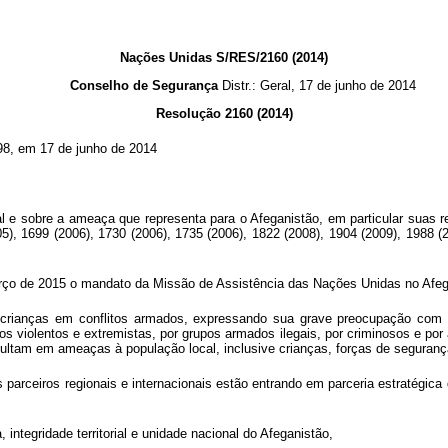
Nações Unidas S/RES/2160 (2014)
Conselho de Segurança
Distr.: Geral, 17 de junho de 2014
Resolução 2160 (2014)
8, em 17 de junho de 2014
l e sobre a ameaça que representa para o Afeganistão, em particular suas r
5), 1699 (2006), 1730 (2006), 1735 (2006), 1822 (2008), 1904 (2009), 1988 (
arço de 2015 o mandato da Missão de Assistência das Nações Unidas no Afeg
 crianças em conflitos armados, expressando sua grave preocupação com 
rupos violentos e extremistas, por grupos armados ilegais, por criminosos e p
esultam em ameaças à população local, inclusive crianças, forças de segurança 
parceiros regionais e internacionais estão entrando em parceria estratégica
ntegridade territorial e unidade nacional do Afeganistão,