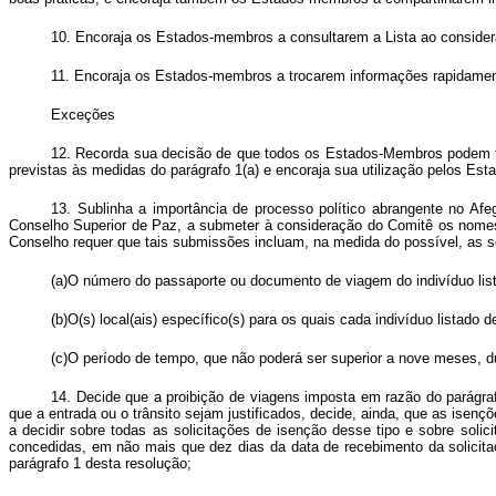
10. Encoraja os Estados-membros a consultarem a Lista ao consider
11. Encoraja os Estados-membros a trocarem informações rapidamen
Exceções
12. Recorda sua decisão de que todos os Estados-Membros podem fa
previstas às medidas do parágrafo 1(a) e encoraja sua utilização pelos Es
13. Sublinha a importância de processo político abrangente no Af
Conselho Superior de Paz, a submeter à consideração do Comitê os nomes 
Conselho requer que tais submissões incluam, na medida do possível, as s
(a)O número do passaporte ou documento de viagem do indivíduo lis
(b)O(s) local(ais) específico(s) para os quais cada indivíduo listado d
(c)O período de tempo, que não poderá ser superior a nove meses, dura
14. Decide que a proibição de viagens imposta em razão do parágra
que a entrada ou o trânsito sejam justificados, decide, ainda, que as isenç
a decidir sobre todas as solicitações de isenção desse tipo e sobre sol
concedidas, em não mais que dez dias da data de recebimento da solicitaç
parágrafo 1 desta resolução;