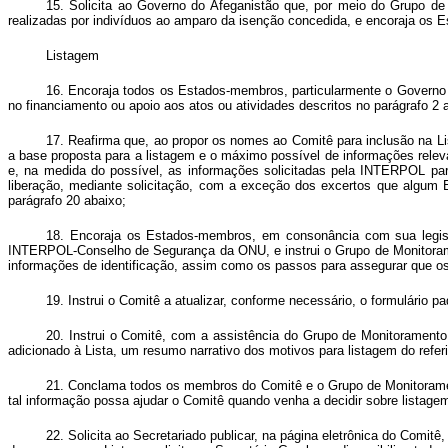
15. Solicita ao Governo do Afeganistão que, por meio do Grupo de
realizadas por indivíduos ao amparo da isenção concedida, e encoraja os
Listagem
16. Encoraja todos os Estados-membros, particularmente o Governo do
no financiamento ou apoio aos atos ou atividades descritos no parágrafo 2 
17. Reafirma que, ao propor os nomes ao Comitê para inclusão na Li
a base proposta para a listagem e o máximo possível de informações relevan
e, na medida do possível, as informações solicitadas pela INTERPOL p
liberação, mediante solicitação, com a exceção dos excertos que algum E
parágrafo 20 abaixo;
18. Encoraja os Estados-membros, em consonância com sua legisla
INTERPOL-Conselho de Segurança da ONU, e instrui o Grupo de Monitoramen
informações de identificação, assim como os passos para assegurar que os
19. Instrui o Comitê a atualizar, conforme necessário, o formulário 
20. Instrui o Comitê, com a assistência do Grupo de Monitoramen
adicionado à Lista, um resumo narrativo dos motivos para listagem do refe
21. Conclama todos os membros do Comitê e o Grupo de Monitoramen
tal informação possa ajudar o Comitê quando venha a decidir sobre listagem
22. Solicita ao Secretariado publicar, na página eletrônica do Comit