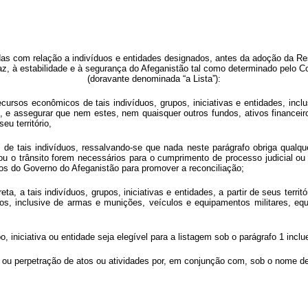
s com relação a indivíduos e entidades designados, antes da adoção da Res
z, à estabilidade e à segurança do Afeganistão tal como determinado pelo C
(doravante denominada “a Lista”):
cursos econômicos de tais indivíduos, grupos, iniciativas e entidades, incl
e assegurar que nem estes, nem quaisquer outros fundos, ativos financeiro
u território,
es de tais indivíduos, ressalvando-se que nada neste parágrafo obriga qualq
 ou o trânsito forem necessários para o cumprimento de processo judicial ou
ços do Governo do Afeganistão para promover a reconciliação;
eta, a tais indivíduos, grupos, iniciativas e entidades, a partir de seus terri
pos, inclusive de armas e munições, veículos e equipamentos militares, e
, iniciativa ou entidade seja elegível para a listagem sob o parágrafo 1 incl
ção ou perpetração de atos ou atividades por, em conjunção com, sob o nome 