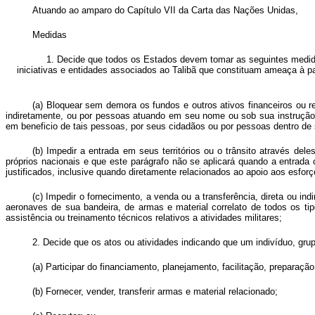
Atuando ao amparo do Capítulo VII da Carta das Nações Unidas,
Medidas
1. Decide que todos os Estados devem tomar as seguintes medida
iniciativas e entidades associados ao Talibã que constituam ameaça à pa
(a) Bloquear sem demora os fundos e outros ativos financeiros ou re
indiretamente, ou por pessoas atuando em seu nome ou sob sua instrução, 
em beneficio de tais pessoas, por seus cidadãos ou por pessoas dentro de se
(b) Impedir a entrada em seus territórios ou o trânsito através del
próprios nacionais e que este parágrafo não se aplicará quando a entrada
justificados, inclusive quando diretamente relacionados ao apoio aos esfor
(c) Impedir o fornecimento, a venda ou a transferência, direta ou indir
aeronaves de sua bandeira, de armas e material correlato de todos os ti
assistência ou treinamento técnicos relativos a atividades militares;
2. Decide que os atos ou atividades indicando que um indivíduo, grupo
(a) Participar do financiamento, planejamento, facilitação, prepara
(b) Fornecer, vender, transferir armas e material relacionado;