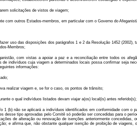
arem solicitações de vistos de viagem;
te com outros Estados-membros, em particular com o Governo do Afeganistão
zer uso das disposições dos parágrafos 1 e 2 da Resolução 1452 (2002), ta
tados-Membros;
eganistão, com vistas a apoiar a paz e a reconciliação entre todos os afe
de indivíduos cuja viagem a determinados locais possa confirmar seja neces
eguintes informações:
tado;
eva realizar viagem e, se for o caso, os pontos de trânsito;
nte o qual indivíduos listados devam viajar a(os) local(is) antes referido(s);
fo 1 (b) não se aplicará a indivíduos identificados em conformidade com o 
ões desse tipo aprovadas pelo Comitê só poderão ser concedidas para o período 
icitações de alteração ou renovação de isenções anteriormente concedidas, 
ão; e afirma que, não obstante qualquer isenção de proibição de viagens, 