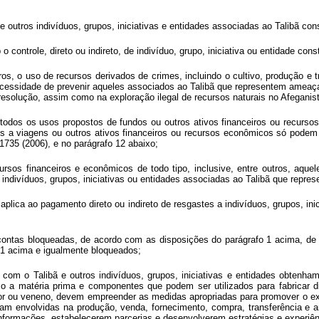
e outros indivíduos, grupos, iniciativas e entidades associadas ao Talibã co
o controle, direto ou indireto, de indivíduo, grupo, iniciativa ou entidade con
os, o uso de recursos derivados de crimes, incluindo o cultivo, produção e t
 necessidade de prevenir aqueles associados ao Talibã que representem ameaça 
resolução, assim como na exploração ilegal de recursos naturais no Afeganis
a todos os usos propostos de fundos ou outros ativos financeiros ou recurs
dos a viagens ou outros ativos financeiros ou recursos econômicos só pode
735 (2006), e no parágrafo 12 abaixo;
cursos financeiros e econômicos de todo tipo, inclusive, entre outros, aqu
 indivíduos, grupos, iniciativas ou entidades associadas ao Talibã que repr
aplica ao pagamento direto ou indireto de resgastes a indivíduos, grupos, in
ntas bloqueadas, de acordo com as disposições do parágrafo 1 acima, de qua
 1 acima e igualmente bloqueados;
s com o Talibã e outros indivíduos, grupos, iniciativas e entidades obten
mo a matéria prima e componentes que podem ser utilizados para fabricar 
r ou veneno, devem empreender as medidas apropriadas para promover o exerc
tejam envolvidas na produção, venda, fornecimento, compra, transferência e
ormações, estabelecerem parcerias e desenvolverem estratégias e experiênc