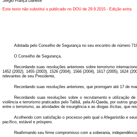
Sérgio França Danese
Este texto não substitui o publicado no DOU de 29.9.2015 - Edição extra
Adotada pelo Conselho de Segurança no seu encontro de número 719
O Conselho de Segurança,
Recordando suas resoluções anteriores sobre terrorismo internaciona
1452 (2002), 1455 (2003), 1526 (2004), 1566 (2004), 1617 (2005), 1624 (200
relevantes de seu Presidente,
Recordando suas resoluções anteriores, que prorrogam até 17 de m
Recordando suas resoluções sobre o recrutamento e utilização de
violência e terrorismo praticados pelo Talibã, pela Al-Qaeda, por outros g
entre o terrorismo, as atividades de insurgência e as drogas ilícitas, que r
Acolhendo com satisfação o processo pelo qual o Afeganistão e seus 
pacífico, estável e próspero.
Reafirmando seu firme compromisso com a soberania, independência, i