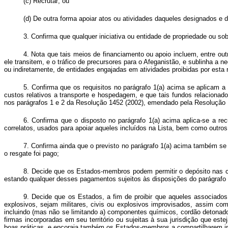
(c) Recrutar; ou
(d) De outra forma apoiar atos ou atividades daqueles designados e d
3. Confirma que qualquer iniciativa ou entidade de propriedade ou sob 
4. Nota que tais meios de financiamento ou apoio incluem, entre outr
ele transitem, e o tráfico de precursores para o Afeganistão, e sublinha a
ou indiretamente, de entidades engajadas em atividades proibidas por esta 
5. Confirma que os requisitos no parágrafo 1(a) acima se aplicam 
custos relativos a transporte e hospedagem, e que tais fundos relaciona
nos parágrafos 1 e 2 da Resolução 1452 (2002), emendado pela Resolução 1
6. Confirma que o disposto no parágrafo 1(a) acima aplica-se a re
correlatos, usados para apoiar aqueles incluídos na Lista, bem como outros
7. Confirma ainda que o previsto no parágrafo 1(a) acima também se 
o resgate foi pago;
8. Decide que os Estados-membros podem permitir o depósito nas co
estando qualquer desses pagamentos sujeitos às disposições do parágrafo
9. Decide que os Estados, a fim de proibir que aqueles associado
explosivos, sejam militares, civis ou explosivos improvisados, assim co
incluindo (mas não se limitando a) componentes químicos, cordão detonado
firmas incorporadas em seu território ou sujeitas à sua jurisdição que es
boas práticas, e encoraja também os Estados-membros a compartilharem inf