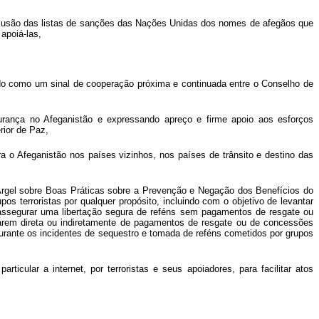
xclusão das listas de sanções das Nações Unidas dos nomes de afegãos que
apoiá-las,
o como um sinal de cooperação próxima e continuada entre o Conselho de
rança no Afeganistão e expressando apreço e firme apoio aos esforços
rior de Paz,
ra o Afeganistão nos países vizinhos, nos países de trânsito e destino das
Argel sobre Boas Práticas sobre a Prevenção e Negação dos Benefícios do
 terroristas por qualquer propósito, incluindo com o objetivo de levantar
 assegurar uma libertação segura de reféns sem pagamentos de resgate ou
ciarem direta ou indiretamente de pagamentos de resgate ou de concessões
urante os incidentes de sequestro e tomada de reféns cometidos por grupos
lar a internet, por terroristas e seus apoiadores, para facilitar atos