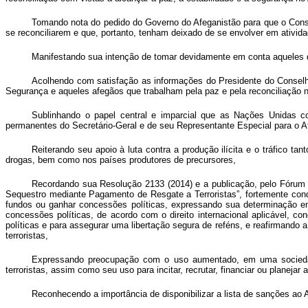
Tomando nota do pedido do Governo do Afeganistão para que o Conse
se reconciliarem e que, portanto, tenham deixado de se envolver em ativid
Manifestando sua intenção de tomar devidamente em conta aqueles q
Acolhendo com satisfação as informações do Presidente do Consel
Segurança e aqueles afegãos que trabalham pela paz e pela reconciliação n
Sublinhando o papel central e imparcial que as Nações Unidas 
permanentes do Secretário-Geral e de seu Representante Especial para o Af
Reiterando seu apoio à luta contra a produção ilícita e o tráfico t
drogas, bem como nos países produtores de precursores,
Recordando sua Resolução 2133 (2014) e a publicação, pelo Fórum 
Sequestro mediante Pagamento de Resgate a Terroristas”, fortemente conde
fundos ou ganhar concessões políticas, expressando sua determinação em
concessões políticas, de acordo com o direito internacional aplicável, 
políticas e para assegurar uma libertação segura de reféns, e reafirmand
terroristas,
Expressando preocupação com o uso aumentado, em uma sociedade g
terroristas, assim como seu uso para incitar, recrutar, financiar ou planejar a
Reconhecendo a importância de disponibilizar a lista de sanções ao A