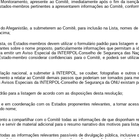
 Monitoramento, apresente ao Comitê, imediatamente após o fim da isenção
 Estados-membros pertinentes a apresentarem informações ao Comitê, confor
 Afeganistão, a submeterem ao Comitê, para inclusão na Lista, nomes de indi
acima;
sta, os Estados-membros devem utilizar o formulário padrão para listagem e 
tes sobre o nome proposto, particularmente informações que permitam a ident
ara emitir um Aviso Especial da INTERPOL-Conselho de Segurança das Naçõ
stado-membro considerar confidenciais para o Comitê, e poderá ser utilizad
ção nacional, a submeter à INTERPOL, se couber, fotografias e outros d
to a relatar ao Comitê demais passos que poderiam ser tomados para melho
 Avisos Especiais da INTERPOL-Conselho de Segurança da ONU existam para t
padrão para a listagem de acordo com as disposições desta resolução;
to e em coordenação com os Estados proponentes relevantes, a tornar ace
rido nome;
to a compartilhar com o Comitê todas as informações de que disponham ref
 e servir de material adicional para o resumo narrativo dos motivos para lis
ê, todas as informações relevantes passíveis de divulgação pública, inclusiv