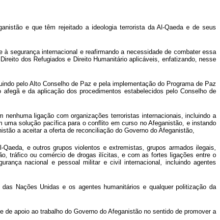
istão e que têm rejeitado a ideologia terrorista da Al-Qaeda e de seus
e à segurança internacional e reafirmando a necessidade de combater essa
reito dos Refugiados e Direito Humanitário aplicáveis, enfatizando, nesse
cluindo pelo Alto Conselho de Paz e pela implementação do Programa de Paz
 afegã e da aplicação dos procedimentos estabelecidos pelo Conselho de
nenhuma ligação com organizações terroristas internacionais, incluindo a
m uma solução pacífica para o conflito em curso no Afeganistão, e instando
tão a aceitar a oferta de reconciliação do Governo do Afeganistão,
l-Qaeda, e outros grupos violentos e extremistas, grupos armados ilegais,
 tráfico ou comércio de drogas ilícitas, e com as fortes ligações entre o
rança nacional e pessoal militar e civil internacional, incluindo agentes
 das Nações Unidas e os agentes humanitários e qualquer politização da
e de apoio ao trabalho do Governo do Afeganistão no sentido de promover a