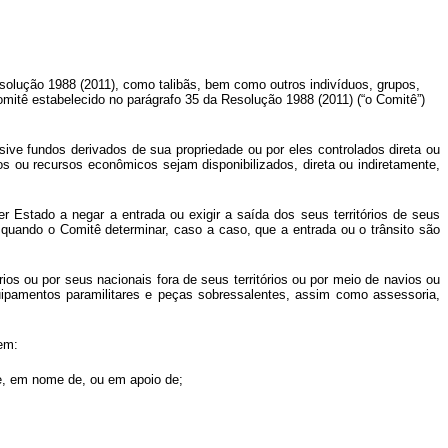
olução 1988 (2011), como talibãs, bem como outros indivíduos, grupos,
omitê estabelecido no parágrafo 35 da Resolução 1988 (2011) (“o Comitê”)
usive fundos derivados de sua propriedade ou por eles controlados direta ou
s ou recursos econômicos sejam disponibilizados, direta ou indiretamente,
uer Estado a negar a entrada ou exigir a saída dos seus territórios de seus
 quando o Comitê determinar, caso a caso, que a entrada ou o trânsito são
tórios ou por seus nacionais fora de seus territórios ou por meio de navios ou
quipamentos paramilitares e peças sobressalentes, assim como assessoria,
uem:
de, em nome de, ou em apoio de;