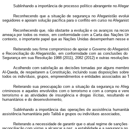
Sublinhando a importância de processo político abrangente no Afegani
Reconhecendo que a situação de segurança no Afeganistão evoluiu
seguidores e apoiam solução pacífica para o conflito em curso no Afeganist
Reconhecendo que, não obstante a evolução e os avanços na reconci
ameaça por todos os meios, em conformidade com a Carta das Nações Unidas
contexto, o importante papel que as Nações Unidas desempenham nesse e
Reiterando seu firme compromisso de apoiar o Governo do Afeganistã
e Reconciliação do Afeganistão, em conformidade com as conclusões do 
Segurança em sua Resolução 1988 (2011), 2082 (2012) e outras resoluções
Acolhendo com satisfação as decisões tomadas por alguns membros d
Al-Qaeda, de respeitarem a Constituição, incluindo suas disposições sobre
todos os indivíduos, grupos, empreendimentos e entidades associados ao Ta
Reiterando sua preocupação com a situação da segurança no Afeganis
criminosos e aqueles envolvidos com o terrorismo e com a compra e venda 
terrorismo e as atividades de insurgência e drogas ilícitas, resultando 
humanitários e do desenvolvimento,
Sublinhando a importância das operações de assistência humanitá
assistência humanitária pelo Talibã e grupos ou indivíduos associados,
Reiterando a necessidade de garantir que o atual regime de sanções
reconciliação com vistas a alcançar a paz, a estabilidade e a segurança no