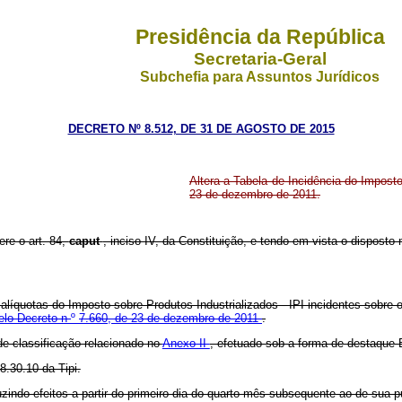
Presidência da República
Secretaria-Geral
Subchefia para Assuntos Jurídicos
DECRETO Nº 8.512, DE 31 DE AGOSTO DE 2015
Altera a Tabela de Incidência do Imposto
23 de dezembro de 2011.
ere o art. 84,
caput
, inciso IV, da Constituição, e tendo em vista o disposto 
 alíquotas do Imposto sobre Produtos Industrializados - IPI incidentes sobre
pelo Decreto n
º
7.660, de 23 de dezembro de 2011
.
de classificação relacionado no
Anexo II
, efetuado sob a forma de destaque 
.30.10 da Tipi.
zindo efeitos a partir do primeiro dia do quarto mês subsequente ao de sua p