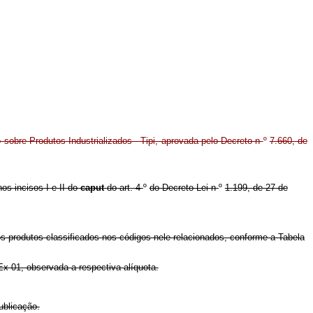
 sobre Produtos Industrializados - Tipi, aprovada pelo Decreto n
º
7.660, de
nos incisos I e II do
caput
do art. 4
º
do Decreto-Lei n
º
1.199, de 27 de
 os produtos classificados nos códigos nele relacionados, conforme a Tabela
Ex 01, observada a respectiva alíquota.
ublicação.