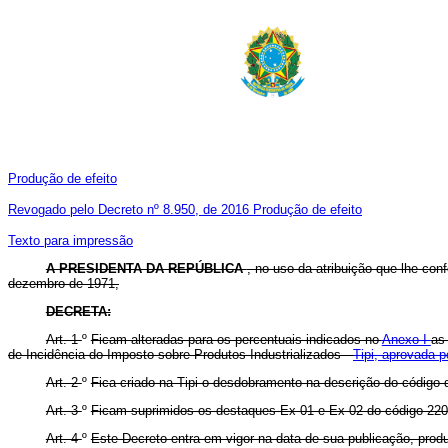
Produção de efeito
Revogado pelo Decreto nº 8.950, de 2016
Produção de efeito
Texto para impressão
A PRESIDENTA DA REPÚBLICA
, no uso da atribuição que lhe conf
dezembro de 1971,
DECRETA:
Art. 1
º
Ficam alteradas para os percentuais indicados no
Anexo I
as
de Incidência do Imposto sobre Produtos Industrializados -
Tipi, aprovada 
Art. 2
º
Fica criado na Tipi o desdobramento na descrição do código 
Art. 3
º
Ficam suprimidos os destaques Ex 01 e Ex 02 do código 2208
Art. 4
º
Este Decreto entra em vigor na data de sua publicação, produ