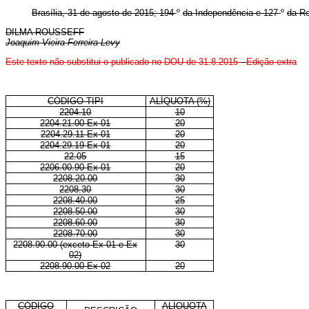
Brasília, 31 de agosto de 2015; 194
º
da Independência e 127
º
da Re
DILMA ROUSSEFF
Joaquim Vieira Ferreira Levy
Este texto não substitui o publicado no DOU de 31.8.2015
-
Edição extra
CÓDIGO TIPI
ALÍQUOTA (%)
2204.10
10
2204.21.00 Ex 01
20
2204.29.11 Ex 01
20
2204.29.19 Ex 01
20
22.05
15
2206.00.90 Ex 01
20
2208.20.00
30
2208.30
30
2208.40.00
25
2208.50.00
30
2208.60.00
30
2208.70.00
30
2208.90.00 (exceto Ex 01 e Ex
30
02)
2208.90.00 Ex 02
20
CÓDIGO
ALÍQUOTA