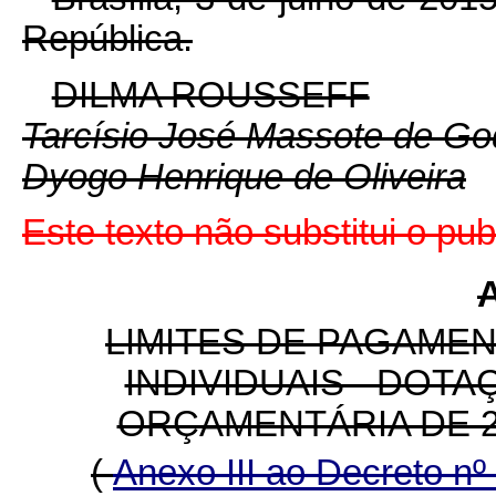
República.
DILMA ROUSSEFF
Tarcísio José Massote de G
Dyogo Henrique de Oliveira
Este texto não substitui o p
LIMITES DE PAGAME
INDIVIDUAIS - DOT
ORÇAMENTÁRIA DE 20
(
Anexo III ao Decreto n