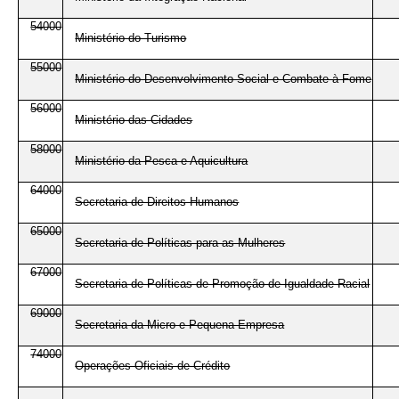
54000
Ministério do Turismo
55000
Ministério do Desenvolvimento Social e Combate à Fome
56000
Ministério das Cidades
58000
Ministério da Pesca e Aquicultura
64000
Secretaria de Direitos Humanos
65000
Secretaria de Políticas para as Mulheres
67000
Secretaria de Políticas de Promoção de Igualdade Racial
69000
Secretaria da Micro e Pequena Empresa
74000
Operações Oficiais de Crédito