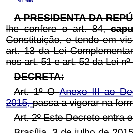
Ver mais...
A
PRESIDENTA DA REPÚ
lhe confere o art. 84,
cap
Constituição, e tendo em vist
art. 13 da Lei Complementa
nos art. 51 e art. 52 da Lei n
DECRETA:
Art. 1º O
Anexo III ao De
2015,
passa a vigorar na for
Art. 2º Este Decreto entra 
Brasília, 3 de julho de 20