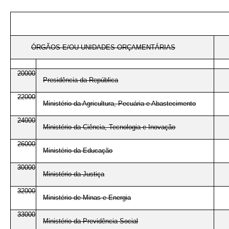
ÓRGÃOS E/OU UNIDADES ORÇAMENTÁRIAS
20000
Presidência da República
22000
Ministério da Agricultura, Pecuária e Abastecimento
24000
Ministério da Ciência, Tecnologia e Inovação
26000
Ministério da Educação
30000
Ministério da Justiça
32000
Ministério de Minas e Energia
33000
Ministério da Previdência Social