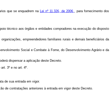
iciários que se enquadrem na
Lei nº 11.326, de 2006
, para fornecimento dos
apoio técnico aos órgãos e entidades compradores na execução do disposto
as organizações, empreendedores familiares rurais e demais beneficiários da
esenvolvimento Social e Combate à Fome, do Desenvolvimento Agrário e da
poderá dispensar a aplicação deste Decreto.
t. 3º e no art. 4º.
ata de sua entrada em vigor.
zão de contratações anteriores à entrada em vigor deste Decreto.