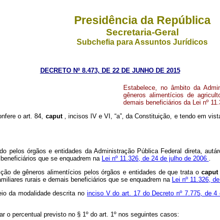
Presidência da República
Secretaria-Geral
Subchefia para Assuntos Jurídicos
DECRETO Nº 8.473, DE 22 DE JUNHO DE 2015
Estabelece, no âmbito da Admin
gêneros alimentícios de agricul
demais beneficiários da Lei nº 11.
onfere o art. 84,
caput
, incisos IV e VI, “a”, da Constituição, e tendo em vis
o pelos órgãos e entidades da Administração Pública Federal direta, autárq
s beneficiários que se enquadrem na
Lei nº 11.326, de 24 de julho de 2006
.
sição de gêneros alimentícios pelos órgãos e entidades de que trata o
capu
amiliares rurais e demais beneficiários que se enquadrem na
Lei nº 11.326, d
meio da modalidade descrita no
inciso V do art. 17 do Decreto nº 7.775, de 4
 o percentual previsto no § 1º do art. 1º nos seguintes casos: