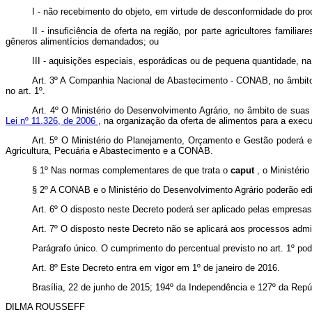
I - não recebimento do objeto, em virtude de desconformidade do p
II - insuficiência de oferta na região, por parte agricultores fami
gêneros alimentícios demandados; ou
III - aquisições especiais, esporádicas ou de pequena quantidade, n
Art. 3º A Companhia Nacional de Abastecimento - CONAB, no âmbito 
no art. 1º.
Art. 4º O Ministério do Desenvolvimento Agrário, no âmbito de suas 
Lei nº 11.326, de 2006
, na organização da oferta de alimentos para a execu
Art. 5º O Ministério do Planejamento, Orçamento e Gestão poderá 
Agricultura, Pecuária e Abastecimento e a CONAB.
§ 1º Nas normas complementares de que trata o
caput
, o Ministéri
§ 2º A CONAB e o Ministério do Desenvolvimento Agrário poderão edi
Art. 6º O disposto neste Decreto poderá ser aplicado pelas empresas 
Art. 7º O disposto neste Decreto não se aplicará aos processos admi
Parágrafo único. O cumprimento do percentual previsto no art. 1º po
Art. 8º Este Decreto entra em vigor em 1º de janeiro de 2016.
Brasília, 22 de junho de 2015; 194º da Independência e 127º da Repú
DILMA ROUSSEFF