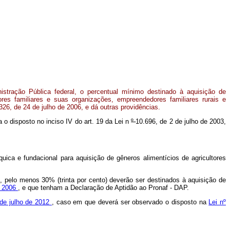
istração Pública federal, o percentual mínimo destinado à aquisição de
tores familiares e suas organizações, empreendedores familiares rurais e
326, de 24 de julho de 2006, e dá outras providências.
ta o disposto no inciso IV do art. 19 da Lei n
º
10.696, de 2 de julho de 2003,
uica e fundacional para aquisição de gêneros alimentícios de agricultores
t
, pelo menos 30% (trinta por cento) deverão ser destinados à aquisição de
e 2006
, e que tenham a Declaração de Aptidão ao Pronaf - DAP.
 de julho de 2012
, caso em que deverá ser observado o disposto na
Lei nº