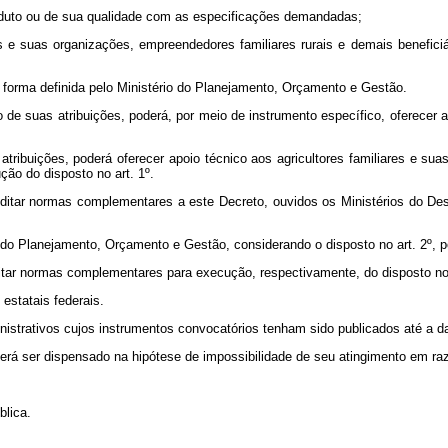
roduto ou de sua qualidade com as especificações demandadas;
liares e suas organizações, empreendedores familiares rurais e demais benef
a forma definida pelo Ministério do Planejamento, Orçamento e Gestão.
de suas atribuições, poderá, por meio de instrumento específico, oferecer 
atribuições, poderá oferecer apoio técnico aos agricultores familiares e su
ção do disposto no art. 1º.
editar normas complementares a este Decreto, ouvidos os Ministérios do D
o do Planejamento, Orçamento e Gestão, considerando o disposto no art. 2º, 
tar normas complementares para execução, respectivamente, do disposto no ar
estatais federais.
nistrativos cujos instrumentos convocatórios tenham sido publicados até a d
derá ser dispensado na hipótese de impossibilidade de seu atingimento em ra
blica.