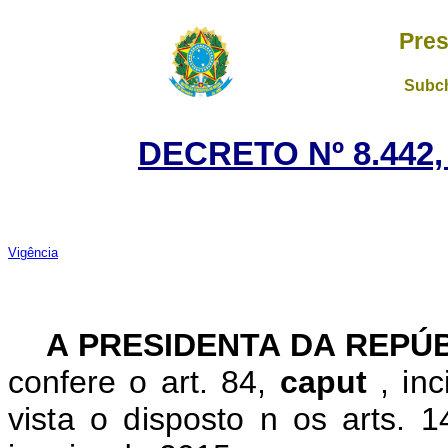
Pres
Subch
DECRETO Nº 8.442,
Vigência
A PRESIDENTA DA REPÚ
confere o art. 84,
caput
,
inc
vista o disposto n
os arts. 