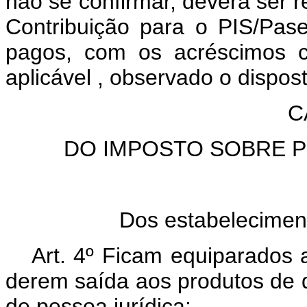
não se confirmar, deverá ser re
Contribuição para o PIS/Pas
pagos, com os acréscimos
aplicável
, observado o dispost
C
DO IMPOSTO SOBRE 
Dos estabeleciment
Art.
4º
Ficam equiparados a
derem saída aos produtos de qu
de pessoa jurídica: