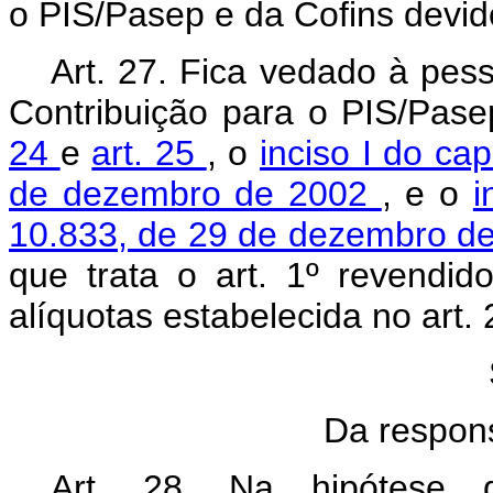
o PIS/Pasep e da
Cofins
devid
Art. 27. Fica vedado à pess
Contribuição para o PIS/Pas
24
e
art. 25
, o
inciso I do ca
de dezembro de 2002
, e o
i
10.833, de 29 de dezembro d
que trata o art. 1º revendi
alíquotas estabelecida no art. 
Da respons
Art. 28. Na hipótese d