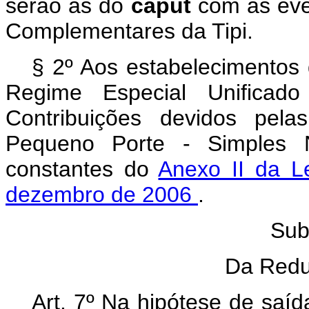
serão as do
caput
com as eve
Complementares da Tipi.
§ 2º Aos estabelecimentos 
Regime Especial Unificad
Contribuições devidos pel
Pequeno Porte - Simples Na
constantes do
Anexo II da L
dezembro de 2006
.
Sub
Da Redu
Art. 7º Na hipótese de saíd