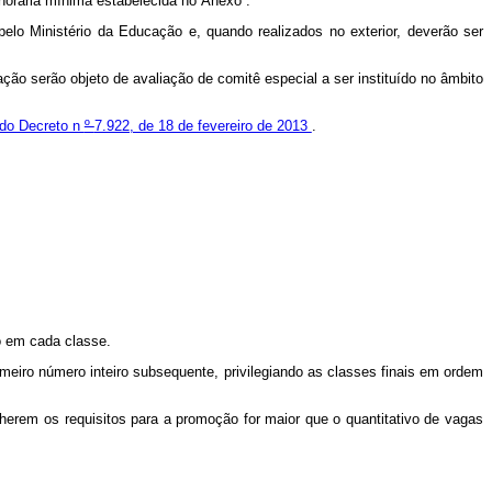
horária mínima estabelecida no
Anexo
.
lo Ministério da Educação e, quando realizados no exterior, deverão ser
ção serão objeto de avaliação de comitê especial a ser instituído no âmbito
 do Decreto n
º
7.922, de 18 de fevereiro de 2013
.
o em cada classe.
meiro número inteiro subsequente, privilegiando as classes finais em ordem
herem os requisitos para a promoção for maior que o quantitativo de vagas