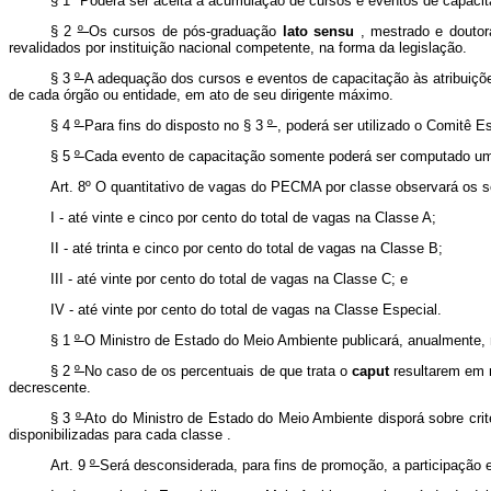
§ 1º
Poderá ser aceita a acumulação de cursos e eventos de capaci
§ 2
º
Os cursos de pós-graduação
lato sensu
, mestrado e doutor
revalidados por instituição nacional competente, na forma da legislação.
§ 3
º
A adequação dos cursos e eventos de capacitação às atribuições
de cada órgão ou entidade, em ato de seu dirigente máximo.
§ 4
º
Para fins do disposto no § 3
º
, poderá ser utilizado o Comitê E
§ 5
º
Cada evento de capacitação somente poderá ser computado um
Art. 8º O quantitativo de vagas do PECMA por classe observará os s
I - até vinte e cinco por cento do total de vagas na Classe A;
II - até trinta e cinco por cento do total de vagas na Classe B;
III - até vinte por cento do total de vagas na Classe C; e
IV - até vinte por cento do total de vagas na Classe Especial.
§ 1
º
O Ministro de Estado do Meio Ambiente publicará, anualmente, n
§ 2
º
No caso de os percentuais de que trata o
caput
resultarem em 
decrescente.
§ 3
º
Ato
do Ministro de Estado do Meio Ambiente disporá sobre cri
disponibilizadas para cada classe
.
Art. 9
º
Será desconsiderada, para fins de promoção, a participação 