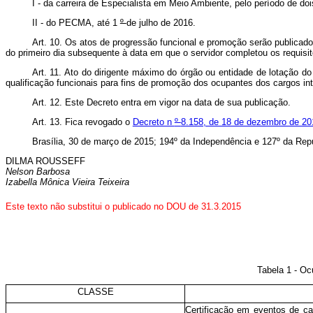
I - da carreira de Especialista em Meio Ambiente, pelo período de doi
II - do PECMA, até 1
º
de julho de 2016.
Art. 10. Os atos de progressão funcional e promoção serão publicados,
do primeiro dia subsequente à data em que o servidor completou os requisit
Art. 11. Ato do dirigente máximo do órgão ou entidade de lotação do
qualificação funcionais para fins de promoção dos ocupantes dos cargos i
Art. 12. Este Decreto entra em vigor na data de sua publicação.
Art. 13. Fica revogado o
Decreto n
º
8.158, de 18 de dezembro de 2
Brasília, 30 de março de 2015; 194º da Independência e 127º da Repú
DILMA ROUSSEFF
Nelson Barbosa
Izabella Mônica Vieira Teixeira
Este texto não substitui o publicado no DOU de 31.3.2015
Tabela 1 - Oc
CLASSE
Certificação em eventos de c