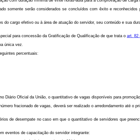
tação com duração mínima de vinte horas-aula para a comprovação de carga 
ado somente serão considerados se concluídos com êxito e reconhecidos pe
 do cargo efetivo ou à área de atuação do servidor, seu conteúdo e sua dura
special para concessão da Gratificação de Qualificação de que trata o
art. 82
a única vez.
eguintes percentuais:
o Diário Oficial da União, o quantitativo de vagas disponíveis para promoçã
número fracionado de vagas, deverá ser realizado o arredondamento até o pri
térios de desempate no caso em que o quantitativo de servidores que preenc
em eventos de capacitação do servidor integrante: