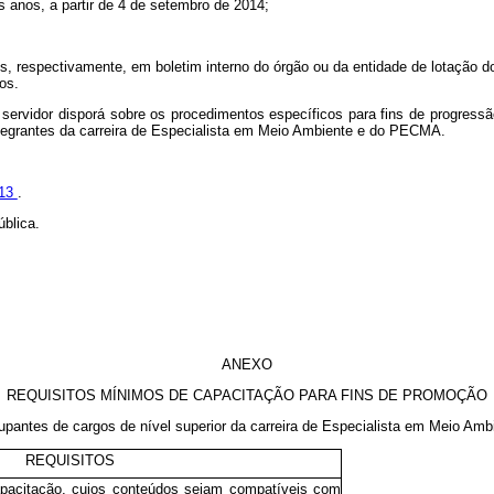
s anos, a partir de 4 de setembro de 2014;
 respectivamente, em boletim interno do órgão ou da entidade de lotação do se
os.
 servidor disporá sobre os procedimentos específicos para fins de progress
ntegrantes da carreira de Especialista em Meio Ambiente e do PECMA.
013
.
blica.
ANEXO
REQUISITOS MÍNIMOS DE CAPACITAÇÃO PARA FINS DE PROMOÇÃO
upantes de cargos de nível superior da
carreira de Especialista em Meio Amb
REQUISITOS
apacitação, cujos conteúdos sejam compatíveis com