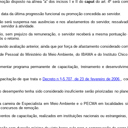
romoção
disposto na alínea “a” dos incisos I e II do
caput
do art. 4º
será co
a data da última progressão funcional ou promoção concedida ao servidor.
ção será suspensa nas ausências e nos afastamentos do servidor, ressalv
servidor à atividade.
o, sem prejuízo da remuneração, o servidor receberá a mesma pontuação o
s o retorno.
ido avaliação anterior, ainda que por força de afastamento considerado como
de Pessoal do Ministério do Meio Ambiente, do IBAMA e do Instituto Chic
ementar programa permanente de capacitação, treinamento e desenvolviment
apacitação de que trata o
Decreto n
º
5.707, de 23 de fevereiro de 2006
, co
o desempenho tenha sido considerado insuficiente serão priorizadas no plan
 a carreira de Especialista em Meio Ambiente e o PECMA em localidades si
s concursos de remoção.
ventos de capacitação, realizados em instituições nacionais ou estrangeiras