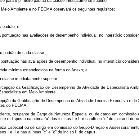
se para o primeiro padrão da classe imediatamente superior.
em Meio Ambiente
e no
PECMA observará os seguintes requisitos:
a padrão; e
da pontuação nas avaliações de desempenho individual, no interstício consid
imo padrão de cada classe
;
da pontuação nas avaliações de desempenho individual, no interstício consid
rária mínima estabelecidos na forma do Anexo; e
a classe imediatamente superior.
percepção da Gratificação de Desempenho de Atividade de Especialista Amb
e Especialista em Meio Ambiente
.
rcepção da Gratificação de Desempenho de Atividade Técnica-Executiva e de 
antes do PECMA
.
biente,
ocupante de Cargo de Natureza Especial ou de cargo em comissão d
e o disposto na alínea “a” dos incisos I e II e na alínea “c” do inciso II do
c
eza Especial ou de cargo em comissão do Grupo-Direção e Assessoramento Su
s I e II e nas alíneas “c” e “d” do inciso II do
caput
.