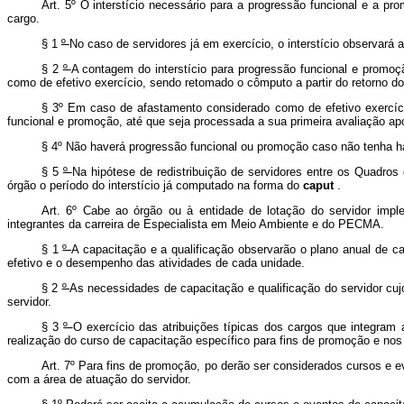
Art. 5º O interstício necessário para a progressão funcional e a p
cargo.
§
1
º
No caso de servidores já em exercício, o interstício observará 
§ 2
º
A contagem do interstício para progressão funcional e promo
como
de efetivo exercício, sendo retomado o cômputo a partir do retorno do 
§ 3º
Em caso de afastamento considerado como de efetivo exercíci
funcional e promoção, até que seja processada a sua primeira avaliação apó
§ 4º
Não haverá progressão funcional ou promoção caso não tenha hav
§ 5
º
Na hipótese de redistribuição de servidores entre
os Quadros 
órgão o período do interstício já computado na forma do
caput
.
Art. 6º Cabe ao órgão ou à entidade de lotação do servidor impl
integrantes da carreira de Especialista em Meio Ambiente e do PECMA.
§
1
º
A capacitação e a qualificação observarão o plano anual de c
efetivo e o desempenho das atividades de cada unidade.
§ 2
º
As necessidades de capacitação e qualificação do servidor cuj
servidor.
§ 3
º
O exercício das atribuições típicas dos cargos que integram
realização do curso de capacitação específico para fins de promoção e no
Art. 7º
Para fins de promoção, po
derão ser considerados cursos e e
com a área de atuação do servidor.