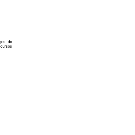
gos do
ecursos