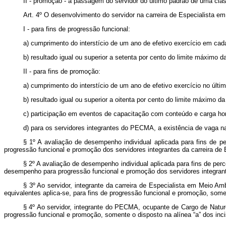
II - promoção - a passagem do servidor do último padrão de uma clas
Art. 4º O desenvolvimento do servidor na carreira de Especialista 
I - para fins de progressão funcional:
a)
cumprimento do interstício de um ano
de efetivo exercício em cad
b)
resultado igual ou superior a setenta por cento do limite máximo 
II - para fins de promoção:
a)
cumprimento do interstício de um ano de efetivo exercício no últ
b)
resultado igual ou superior a oitenta por cento do limite máximo 
c) participação em eventos de capacitação com conteúdo e carga ho
d) para os servidores integrantes do
PECMA, a
existência de vaga n
§ 1º
A avaliação de desempenho individual aplicada para fins de 
progressão funcional e promoção
dos servidores integrantes da carreira d
§ 2º
A avaliação de desempenho individual aplicada para fins de pe
desempenho para progressão funcional e promoção
dos servidores integr
§ 3º
Ao servidor,
integrante da carreira de Especialista em Meio Am
equivalentes aplica-se, para fins de progressão funcional e promoção, soment
§ 4º
Ao servidor,
integrante do PECMA,
ocupante de Cargo de Natur
progressão funcional e promoção, somente o disposto na alínea “a” dos inciso