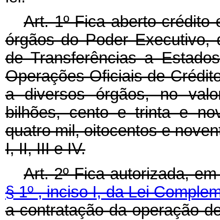
Art. 1º Fica aberto crédito
órgãos do Poder Executivo, 
de Transferências a Estados,
Operações Oficiais de Crédit
a diversos órgãos, no valo
bilhões, cento e trinta e n
quatro mil, oitocentos e nove
I, II, III e IV.
Art. 2º Fica autorizada, e
§ 1º , inciso I, da Lei Comple
a contratação da operação de