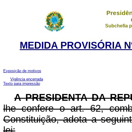
Presidên
Subchefia p
MEDIDA PROVISÓRIA Nº
Exposição de motivos
Vigência encerrada
Texto para impressão
A
PRESIDENTA DA REP
lhe confere o art. 62, com
Constituição, adota a seguin
lei: