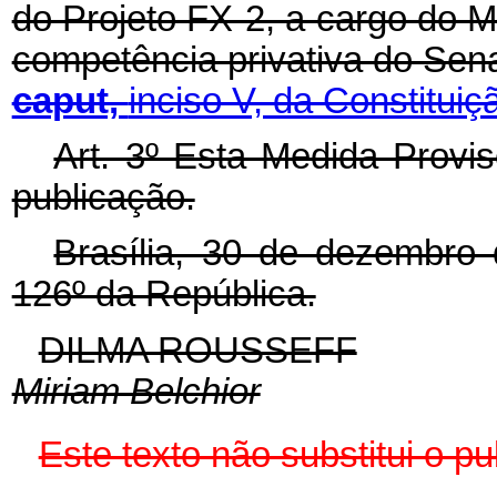
do Projeto FX-2, a cargo do M
competência privativa do Sen
caput,
inciso V, da Constituiç
Art. 3º Esta Medida Provis
publicação.
Brasília, 30 de dezembro
126º da República.
DILMA ROUSSEFF
Miriam Belchior
Este texto não substitui o 