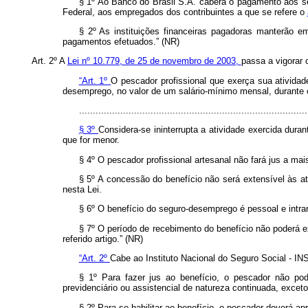
§ 1º Ao Banco do Brasil S.A. caberá o pagamento aos s
Federal, aos empregados dos contribuintes a que se refere o
§ 2º As instituições financeiras pagadoras manterão e
pagamentos efetuados.” (NR)
Art. 2º A
Lei nº 10.779, de 25 de novembro de 2003,
passa a vigorar
“Art. 1º
O pescador profissional que exerça sua atividade
desemprego, no valor de um salário-mínimo mensal, durante o
...................................................................................
§ 3º
Considera-se ininterrupta a atividade exercida dur
que for menor.
§ 4º O pescador profissional artesanal não fará jus a m
§ 5º A concessão do benefício não será extensível às at
nesta Lei.
§ 6º O benefício do seguro-desemprego é pessoal e intran
§ 7º O período de recebimento do benefício não poderá e
referido artigo.” (NR)
“Art. 2º
Cabe ao Instituto Nacional do Seguro Social - IN
§ 1º Para fazer jus ao benefício, o pescador não po
previdenciário ou assistencial de natureza continuada, exceto
§ 2º Para se habilitar ao benefício, o pescador deverá 