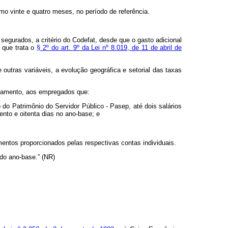
mo vinte e quatro meses, no período de referência.
egurados, a critério do Codefat, desde que o gasto adicional
 que trata o
§ 2º do art. 9º da Lei nº 8.019, de 11 de abril de
utras variáveis, a evolução geográfica e setorial das taxas
agamento, aos empregados que:
o Patrimônio do Servidor Público - Pasep, até dois salários
nto e oitenta dias no ano-base; e
entos proporcionados pelas respectivas contas individuais.
do ano-base.” (NR)