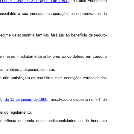
o-Lei nº 2.052, de 3 de agosto de 1983,
e à Caixa Econômica
possibilite a sua imediata recuperação, os comprovantes de
egime de economia familiar, fará jus ao benefício de seguro-
oze meses imediatamente anteriores ao do defeso em curso, o
 relativos a espécies distintas.
e não satisfaçam os requisitos e as condições estabelecidos
998, de 11 de janeiro de 1990,
ressalvado o disposto no § 4º do
mos do regulamento.
sferência de renda com condicionalidades ou de benefício