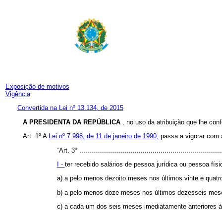
Exposição de motivos
Vigência
Convertida na Lei nº 13.134, de 2015
A PRESIDENTA DA REPÚBLICA
, no uso da atribuição que lhe conf
Art. 1º A
Lei nº 7.998, de 11 de janeiro de 1990,
passa a vigorar com 
“Art. 3º
.......................................................................
I -
ter recebido salários de pessoa jurídica ou pessoa físic
a) a pelo menos dezoito meses nos últimos vinte e quatr
b) a pelo menos doze meses nos últimos dezesseis meses
c) a cada um dos seis meses imediatamente anteriores à
.................................................................................