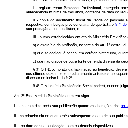
I - registro como Pescador Profissional, categoria ar
antecedência mínima de três anos, contados da data do reque
II - cópia do documento fiscal de venda do pescado a
respectiva contribuição previdenciária, de que trata o
§ 7º do 
sua produção a pessoa física; e
III - outros estabelecidos em ato do Ministério Previdên
a) o exercício da profissão, na forma do art. 1º desta Lei;
b) que se dedicou à pesca, em caráter ininterrupto, durant
c) que não dispõe de outra fonte de renda diversa da deco
§ 3º O INSS, no ato da habilitação ao benefício, deverá
nos últimos doze meses imediatamente anteriores ao requerim
disposto no inciso II do § 2º .
§ 4º O Ministério Previdência Social poderá, quando julga
Art. 3º Esta Medida Provisória entra em vigor:
I - sessenta dias após sua publicação quanto às alterações dos
art.
II - no primeiro dia do quarto mês subsequente à data de sua publi
III - na data de sua publicação, para os demais dispositivos.