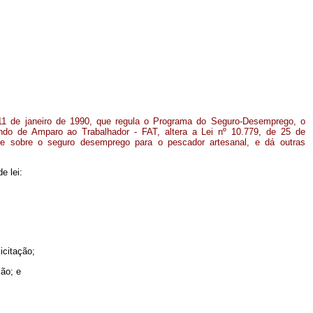
 11 de janeiro de 1990, que regula o Programa do Seguro-Desemprego, o
undo de Amparo ao Trabalhador - FAT, altera a Lei nº 10.779, de 25 de
e sobre o seguro desemprego para o pescador artesanal, e dá outras
e lei:
icitação;
ão; e