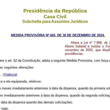
Presidência da República
Casa Civil
Subchefia para Assuntos Jurídicos
MEDIDA PROVISÓRIA Nº 665, DE 30 DE DEZEMBRO DE 2014.
Altera a Lei nº 7.998, de
Abono Salarial e institui o F
novembro de 2003, que dispõ
providências.
ere o art. 62 da Constituição, adota a seguinte Medida Provisória, com força d
as seguintes alterações:
...
(Vigência)
a a ela equiparada, relativos:
o meses imediatamente anteriores à data da dispensa, quando da primeira sol
 imediatamente anteriores à data da dispensa, quando da segunda solicitaç
 data da dispensa quando das demais solicitações;
...”(NR)