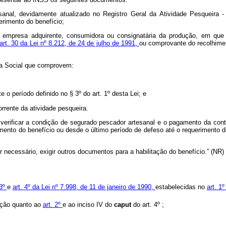
tesanal, devidamente atualizado no Registro Geral da Atividade Pesqueira 
rimento do benefício;
 empresa adquirente, consumidora ou consignatária da produção, em que c
art. 30 da Lei nº 8.212, de 24 de julho de 1991,
ou comprovante do recolhimen
cia Social que comprovem:
e o período definido no § 3º do art. 1º desta Lei; e
rrente da atividade pesqueira.
 verificar a condição de segurado pescador artesanal e o pagamento da cont
ento do benefício ou desde o último período de defeso até o requerimento do
r necessário, exigir outros documentos para a habilitação do benefício.” (NR)
 3º
e
art. 4º da Lei nº 7.998, de 11 de janeiro de 1990,
estabelecidas no
art. 1
cação quanto ao
art. 2º
e ao inciso IV do
caput
do art. 4º ;