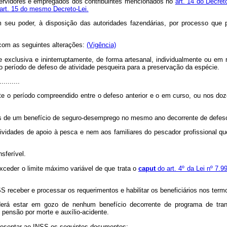
ervidores e empregados dos contribuintes mencionados no
art. 14 do Decret
art. 15 do mesmo Decreto-Lei.
m seu poder, à disposição das autoridades fazendárias, por processo que 
 com as seguintes alterações:
(Vigência)
 exclusiva e ininterruptamente, de forma artesanal, individualmente ou em r
 período de defeso de atividade pesqueira para a preservação da espécie.
..........
ante o período compreendido entre o defeso anterior e o em curso, ou nos d
ais de um benefício de seguro-desemprego no mesmo ano decorrente de defesos
ividades de apoio à pesca e nem aos familiares do pescador profissional qu
sferível.
xceder o limite máximo variável de que trata o
caput
do art. 4º da Lei nº 7.
SS receber e processar os requerimentos e habilitar os beneficiários nos ter
derá estar em gozo de nenhum benefício decorrente de programa de tran
 pensão por morte e auxílio-acidente.
apresentar ao INSS os seguintes documentos: