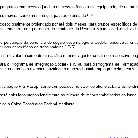
pregatício com pessoa jurídica ou pessoa física a ela equiparada, de no míni
será havida como mês integral para os efeitos do § 2º .
xcepcionalmente prolongado por até dois meses, para grupos específicos de s
da semestre, dez por cento do montante da Reserva Mínima de Liquidez de
 percepção do benefício do seguro-desemprego, o Codefat observará, entre o
upos específicos de trabalhadores.” (NR)
ual, no valor máximo de um salário mínimo vigente na data do respectivo p
ara o Programa de Integração Social - PIS ou para o Programa de Formação d
 e que tenham exercido atividade remunerada ininterrupta por pelo menos ce
..........
rticipação PIS-Pasep, serão computados no valor do abono salarial os rendim
será calculado proporcionalmente ao número de meses trabalhados ao longo 
e pela Caixa Econômica Federal mediante: