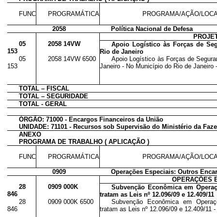
FUNC
PROGRAMÁTICA
PROGRAMA/AÇÃO/LOCA
2058
Política Nacional de Defesa
PROJE
05
2058 14VW
Apoio Logístico às Forças de Se
153
Rio de Janeiro
05
2058 14VW 6500
Apoio Logístico às Forças de Segura
153
Janeiro - No Município do Rio de Janeiro -
TOTAL – FISCAL
TOTAL – SEGURIDADE
TOTAL - GERAL
ÓRGÃO: 71000 - Encargos Financeiros da União
UNIDADE: 71101 - Recursos sob Supervisão do Ministério da Faz
ANEXO
PROGRAMA DE TRABALHO ( APLICAÇÃO )
FUNC
PROGRAMÁTICA
PROGRAMA/AÇÃO/LOCA
0909
Operações Especiais: Outros Enca
OPERAÇÕES E
28
0909 000K
Subvenção Econômica em Operaç
846
tratam as Leis nº 12.096/09 e 12.409/11
28
0909 000K 6500
Subvenção Econômica em Operaç
846
tratam as Leis nº 12.096/09 e 12.409/11 - 