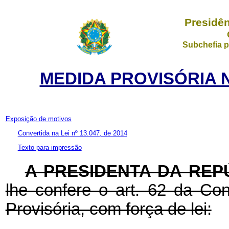
Presidên
Subchefia p
MEDIDA PROVISÓRIA N
Exposição de motivos
Convertida na Lei nº 13.047, de 2014
Texto para impressão
A PRESIDENTA DA REP
lhe confere o art. 62 da Con
Provisória, com força de lei: