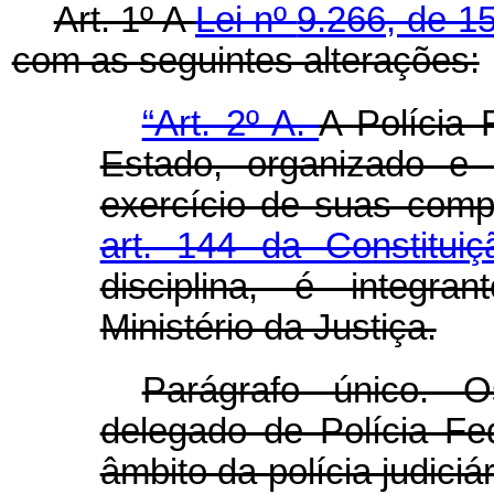
Art. 1º A
Lei nº
9.266, de 1
com as seguintes alterações:
“Art. 2º-A.
A Polícia 
Estado, organizado e 
exercício de suas comp
art. 144 da Constitui
disciplina, é integra
Ministério da Justiça.
Parágrafo único. 
delegado de Polícia Fed
âmbito da polícia judici