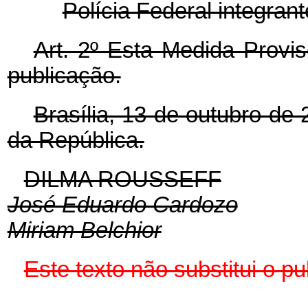
Polícia Federal integran
Art. 2º Esta Medida Provis
publicação.
Brasília, 13 de outubro de
da República.
DILMA ROUSSEFF
José Eduardo Cardozo
Miriam Belchior
Este texto não substitui o 