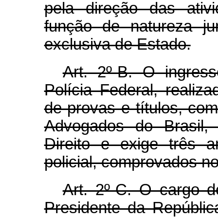
pela direção das ati
função de natureza jur
exclusiva de Estado.
Art. 2º-B. O ingre
Polícia Federal, realiz
de provas e títulos, co
Advogados do Brasil, 
Direito e exige três a
policial, comprovados no
Art. 2º-C. O cargo d
Presidente da Repúblic