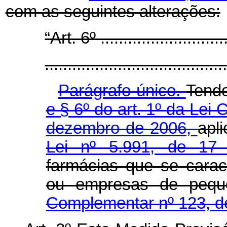
com as seguintes alterações:
“Art. 6º .............................
.......................................
Parágrafo único.
Tendo
e § 6º do art. 1º da Lei
dezembro de 2006,
apl
Lei nº 5.991, de 1
farmácias que se cara
ou empresas de pequ
Complementar nº 123, d