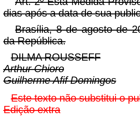
Art. 2º Esta Medida Provis
dias após a data de sua publi
Brasília, 8 de agosto de 
da República.
DILMA ROUSSEFF
Arthur Chioro
Guilherme Afif Domingos
Este texto não substitui o 
Edição extra