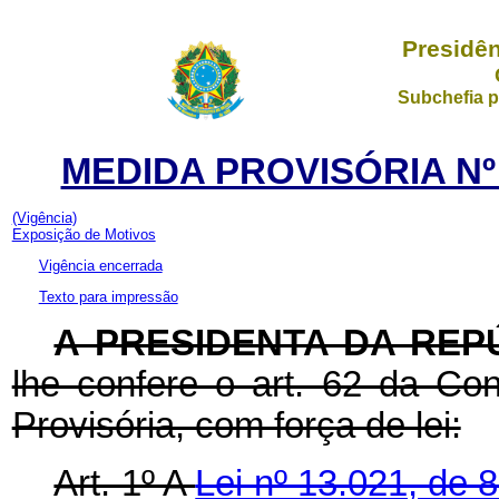
Presidên
Subchefia p
MEDIDA PROVISÓRIA Nº 
(Vigência)
Exposição de Motivos
Vigência encerrada
Texto para impressão
A PRESIDENTA DA REP
lhe confere o art. 62 da Con
Provisória, com força de lei:
Art. 1º A
Lei nº 13.021, de 