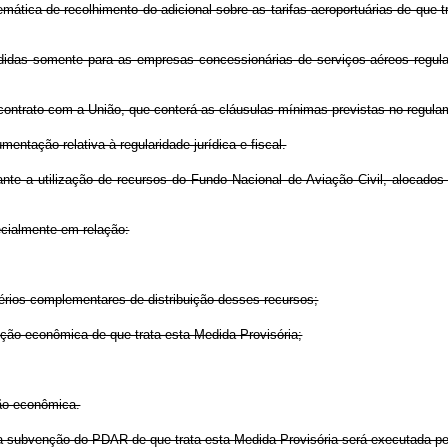
emática de recolhimento do adicional sobre as tarifas aeroportuárias de que t
didas somente para as empresas concessionárias de serviços aéreos regula
ontrato com a União, que conterá as cláusulas mínimas previstas no regula
entação relativa à regularidade jurídica e fiscal.
te a utilização de recursos do Fundo Nacional de Aviação Civil, alocados
cialmente em relação:
itérios complementares de distribuição desses recursos;
nção econômica de que trata esta Medida Provisória;
ção econômica.
a subvenção do PDAR de que trata esta Medida Provisória será executada pel