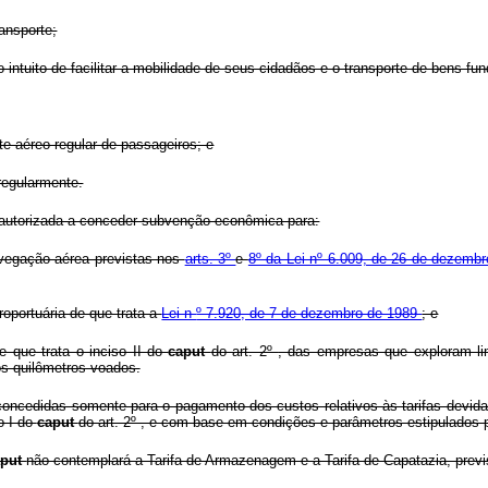
ansporte;
 no intuito de facilitar a mobilidade de seus cidadãos e o transporte de bens
te aéreo regular de passageiros; e
regularmente.
 autorizada a conceder subvenção econômica para:
navegação aérea previstas nos
arts. 3º
e
8º da Lei nº 6.009, de 26 de dezemb
roportuária de que trata a
Lei n
º 7.920, de 7 de dezembro de 1989
; e
e que trata o inciso II do
caput
do art. 2º
, das empresas que exploram lin
os quilômetros voados.
concedidas somente para o pagamento dos custos relativos às tarifas devid
o I do
caput
do art. 2º , e com base em condições e parâmetros estipulados 
aput
não contemplará a Tarifa de Armazenagem e a Tarifa de Capatazia, prev