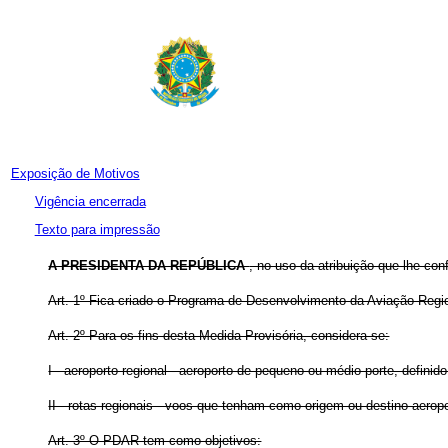
Exposição de Motivos
Vigência encerrada
Texto para impressão
A PRESIDENTA DA REPÚBLICA
, no uso da atribuição que lhe con
Art. 1º Fica criado o Programa de Desenvolvimento da Aviação Regi
Art. 2º Para os fins desta Medida Provisória, considera-se:
I - aeroporto regional - aeroporto de pequeno ou médio porte, defi
II - rotas regionais - voos que tenham como origem ou destino aeropo
Art. 3º O PDAR tem como objetivos: