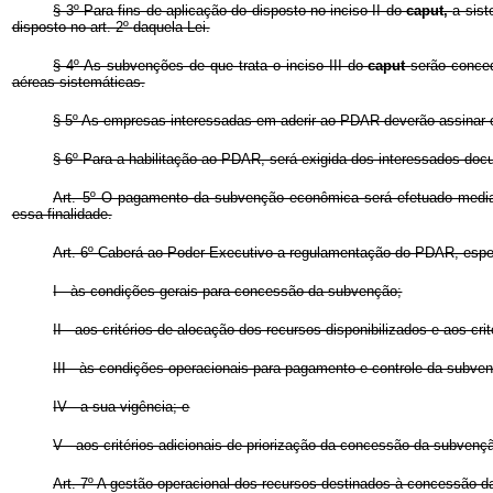
§ 3º
Para fins de aplicação do disposto no inciso II do
caput,
a sist
disposto no art. 2º
daquela Lei.
§ 4º As subvenções de que trata o inciso III do
caput
serão conce
aéreas sistemáticas.
§ 5º As empresas interessadas em aderir ao PDAR deverão assinar c
§ 6º
Para a habilitação ao PDAR, será exigida dos interessados docum
Art. 5º O pagamento da subvenção econômica será efetuado median
essa finalidade.
Art. 6º Caberá ao Poder Executivo a regulamentação do PDAR, espe
I - às condições gerais para concessão da subvenção;
II - aos critérios de alocação dos recursos disponibilizados e aos cr
III - às condições operacionais para pagamento e controle da subve
IV - a sua vigência; e
V - aos critérios adicionais de priorização da concessão da subven
Art. 7º A gestão operacional dos recursos destinados à concessão d