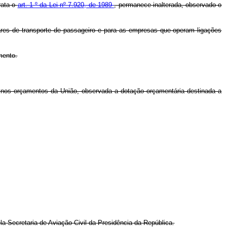
rata o
art. 1
º da Lei nº 7.920, de 1989
, permanece inalterada, observado o
res de transporte de passageiro e para as empresas que operam ligações
mento.
 nos orçamentos da União, observada a dotação orçamentária destinada a
a Secretaria de Aviação Civil da Presidência da República.