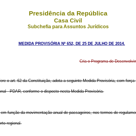
Presidência da República
Casa Civil
Subchefia para Assuntos Jurídicos
MEDIDA PROVISÓRIA Nº 652, DE 25 DE JULHO DE 2014.
Cria o Programa de Desenvolvi
fere o art. 62 da Constituição, adota a seguinte Medida Provisória, com força 
onal - PDAR, conforme o disposto nesta Medida Provisória.
nido em função da movimentação anual de passageiros, nos termos de regulame
rto regional.