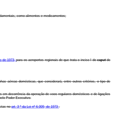
 fundamentais, como alimentos e medicamentos;
ro de 1973,
para os aeroportos regionais de que trata o inciso I do
caput
do
has aéreas domésticas, que considerará, entre outros critérios, o tipo de
as em decorrência da operação de voos regulares domésticos e de ligações
pelo Poder Executivo.
istas no
art. 3
º da Lei nº 6.009, de 1973
.