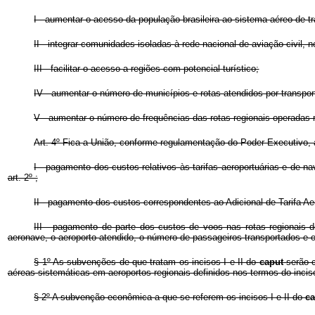
I - aumentar o acesso da população brasileira ao sistema aéreo de tr
II - integrar comunidades isoladas à rede nacional de aviação civil,
III - facilitar o acesso a regiões com potencial turístico;
IV - aumentar o número de municípios e rotas atendidos por transpor
V - aumentar o número de frequências das rotas regionais operadas 
Art. 4º Fica a União, conforme regulamentação do Poder Executivo,
I - pagamento dos custos relativos às tarifas aeroportuárias e de 
art. 2º ;
II - pagamento dos custos correspondentes ao Adicional de Tarifa Ae
III - pagamento de parte dos custos de voos nas rotas regionais d
aeronave, o aeroporto atendido, o número de passageiros transportados e 
§ 1º As subvenções de que tratam os incisos I e II do
caput
serão 
aéreas sistemáticas em aeroportos regionais definidos nos termos do incis
§ 2º
A subvenção econômica a que se referem os incisos I e II do
c