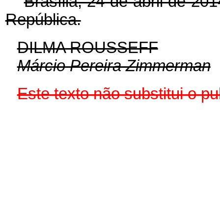
Brasília, 24 de abril de 2
República.
DILMA ROUSSEFF
Márcio Pereira Zimmerman
Este texto não substitui o 