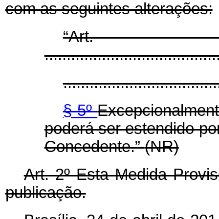
com as seguintes alterações:
“Ar
.......................................
...................................
§
5º
Excepcionalment
poderá ser estendido por
Concedente.”
(NR)
Art. 2º Esta
Medida Provis
publicação.