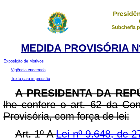
Presidên
Subchefia p
MEDIDA PROVISÓRIA Nº 
Exposição de Motivos
Vigência encerrada
Texto para impressão
A PRESIDENTA DA REP
lhe confere o art. 62 da Con
Provisória, com força de lei:
Art. 1º A
Lei nº 9.648, de 