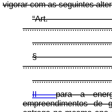
vigorar com as seguintes alte
“Ar
.......................................
...................................
§
.......................................
...................................
II -
para a energ
empreendimentos de ge