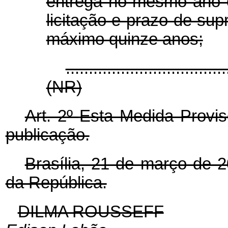
entrega no mesmo ano 
licitação e prazo de su
máximo quinze anos;
...................................
(NR)
Art. 2º
Esta Medida Provis
publicação.
Brasília, 21 de março de 
da República.
DILMA ROUSSEFF