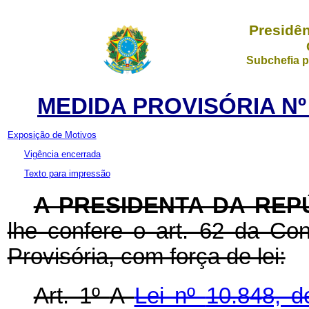
Presidên
Subchefia p
MEDIDA PROVISÓRIA Nº 
Exposição de Motivos
Vigência encerrada
Texto para impressão
A PRESIDENTA DA REP
lhe confere o art. 62 da Con
Provisória, com força de lei:
Art. 1º
A
Lei nº
10.848, 