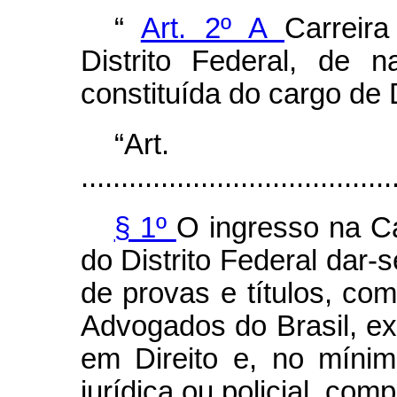
“
Art. 2º A
Carreir
Distrito Federal, de na
constituída do cargo de 
“Ar
.......................................
§ 1º
O ingresso na Ca
do Distrito Federal dar-
de provas e títulos, co
Advogados do Brasil, ex
em Direito e, no mínim
jurídica ou policial, co