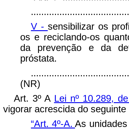
.....................................
V -
sensibilizar os pro
os e reciclando-os qua
da prevenção e da de
próstata.
.....................................
(NR)
Art. 3º A
Lei nº 10.289, d
vigorar acrescida do seguinte a
“Art. 4º-A.
As unidades 