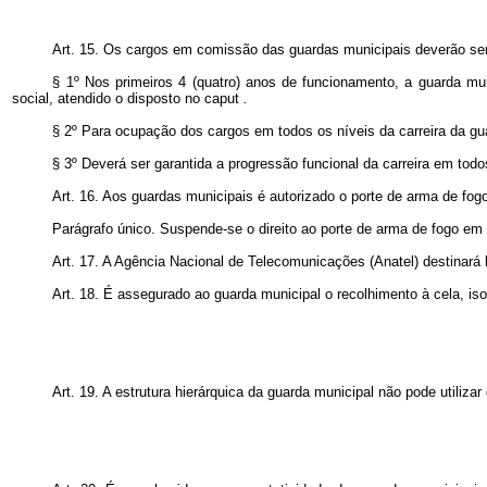
Art. 15. Os cargos em comissão das guardas municipais deverão ser 
§ 1º Nos primeiros 4 (quatro) anos de funcionamento, a guarda mun
social, atendido o disposto no
caput
.
§ 2º Para ocupação dos cargos em todos os níveis da carreira da gua
§ 3º Deverá ser garantida a progressão funcional da carreira em todo
Art. 16. Aos guardas municipais é autorizado o porte de arma de fogo
Parágrafo único. Suspende-se o direito ao porte de arma de fogo em r
Art. 17. A Agência Nacional de Telecomunicações (Anatel) destinará 
Art. 18. É assegurado ao guarda municipal o recolhimento à cela, is
Art. 19. A estrutura hierárquica da guarda municipal não pode utiliza