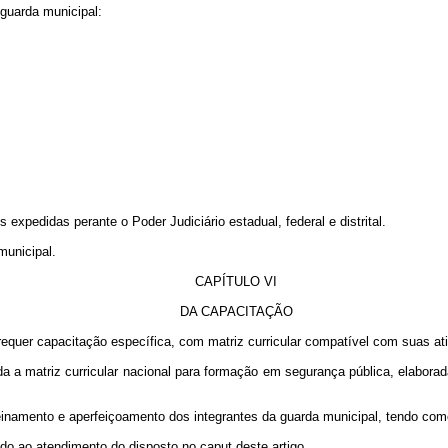
 guarda municipal:
 expedidas perante o Poder Judiciário estadual, federal e distrital.
municipal.
CAPÍTULO VI
DA CAPACITAÇÃO
 requer capacitação específica, com matriz curricular compatível com suas at
da a matriz curricular nacional para formação em segurança pública, elabora
reinamento e aperfeiçoamento dos integrantes da guarda municipal, tendo com
ando ao atendimento do disposto no
caput
deste artigo.