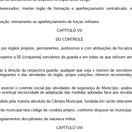
eressados, manter órgão de formação e aperfeiçoamento centralizado, e
mação, treinamento ou aperfeiçoamento de forças militares.
CAPÍTULO VII
DO CONTROLE
or órgãos próprios, permanentes, autônomos e com atribuições de fiscalizaç
 superior a 50 (cinquenta) servidores da guarda e em todas as que utilizam arm
ação à direção da respectiva guarda, qualquer que seja o número de servido
tegrantes e das atividades do órgão, propor soluções, oferecer recomendaçõ
 exercer o controle social das atividades de segurança do Município, analis
 e eventual necessidade de adaptação das medidas adotadas face aos resulta
dida pela maioria absoluta da Câmara Municipal, fundada em razão relevante 
arda municipal terá código de conduta próprio, conforme dispuser lei municipal
gulamentos disciplinares de natureza militar.
CAPÍTULO VIII