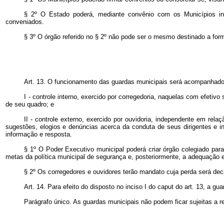
§ 2º O Estado poderá, mediante convênio com os Municípios int
conveniados.
§ 3º O órgão referido no § 2º não pode ser o mesmo destinado a for
Art. 13. O funcionamento das guardas municipais será acompanhado p
I - controle interno, exercido por corregedoria, naquelas com efetivo
de seu quadro; e
II - controle externo, exercido por ouvidoria, independente em rel
sugestões, elogios e denúncias acerca da conduta de seus dirigentes e in
informação e resposta.
§ 1º O Poder Executivo municipal poderá criar órgão colegiado para
metas da política municipal de segurança e, posteriormente, a adequação
§ 2º Os corregedores e ouvidores terão mandato cuja perda será deci
Art. 14. Para efeito do disposto no inciso I do
caput
do art. 13, a gu
Parágrafo único. As guardas municipais não podem ficar sujeitas a re