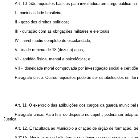
Art. 10. São requisitos básicos para investidura em cargo público na
I - nacionalidade brasileira;
II - gozo dos direitos políticos;
III - quitação com as obrigações militares e eleitorais;
IV - nível médio completo de escolaridade;
V - idade mínima de 18 (dezoito) anos;
VI - aptidão física, mental e psicológica; e
VII - idoneidade moral comprovada por investigação social e certidões
Parágrafo único. Outros requisitos poderão ser estabelecidos em lei 
Art. 11. O exercício das atribuições dos cargos da guarda municipal
Parágrafo único. Para fins do disposto no
caput
, poderá ser adapta
Justiça.
Art. 12. É facultada ao Município a criação de órgão de formação, t
§ 1º Os Municípios poderão firmar convênios ou consorciar-se, vis