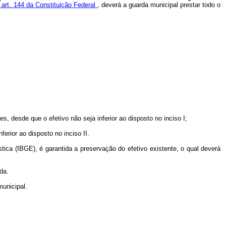
 art. 144 da Constituição Federal
, deverá a guarda municipal prestar todo o
, desde que o efetivo não seja inferior ao disposto no inciso I;
erior ao disposto no inciso II.
tica (IBGE), é garantida a preservação do efetivo existente, o qual deverá
da.
municipal.