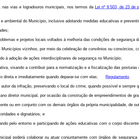
s, nas vias e logradouros municipais, nos termos da
Lei nº 9.503, de 23 de 
nico e ambiental do Município, inclusive adotando medidas educativas e preventi
ades;
 problemas e projetos locais voltados à melhoria das condições de segurança
e Municípios vizinhos, por meio da celebração de convênios ou consórcios, 
ando à adoção de ações interdisciplinares de segurança no Município;
ativa, visando a contribuir para a normatização e a fiscalização das postura
stá-lo direta e imediatamente quando deparar-se com elas;
Regulamento
, o autor da infração, preservando o local do crime, quando possível e semp
lano diretor municipal, por ocasião da construção de empreendimentos de gra
mente ou em conjunto com os demais órgãos da própria municipalidade, de out
oridades e dignatários; e
lando pelo entorno e participando de ações educativas com o corpo discent
icipal poderá colaborar ou atuar conjuntamente com órgãos de segurança 