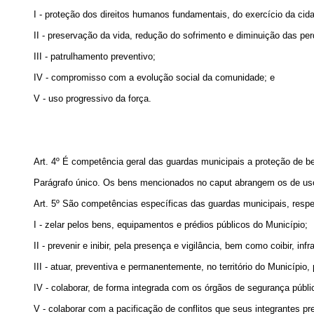
I - proteção dos direitos humanos fundamentais, do exercício da cida
II - preservação da vida, redução do sofrimento e diminuição das per
III - patrulhamento preventivo;
IV - compromisso com a evolução social da comunidade; e
V - uso progressivo da força.
Art. 4º É competência geral das guardas municipais a proteção de b
Parágrafo único. Os bens mencionados no
caput
abrangem os de uso
Art. 5º São competências específicas das guardas municipais, respe
I - zelar pelos bens, equipamentos e prédios públicos do Município;
II - prevenir e inibir, pela presença e vigilância, bem como coibir, i
III - atuar, preventiva e permanentemente, no território do Município
IV - colaborar, de forma integrada com os órgãos de segurança pú
V - colaborar com a pacificação de conflitos que seus integrantes p