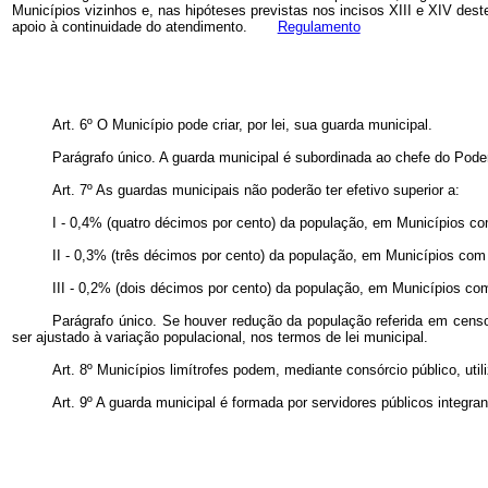
Municípios vizinhos e, nas hipóteses previstas nos incisos XIII e XIV des
apoio à continuidade do atendimento.
Regulamento
Art. 6º O Município pode criar, por lei, sua guarda municipal.
Parágrafo único. A guarda municipal é subordinada ao chefe do Pode
Art. 7º As guardas municipais não poderão ter efetivo superior a:
I - 0,4% (quatro décimos por cento) da população, em Municípios com
II - 0,3% (três décimos por cento) da população, em Municípios com m
III - 0,2% (dois décimos por cento) da população, em Municípios com 
Parágrafo único. Se houver redução da população referida em censo o
ser ajustado à variação populacional, nos termos de lei municipal.
Art. 8º Municípios limítrofes podem, mediante consórcio público, uti
Art. 9º A guarda municipal é formada por servidores públicos integran