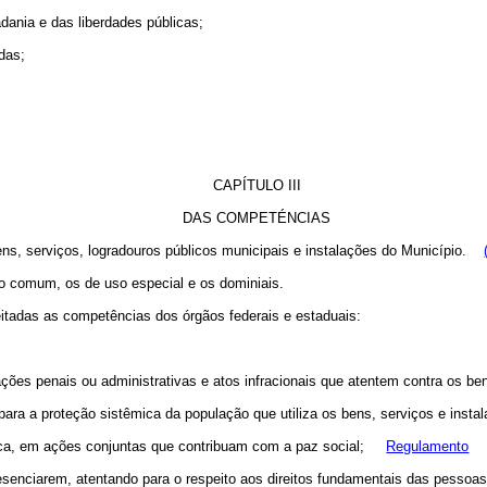
dania e das liberdades públicas;
das;
CAPÍTULO III
DAS COMPETÉNCIAS
ens, serviços, logradouros públicos municipais e instalações do Município.
 comum, os de uso especial e os dominiais.
itadas as competências dos órgãos federais e estaduais:
nfrações penais ou administrativas e atos infracionais que atentem contra os b
, para a proteção sistêmica da população que utiliza os bens, serviços e insta
blica, em ações conjuntas que contribuam com a paz social;
Regulamento
resenciarem, atentando para o respeito aos direitos fundamentais das pessoas