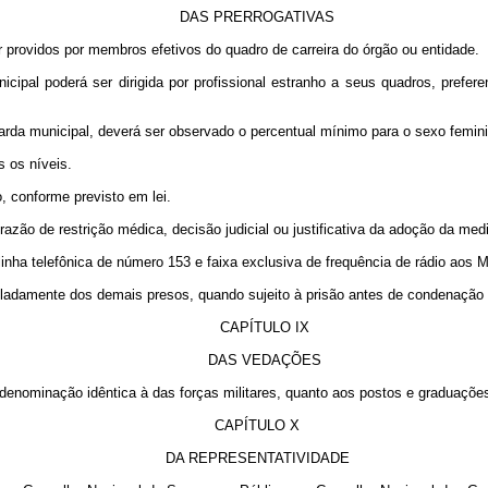
DAS PRERROGATIVAS
providos por membros efetivos do quadro de carreira do órgão ou entidade.
icipal poderá ser dirigida por profissional estranho a seus quadros, pref
rda municipal, deverá ser observado o percentual mínimo para o sexo feminin
s os níveis.
, conforme previsto em lei.
azão de restrição médica, decisão judicial ou justificativa da adoção da medi
linha telefônica de número 153 e faixa exclusiva de frequência de rádio aos
oladamente dos demais presos, quando sujeito à prisão antes de condenação d
CAPÍTULO IX
DAS VEDAÇÕES
r denominação idêntica à das forças militares, quanto aos postos e graduações
CAPÍTULO X
DA REPRESENTATIVIDADE