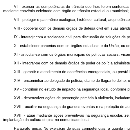
VI - exercer as competências de trânsito que lhes forem conferida
mediante convênio celebrado com órgão de trânsito estadual ou municipal;
VII - proteger o patrimônio ecológico, histórico, cultural, arquitetô
VIII - cooperar com os demais órgãos de defesa civil em suas ativid
IX - interagir com a sociedade civil para discussão de soluções de
X - estabelecer parcerias com os órgãos estaduais e da União, ou d
XI - articular-se com os órgãos municipais de políticas sociais, vis
XII - integrar-se com os demais órgãos de poder de polícia administr
XIII - garantir o atendimento de ocorrências emergenciais, ou pre
XIV - encaminhar ao delegado de polícia, diante de flagrante delito
XV - contribuir no estudo de impacto na segurança local, conforme p
XVI - desenvolver ações de prevenção primária à violência, isolada
XVII - auxiliar na segurança de grandes eventos e na proteção de aut
XVIII - atuar mediante ações preventivas na segurança escolar, ze
implantação da cultura de paz na comunidade local.
Parágrafo único. No exercício de suas competências, a guarda mun