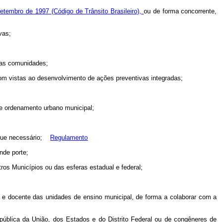
setembro de 1997 (Código de Trânsito Brasileiro),
ou de forma concorrente,
vas;
 das comunidades;
com vistas ao desenvolvimento de ações preventivas integradas;
s e ordenamento urbano municipal;
re que necessário;
Regulamento
nde porte;
ros Municípios ou das esferas estadual e federal;
e e docente das unidades de ensino municipal, de forma a colaborar com a
pública da União, dos Estados e do Distrito Federal ou de congêneres de