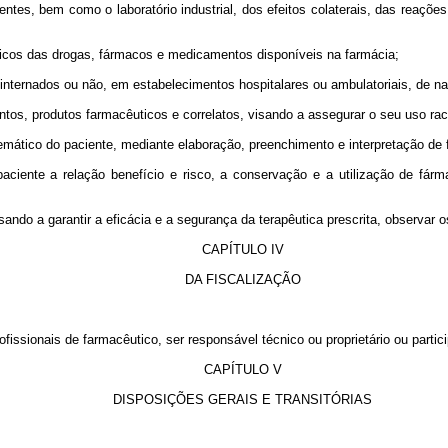
etentes, bem como o laboratório industrial, dos efeitos colaterais, das reaç
íficos das drogas, fármacos e medicamentos disponíveis na farmácia;
internados ou não, em estabelecimentos hospitalares ou ambulatoriais, de na
ntos, produtos farmacêuticos e correlatos, visando a assegurar o seu uso rac
emático do paciente, mediante elaboração, preenchimento e interpretação de 
 paciente a relação benefício e risco, a conservação e a utilização de f
do a garantir a eficácia e a segurança da terapêutica prescrita, observar os
CAPÍTULO IV
DA FISCALIZAÇÃO
rofissionais de farmacêutico, ser responsável técnico ou proprietário ou par
CAPÍTULO V
DISPOSIÇÕES GERAIS E TRANSITÓRIAS