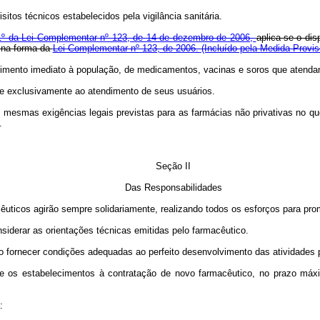
itos técnicos estabelecidos pela vigilância sanitária.
. 1º da Lei Complementar nº 123, de 14 de dezembro de 2006,
aplica-se o di
 na forma da
Lei Complementar nº 123, de 2006.
(Incluído pela Medida Provis
ndimento imediato à população, de medicamentos, vacinas e soros que atendam
a-se exclusivamente ao atendimento de seus usuários.
 mesmas exigências legais previstas para as farmácias não privativas no q
.
Seção II
Das Responsabilidades
acêuticos agirão sempre solidariamente, realizando todos os esforços para p
nsiderar as orientações técnicas emitidas pelo farmacêutico.
o fornecer condições adequadas ao perfeito desenvolvimento das atividades p
-se os estabelecimentos à contratação de novo farmacêutico, no prazo máxi
: