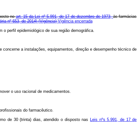
sposto no
art. 15 da Lei nº 5.991, de 17 de dezembro de 1973,
às farmácias
ória nº 653, de 2014)
(Vigência)
Vigência encerrada
 o perfil epidemiológico de sua região demográfica.
ue concerne a instalações, equipamentos, direção e desempenho técnico de
romover o uso racional de medicamentos.
rofissionais do farmacêutico.
mo de 30 (trinta) dias, atendido o disposto nas
Leis nºs 5.991, de 17 de