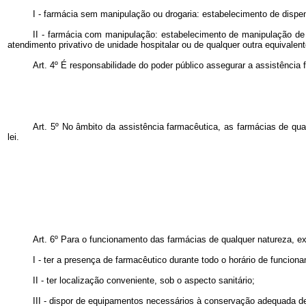
I - farmácia sem manipulação ou drogaria: estabelecimento de disp
II - farmácia com manipulação: estabelecimento de manipulação de
atendimento privativo de unidade hospitalar ou de qualquer outra equivalen
Art. 4º É responsabilidade do poder público assegurar a assistência 
Art. 5º
No âmbito da assistência farmacêutica, as farmácias de qual
lei.
Art. 6º Para o funcionamento das farmácias de qualquer natureza, e
I - ter a presença de farmacêutico durante todo o horário de funcion
II - ter localização conveniente, sob o aspecto sanitário;
III - dispor de equipamentos necessários à conservação adequada d