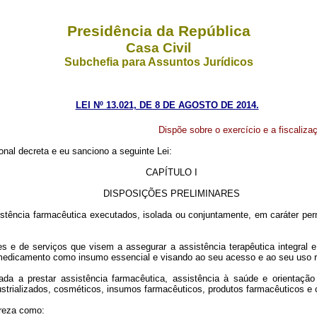
Presidência da República
Casa Civil
Subchefia para Assuntos Jurídicos
LEI Nº 13.021, DE 8 DE AGOSTO DE 2014.
Dispõe sobre o exercício e a fiscaliza
nal decreta e eu sanciono a seguinte Lei:
CAPÍTULO I
DISPOSIÇÕES PRELIMINARES
stência farmacêutica executados, isolada ou conjuntamente, em caráter perma
ões e de serviços que visem a assegurar a assistência terapêutica integra
medicamento como insumo essencial e visando ao seu acesso e ao seu uso r
a a prestar assistência farmacêutica, assistência à saúde e orientação 
strializados, cosméticos, insumos farmacêuticos, produtos farmacêuticos e c
ureza como: