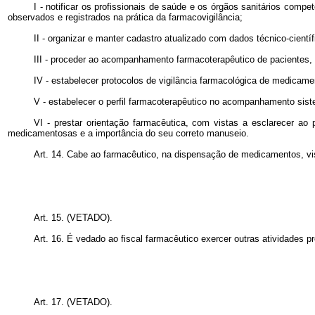
I - notificar os profissionais de saúde e os órgãos sanitários comp
observados e registrados na prática da farmacovigilância;
II - organizar e manter cadastro atualizado com dados técnico-cient
III - proceder ao acompanhamento farmacoterapêutico de pacientes, 
IV - estabelecer protocolos de vigilância farmacológica de medicame
V - estabelecer o perfil farmacoterapêutico no acompanhamento sist
VI - prestar orientação farmacêutica, com vistas a esclarecer ao
medicamentosas e a importância do seu correto manuseio.
Art. 14. Cabe ao farmacêutico, na dispensação de medicamentos, visan
Art. 15. (VETADO).
Art. 16. É vedado ao fiscal farmacêutico exercer outras atividades p
Art. 17. (VETADO).