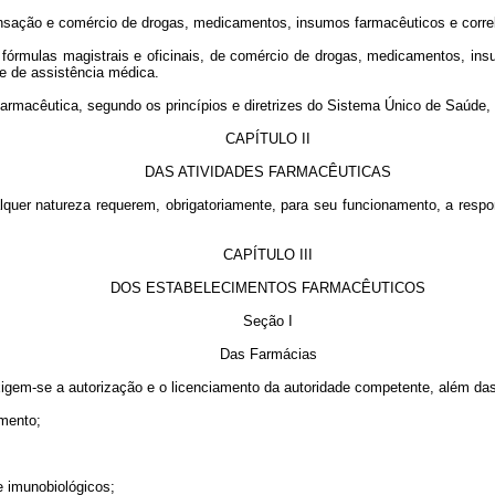
ensação e comércio de drogas, medicamentos, insumos farmacêuticos e corre
 fórmulas magistrais e oficinais, de comércio de drogas, medicamentos, in
te de assistência médica.
farmacêutica, segundo os princípios e diretrizes do Sistema Único de Saúde, 
CAPÍTULO II
DAS ATIVIDADES FARMACÊUTICAS
quer natureza requerem, obrigatoriamente, para seu funcionamento, a respon
CAPÍTULO III
DOS ESTABELECIMENTOS FARMACÊUTICOS
Seção I
Das Farmácias
xigem-se a autorização e o licenciamento da autoridade competente, além da
amento;
e imunobiológicos;