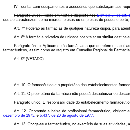
IV - contar com equipamentos e acessórios que satisfaçam aos requis
Parágrafo único. Tendo em vista o disposto nos
§ 3º e § 6º do art
que se caracterizem como microempresas ou empresas de pequeno porte,
Art. 7º Poderão as farmácias de qualquer natureza dispor, para ate
Art. 8º A farmácia privativa de unidade hospitalar ou similar destin
Parágrafo único. Aplicam-se às farmácias a que se refere o
caput
as
farmacêuticos, assim como ao registro em Conselho Regional de Farmácia
Art. 9º (VETADO).
Art. 10. O farmacêutico e o proprietário dos estabelecimentos farm
Art. 11. O proprietário da farmácia não poderá desautorizar ou desco
Parágrafo único. É responsabilidade do estabelecimento farmacêutic
Art. 12. Ocorrendo a baixa do profissional farmacêutico, obrigam
dezembro de 1973,
e
6.437, de 20 de agosto de 1977.
Art. 13. Obriga-se o farmacêutico, no exercício de suas atividades, a