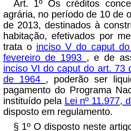
Art. 1º Os créditos conc
agrária, no período de 10 de
de 2013, destinados à const
habitação, efetivados por me
trata o
inciso V do
caput
do
fevereiro de 1993
, e de as
inciso VI do
caput
do art. 73
de 1964
, poderão ser liq
pagamento do Programa Naci
instituído pela
Lei nº 11.977, 
disposto em regulamento.
§ 1º O disposto neste arti