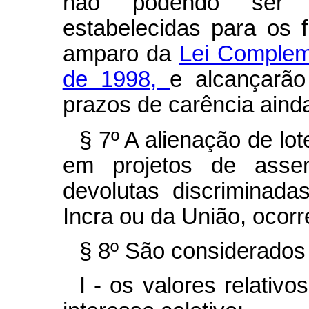
não podendo ser s
estabelecidas para os 
amparo da
Lei Compleme
de 1998,
e alcançarão
prazos de carência aind
§ 7º A alienação de lot
em projetos de assen
devolutas discriminad
Incra ou da União, ocorr
§ 8º São considerados
I - os valores relativo