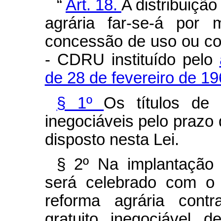
“
Art. 18.
A distribuição
agrária far-se-á por 
concessão de uso ou con
- CDRU instituído pelo
de 28 de fevereiro de 19
§ 1º
Os títulos d
inegociáveis pelo prazo
disposto nesta Lei.
§ 2º Na implantação 
será celebrado com o 
reforma agrária cont
gratuito, inegociável, d