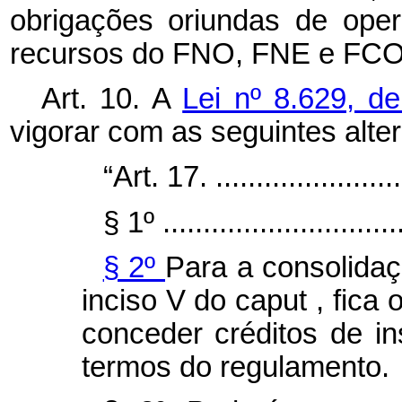
obrigações oriundas de ope
recursos do FNO, FNE e FCO 
Art. 10.
A
Lei nº 8.629, d
vigorar com as seguintes alte
“Art. 17. .........................
§ 1º ..............................
§ 2º
Para a consolidaç
inciso V do
caput
, fica
conceder créditos de i
termos do regulamento.