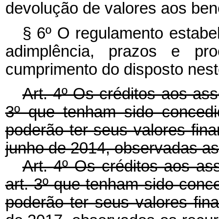
devolução de valores aos bene
§ 6º O regulamento estabe
adimplência, prazos e pro
cumprimento do disposto neste
Art. 4º Os créditos aos ass
3º que tenham sido conced
poderão ter seus valores fina
junho de 2014, observadas as 
Art. 4º Os créditos aos as
art. 3º que tenham sido con
poderão ter seus valores fina