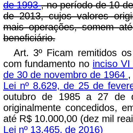
de 1993
, no período de 10 d
de 2013, cujos valores ori
mais operações, somem até 
beneficiário.
Art. 3º Ficam remitidos os
com fundamento no
inciso VI
de 30 de novembro de 1964
,
Lei nº 8.629, de 25 de feve
outubro de 1985 a 27 de d
originalmente concedidos, 
até R$ 10.000,00 (dez mil rea
Lei nº 13.465, de 2016)