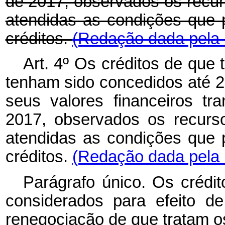
de 2017, observados os recurs
atendidas as condições que p
créditos.
(Redação dada pela 
Art. 4º
Os créditos de que t
tenham sido concedidos até 
seus valores financeiros t
2017, observados os recursos
atendidas as condições que p
créditos.
(Redação dada pela L
Parágrafo único. Os crédi
considerados para efeito d
renegociação de que tratam os 