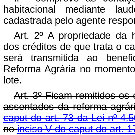
habitacional mediante lau
cadastrada pelo agente resp
Art. 2º A propriedade da 
dos créditos de que trata o
c
será transmitida ao benef
Reforma Agrária no momento d
lote.
Art. 3º Ficam remitidos os 
assentados da reforma agrá
caput
do art. 73 da Lei nº 4
no
inciso V do
caput
do art. 1