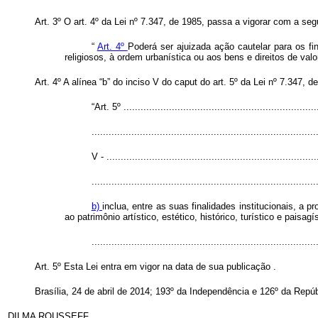
Art. 3º O art. 4º da Lei nº 7.347, de 1985, passa a vigorar com a seg
“
Art. 4º
Poderá ser ajuizada ação cautelar para os fi
religiosos, à ordem urbanística ou aos bens e direitos de valor 
Art. 4º A alínea “b” do inciso V do
caput
do art. 5º da Lei nº 7.347, 
“Art. 5º ....................................................................
...............................................................................
V - ..........................................................................
...............................................................................
b)
inclua, entre as suas finalidades institucionais, a 
ao patrimônio artístico, estético, histórico, turístico e paisagís
.............................................................................
Art. 5º Esta Lei entra em vigor na data de sua publicação
.
Brasília, 24 de abril de 2014; 193º da Independência e 126º da Repúb
DILMA ROUSSEFF