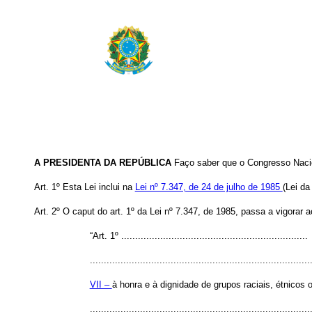
A PRESIDENTA DA REPÚBLICA
Faço saber que o Congresso Nacio
Art. 1º
Esta Lei inclui na
Lei nº 7.347, de 24 de julho de 1985
(Lei da
Art. 2º
O
caput
do art. 1º da Lei nº 7.347, de 1985, passa a vigorar a
“Art. 1º ...................................................................
...............................................................................
VII –
à honra e à dignidade de grupos raciais, étnicos o
.............................................................................