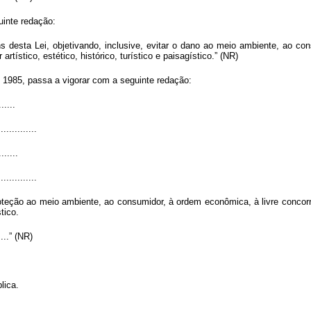
uinte redação:
ns desta Lei, objetivando, inclusive, evitar o dano ao meio ambiente, ao con
artístico, estético, histórico, turístico e paisagístico.” (NR)
de 1985, passa a vigorar com a seguinte redação:
......
..............
.......
..............
proteção ao meio ambiente, ao consumidor, à ordem econômica, à livre concorrê
tico.
......” (NR)
lica.