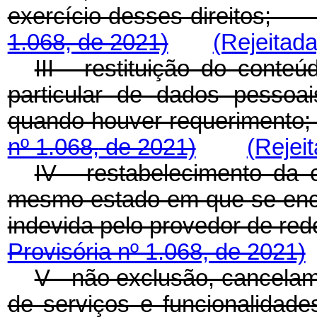
exercício desses direitos
1.068, de 2021)
(Rejeitada
III - restituição do conte
particular de dados pessoai
quando houver requerimen
nº 1.068,
de 2021)
(Rejei
IV - restabelecimento da 
mesmo estado em que se enc
indevida pelo provedor de 
Provisória nº 1.068, de 2021)
V - não exclusão, cancelam
de serviços e funcionalidade