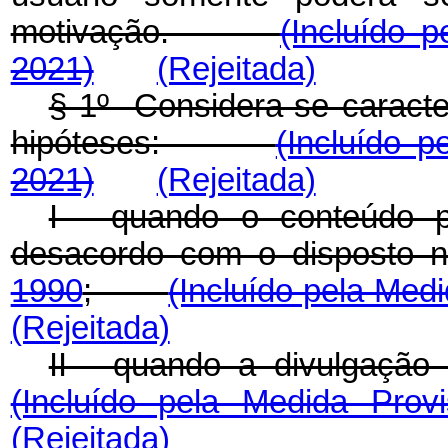
motivação.
(Incluído 
2021)
(Rejeitada)
§ 1º Considera-se caracte
hipóteses:
(Incluído p
2021)
(Rejeitada)
I - quando o conteúdo p
desacordo com o disposto 
1990
;
(Incluído pela Medi
(Rejeitada)
II - quando a divulgaç
(Incluído pela Medida Prov
(Rejeitada)