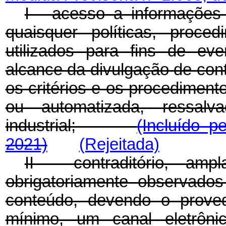
I - acesso a informações 
quaisquer políticas, proce
utilizados para fins de ev
alcance da divulgação de cont
os critérios e os procediment
ou automatizada, ressal
industrial;
(Incluído p
2021)
(Rejeitada)
II - contraditório, am
obrigatoriamente observado
conteúdo, devendo o proved
mínimo, um canal eletrôn