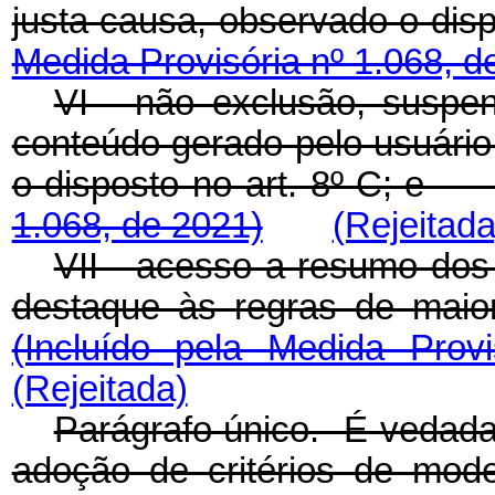
justa causa, observado o d
Medida Provisória nº 1.068, d
VI - não exclusão, suspe
conteúdo gerado pelo usuário
o disposto no art. 8º-C; 
1.068, de 2021)
(Rejeitada
VII - acesso a resumo dos
destaque às regras de maio
(Incluído pela Medida Prov
(Rejeitada)
Parágrafo único. É vedada
adoção de critérios de mod