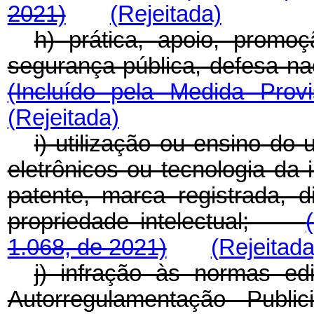
2021)
(Rejeitada)
h) prática, apoio, promo
segurança pública, defesa 
(Incluído pela Medida Prov
(Rejeitada)
i) utilização ou ensino do 
eletrônicos ou tecnologia da 
patente, marca registrada, di
propriedade intelectual;
1.068, de 2021)
(Rejeitada
j) infração às normas ed
Autorregulamentação Public