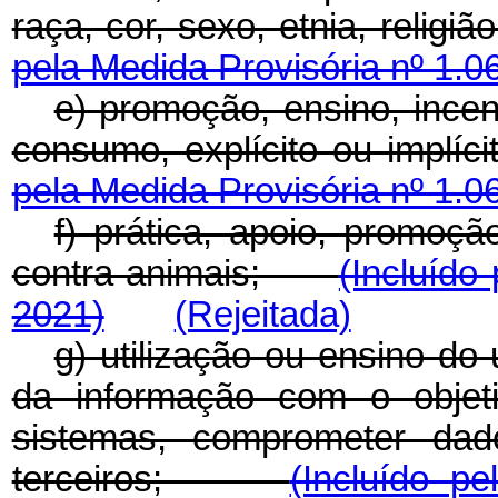
raça, cor, sexo, etnia, reli
pela Medida Provisória nº 1.0
e) promoção, ensino, incen
consumo, explícito ou implí
pela Medida Provisória nº 1.0
f) prática, apoio, promoçã
contra animais;
(Incluído
2021)
(Rejeitada)
g) utilização ou ensino do
da informação com o objeti
sistemas, comprometer da
terceiros;
(Incluído p