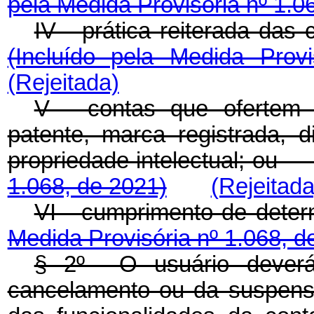
pela Medida Provisória nº 1.0
IV - prática reiterada da
(Incluído pela Medida Prov
(Rejeitada)
V - contas que ofertem 
patente, marca registrada, di
propriedade intelectual; o
1.068, de 2021)
(Rejeitada
VI - cumprimento de det
Medida Provisória nº 1.068, d
§ 2º O usuário deverá 
cancelamento ou da suspensão