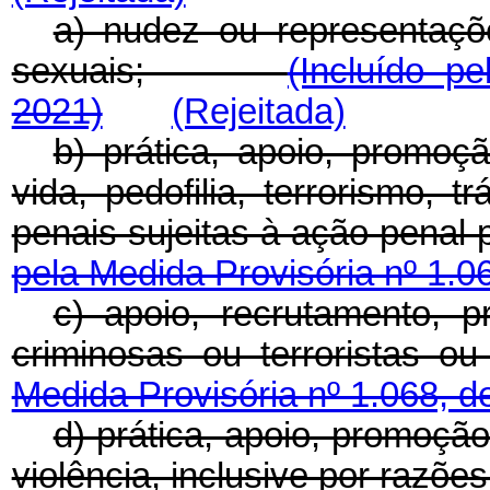
a) nudez ou representaçõe
sexuais;
(Incluído p
2021)
(Rejeitada)
b) prática, apoio, promoç
vida, pedofilia, terrorismo, t
penais sujeitas à ação pena
pela Medida Provisória nº 1.0
c) apoio, recrutamento, 
criminosas ou terrorist
Medida Provisória nº 1.068, d
d) prática, apoio, promoçã
violência, inclusive por razõe