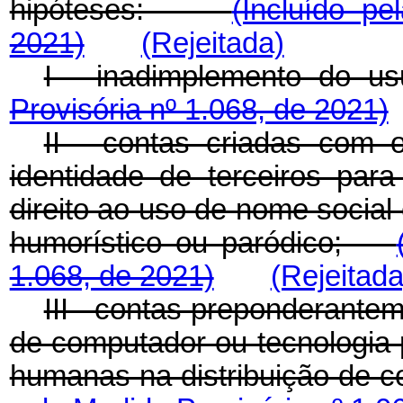
hipóteses:
(Incluído pe
2021)
(Rejeitada)
I - inadimplemento d
Provisória nº 1.068, de 2021)
II - contas criadas com 
identidade de terceiros par
direito ao uso de nome social
humorístico ou paródico;
1.068, de 2021)
(Rejeitada
III - contas preponderante
de computador ou tecnologia p
humanas na distribuição de