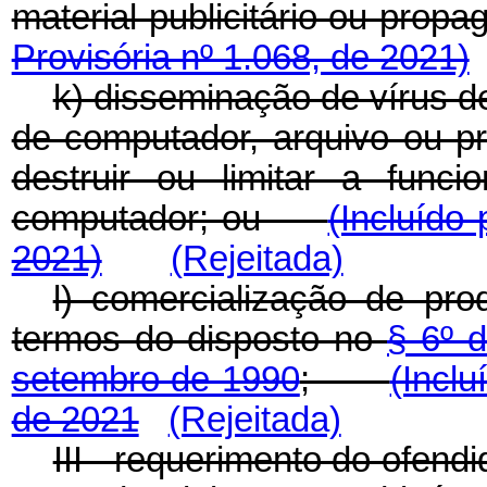
material publicitário ou pr
Provisória nº 1.068, de 2021)
k) disseminação de vírus 
de computador, arquivo ou pr
destruir ou limitar a func
computador; ou
(Incluído
2021)
(Rejeitada)
l) comercialização de pr
termos do disposto no
§ 6º d
setembro de 1990
;
(Inclu
de 2021
(Rejeitada)
III - requerimento do ofend