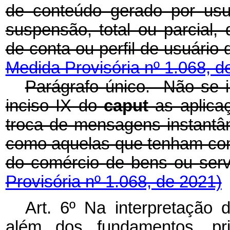
de conteúdo gerado por usu
suspensão, total ou parcial,
de conta ou perfil de usuá
Medida Provisória nº 1.068, d
Parágrafo único. Não se i
inciso IX do
caput
as aplicaç
troca de mensagens instant
como aquelas que tenham como 
do comércio de bens o
Provisória nº 1.068, de 2021)
Art. 6º Na interpretação 
além dos fundamentos, prin