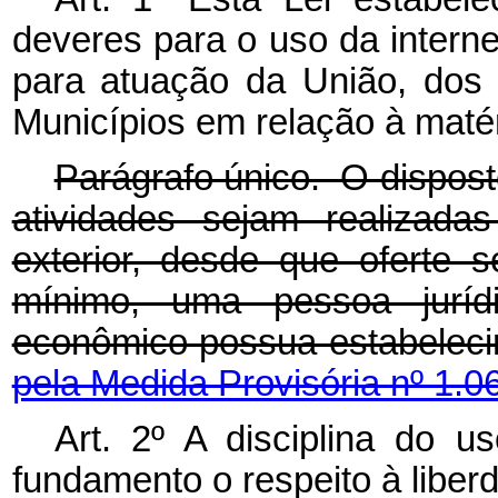
deveres para o uso da internet
para atuação da União, dos 
Municípios em relação à matér
Parágrafo único. O dispost
atividades sejam realizada
exterior, desde que oferte s
mínimo, uma pessoa juríd
econômico possua estabele
pela Medida Provisória nº 1.0
Art. 2º A disciplina do u
fundamento o respeito à libe