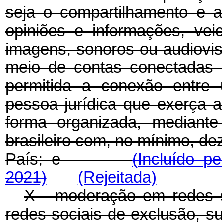
seja o compartilhamento e a
opiniões e informações, vei
imagens, sonoros ou audiovis
meio de contas conectadas o
permitida a conexão entre 
pessoa jurídica que exerça 
forma organizada, mediante
brasileiro com, no mínimo, de
País; e
(Incluído p
2021)
(Rejeitada)
X - moderação em redes s
redes sociais de exclusão, s