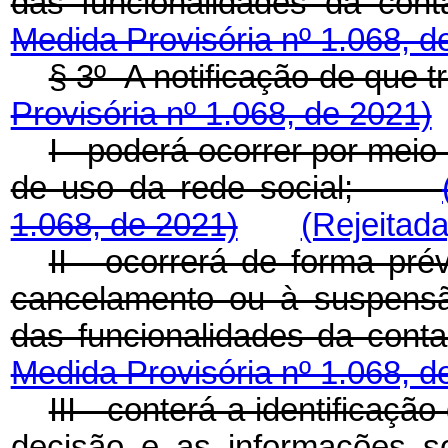
das funcionalidades da c
Medida Provisória nº 1.068, d
§ 3º A notificação de que
Provisória nº 1.068, de 2021)
I - poderá ocorrer por meio
de uso da rede social;
1.068, de 2021)
(Rejeitada
II - ocorrerá de forma pré
cancelamento ou à suspensão
das funcionalidades da co
Medida Provisória nº 1.068, d
III - conterá a identificaç
decisão e as informações so