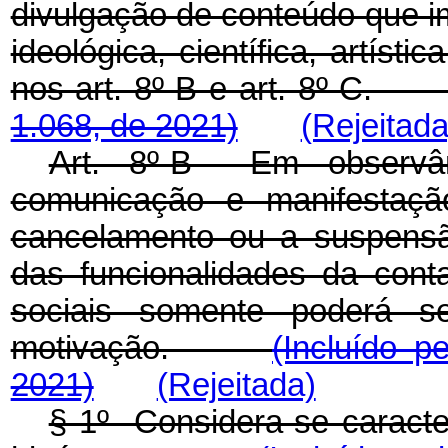
divulgação de conteúdo que i
ideológica, científica, artísti
nos art. 8º-B e art. 8º-C
1.068, de 2021)
(Rejeitada
Art. 8º-B Em observân
comunicação e manifestaçã
cancelamento ou a suspensão
das funcionalidades da cont
sociais somente poderá s
motivação.
(Incluído p
2021)
(Rejeitada)
§ 1º Considera-se caracte