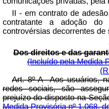
comunicações privadas, pela i
II - em contrato de adesão
contratante a adoção do f
controvérsias decorrentes de 
Dos direitos e das garant
(Incluído pela Medida P
(R
Art. 8º-A Aos usuários,
n
redes sociais, são assegur
prejuízo do disposto na Se
Medida Provisória nº 1.068, d