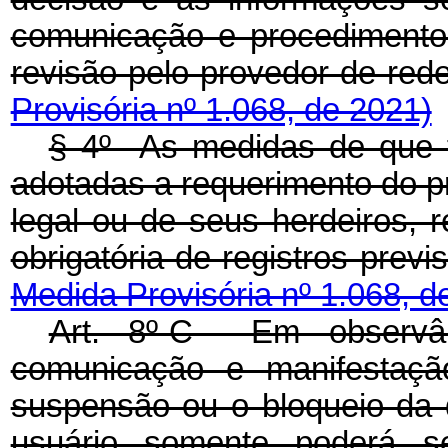
comunicação e procedimento
revisão pelo provedor de r
Provisória nº 1.068, de 2021)
§ 4º As medidas de que 
adotadas a requerimento do pr
legal ou de seus herdeiros, 
obrigatória de registros pre
Medida Provisória nº 1.068, d
Art. 8º-C Em observân
comunicação e manifestaçã
suspensão ou o bloqueio da 
usuário somente poderá s