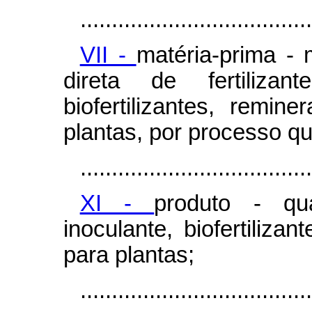
.....................................
VII -
matéria-prima - 
direta de fertilizant
biofertilizantes, remin
plantas, por processo quí
.....................................
XI -
produto - qual
inoculante, biofertilizan
para plantas;
.....................................