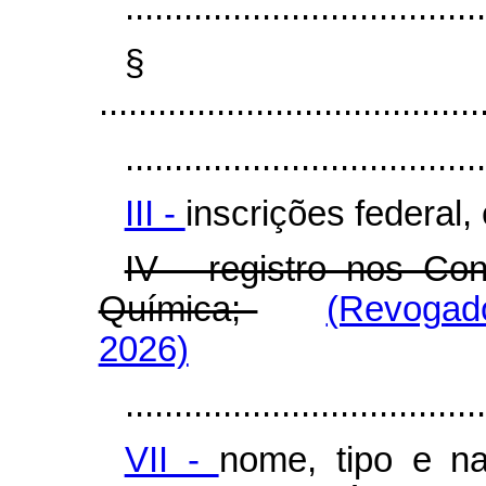
.....................................
§
.......................................
.....................................
III -
inscrições federal,
IV - registro nos Co
Química;
(Revogado
2026)
.....................................
VII -
nome, tipo e na