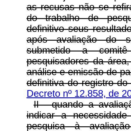
as recusas não se ref
do trabalho de pes
definitivo seus resulta
após avaliação do se
submetido a comitê
pesquisadores da área, 
análise e emissão de pa
definitiva do registro d
Decreto nº 12.858, de 2
II - quando a avaliaç
indicar a necessidade
pesquisa à avaliaçã