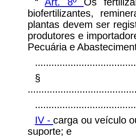
“
Art. 8º
Os fertiliz
biofertilizantes, remin
plantas devem ser regis
produtores e importadore
Pecuária e Abasteciment
.....................................
§
.......................................
.....................................
IV -
carga ou veículo o
suporte; e