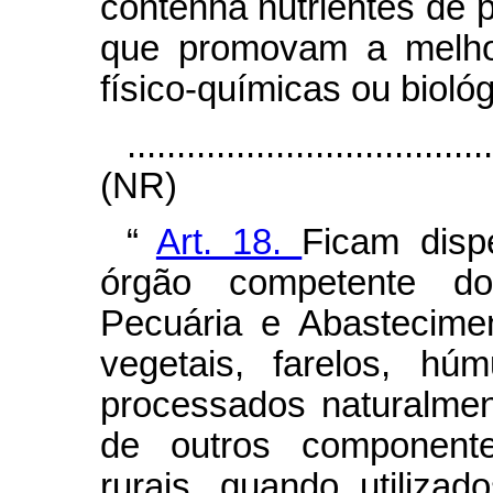
contenha nutrientes de 
que promovam a melhor
físico-químicas ou biológ
....................................
(NR)
“
Art. 18.
Ficam disp
órgão competente do 
Pecuária e Abastecime
vegetais, farelos, h
processados naturalmen
de outros componente
rurais, quando utiliza