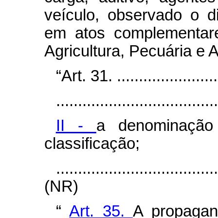
veículo, observado o 
em atos complementare
Agricultura, Pecuária e 
“Art. 31. .........................
.....................................
II -
a denominação
classificação;
....................................
(NR)
“
Art. 35.
A propagand