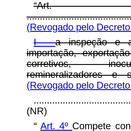
“Ar
.......................................
(Revogado pelo Decreto 
I -
a inspeção e a
importação, exportação
corretivos, inocul
remineralizadores e s
(Revogado pelo Decreto 
....................................
(NR)
“
Art. 4º
Compete con