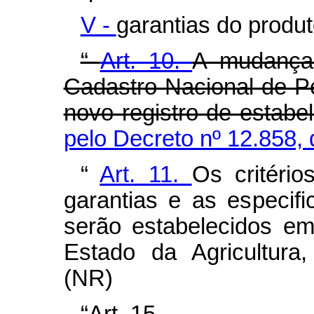
V -
garantias do produt
“
Art. 10.
A mudança
Cadastro Nacional de P
novo registro de estabe
pelo Decreto nº 12.858,
“
Art. 11.
Os critério
garantias e as especifi
serão estabelecidos em
Estado da Agricultura
(NR)
“Art. 15. .........................