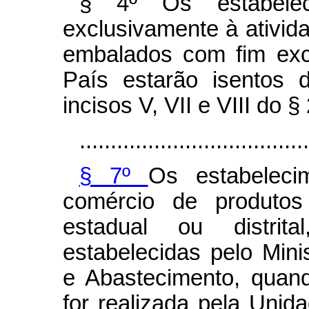
§ 4º Os estabele
exclusivamente à ativid
embalados com fim exc
País estarão isentos 
incisos V, VII e VIII do § 
.....................................
§ 7º
Os estabelec
comércio de produtos
estadual ou distrita
estabelecidas pelo Minis
e Abastecimento, quand
for realizada pela Uni