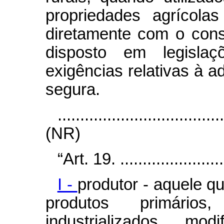
propriedades agrícola
diretamente com o cons
disposto em legislaç
exigências relativas à 
segura.
....................................
(NR)
“Art. 19. .........................
I -
produtor - aquele q
produtos primários,
industrializados, mo