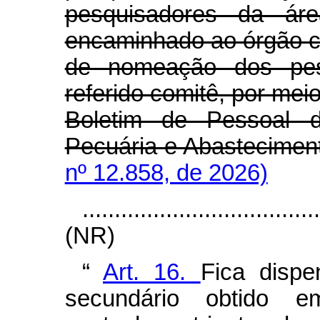
pesquisadores da ár
encaminhado ao órgão cen
de nomeação dos pesq
referido comitê, por meio
Boletim de Pessoal do
Pecuária e Abastecimen
nº 12.858, de 2026)
....................................
(NR)
“
Art. 16.
Fica dispe
secundário obtido e