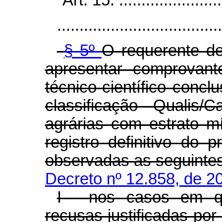
.....................................
§ 5º
O requerente de
apresentar comprovant
técnico-científico concl
classificação Qualis
agrárias com estrato 
registro definitivo do 
observadas as seguintes
Decreto nº 12.858, de 2
I - nos casos em q
recusas justificadas por