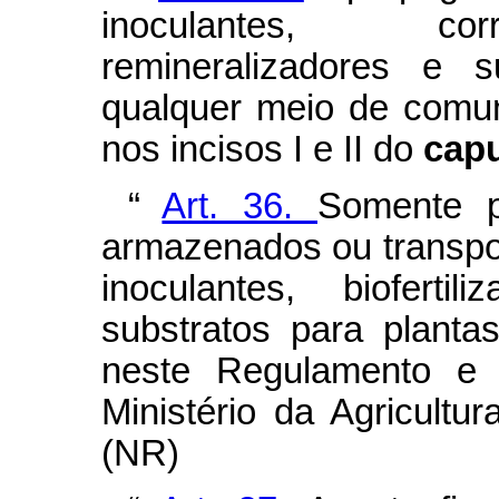
inoculantes, corre
remineralizadores e s
qualquer meio de comun
nos incisos I e II do
cap
“
Art. 36.
Somente p
armazenados ou transport
inoculantes, biofertil
substratos para plant
neste Regulamento e n
Ministério da Agricultu
(NR)