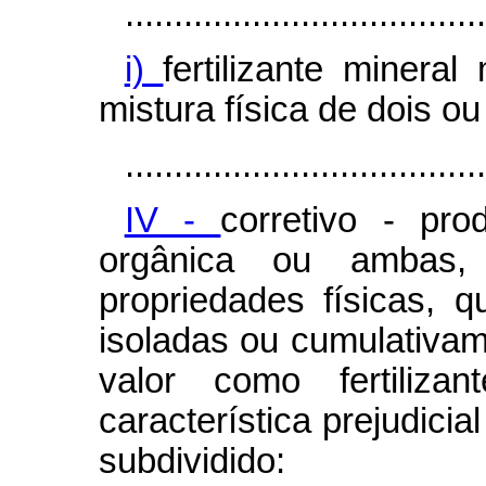
.....................................
i)
fertilizante mineral
mistura física de dois ou
.....................................
IV -
corretivo - pro
orgânica ou ambas,
propriedades físicas, q
isoladas ou cumulativa
valor como fertiliza
característica prejudicia
subdividido: