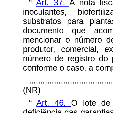
“
Art. 37.
A nota fisca
inoculantes, biofertil
substratos para plant
documento que acom
mencionar o número de
produtor, comercial, 
número de registro do 
conforme o caso, a comp
....................................
(NR)
“
Art. 46.
O lote de 
deficiência das garanti