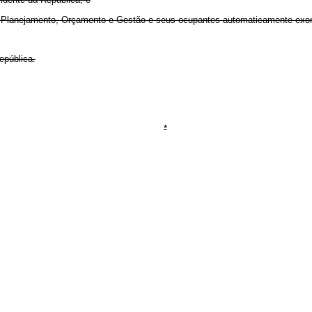
io do Planejamento, Orçamento e Gestão e seus ocupantes automaticamente ex
epública.
*