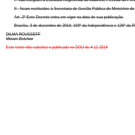
II - ficam restituídos à Secretaria de Gestão Pública do Ministér
Art. 2º Este Decreto entra em vigor na data de sua publicação.
Brasília, 3 de dezembro de 2014; 193º da Independência e 126º da R
DILMA ROUSSEFF
Miriam Belchior
Este texto não substitui o publicado no DOU de 4.12.2014