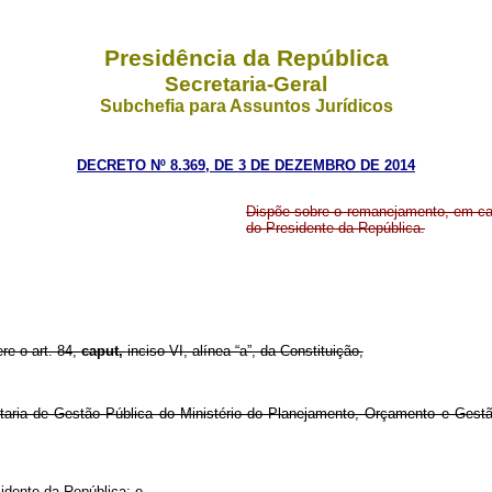
Presidência da República
Secretaria-Geral
Subchefia para Assuntos Jurídicos
DECRETO Nº 8.369, DE 3 DE DEZEMBRO DE 2014
Dispõe sobre o remanejamento, em ca
do Presidente da República.
re o art. 84,
caput,
inciso VI, alínea “a”, da Constituição,
taria de Gestão Pública do Ministério do Planejamento, Orçamento e Gest
idente da República; e