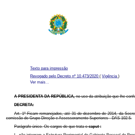
Texto para impressão
Revogado pelo Decreto nº 10.473/2020
(
Vigência
)
Ver mais...
A
PRESIDENTA DA REPÚBLICA,
no uso da atribuição que lhe confe
DECRETA:
Art. 1º Ficam remanejados, até 31 de dezembro de 2014, da Secre
comissão do Grupo-Direção e Assessoramento Superiores - DAS 102.5.
Parágrafo único. Os cargos de que trata o
caput :
I - não integram a Estrutura Regimental do Gabinete Pessoal do Pres