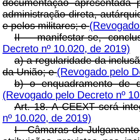
documentação apresentada p
administração direta, autárqu
e pelos militares; e
(Revogado 
II - manifestar-se, concl
Decreto nº 10.020, de 2019)
a) a regularidade da inclu
da União; e
(Revogado pelo De
b) o enquadramento de q
(Revogado pelo Decreto nº 10
Art. 18. A CEEXT será int
nº 10.020, de 2019)
I - Câmaras de Julgamento,