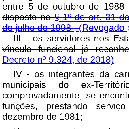
entre 5 de outubro de 1988
disposto no
§ 1º do art. 31 d
de julho de 1998 ;
(Revogado p
III - os servidores nos 
vínculo funcional já recon
Decreto nº 9.324, de 2018)
IV - os integrantes da carr
municipais do ex-Territ
comprovadamente, se encontr
funções, prestando serviç
dezembro de 1981;