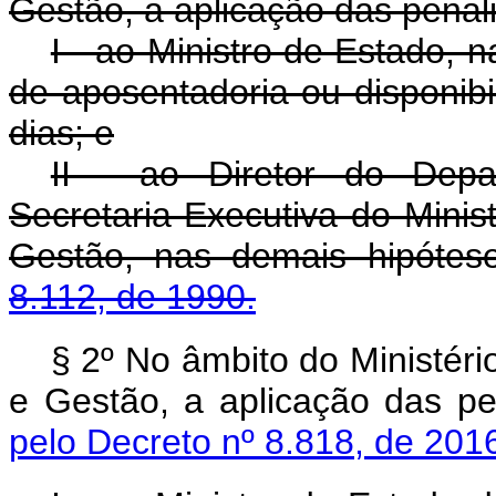
Gestão, a aplicação das pena
I - ao Ministro de Estado,
de aposentadoria ou disponibi
dias; e
II - ao Diretor do Depa
Secretaria-Executiva do Mini
Gestão, nas demais hipótes
8.112, de 1990.
§ 2º No âmbito do Ministér
e Gestão, a aplicação das p
pelo Decreto nº 8.818, de 201