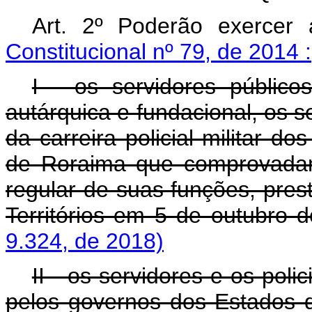
Art. 2º Poderão exerce
Constitucional nº 79, de 2014 :
I - os servidores públicos
autárquica e fundacional, os s
da carreira policial militar d
de Roraima que comprovadam
regular de suas funções, pre
Territórios em 5 de outubro 
9.324, de 2018)
II - os servidores e os poli
pelos governos dos Estados