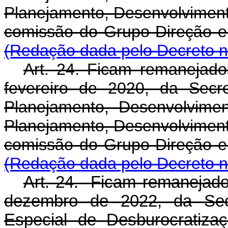
Planejamento, Desenvolviment
comissão do Grupo-Direção e
(Redação dada pelo Decreto n
Art. 24. Ficam remanejado
fevereiro de 2020, da Secr
Planejamento, Desenvolvime
Planejamento, Desenvolviment
comissão do Grupo-Direção e
(Redação dada pelo Decreto n
Art. 24. Ficam remanejados
dezembro de 2022, da Secr
Especial de Desburocratiza