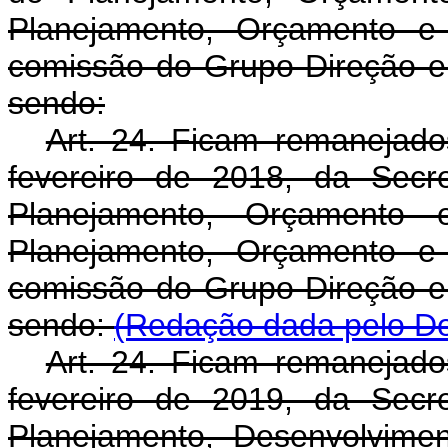
Planejamento, Orçamento e
comissão do Grupo-Direção e
sendo:
Art. 24. Ficam remanejado
fevereiro de 2018, da Secr
Planejamento, Orçamento 
Planejamento, Orçamento e
comissão do Grupo-Direção e
sendo:
(Redação dada pelo De
Art. 24. Ficam remanejado
fevereiro de 2019, da Secr
Planejamento, Desenvolvime