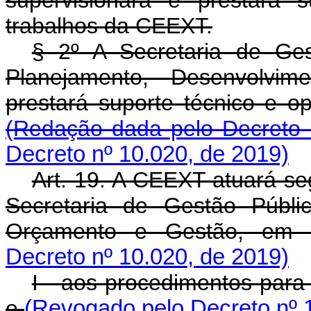
supervisionará e prestará 
trabalhos da CEEXT.
§ 2º A Secretaria de Ge
Planejamento, Desenvolvim
prestará suporte técnico e o
(Redação dada pelo Decreto 
Decreto nº 10.020, de 2019)
Art. 19. A CEEXT atuará se
Secretaria de Gestão Públi
Orçamento e Gestão, em 
Decreto nº 10.020, de 2019)
I - aos procedimentos para
e
(Revogado pelo Decreto nº 