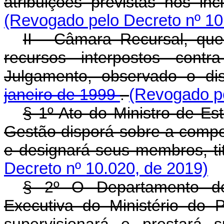
atribuições previstas nos in
(Revogado pelo Decreto nº 10
II - Câmara Recursal, que 
recursos interpostos con
Julgamento, observado o d
janeiro de 1999
.
(Revogado pe
§ 1º Ato do Ministro de E
Gestão disporá sobre a comp
e designará seus membros, ti
Decreto nº 10.020, de 2019)
§ 2º O Departamento de 
Executiva do Ministério do