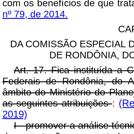
com os benefícios de que tra
nº 79, de 2014.
CA
DA COMISSÃO ESPECIAL 
DE RONDÔNIA, D
Art. 17. Fica instituída a 
Federais de Rondônia, do
âmbito do Ministério do Pla
as seguintes atribuições
:
(Re
2019)
I - promover a análise téc