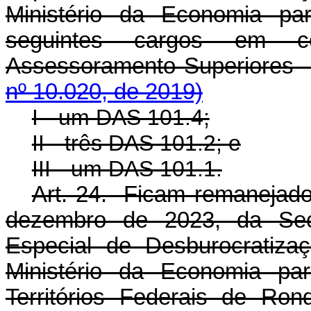
Ministério da Economia pa
seguintes cargos em c
Assessoramento Superiores 
nº 10.020, de 2019)
I - um DAS 101.4;
II - três DAS 101.2; e
III - um DAS 101.1.
Art. 24. Ficam remanejados
dezembro de 2023, da Secr
Especial de Desburocratiza
Ministério da Economia pa
Territórios Federais de Ro