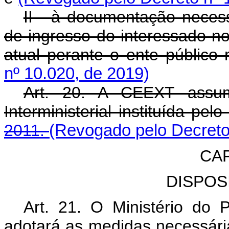
II - à documentação neces
de ingresso do interessado n
atual perante o ente público 
nº 10.020, de 2019)
Art. 20. A CEEXT assum
Interministerial instituída pel
2011.
(Revogado pelo Decreto
CAP
DISPOS
Art. 21. O Ministério do
adotará as medidas necessári