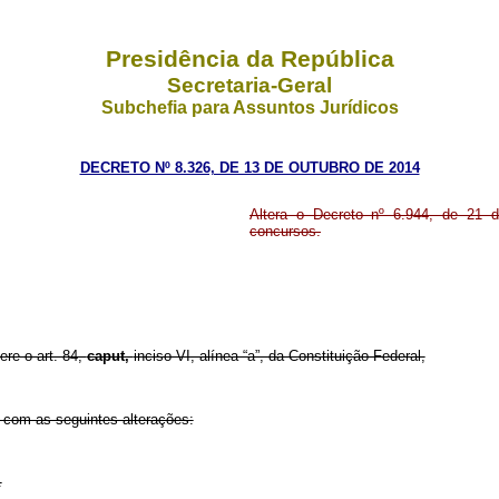
Presidência da República
Secretaria-Geral
Subchefia para Assuntos Jurídicos
DECRETO Nº 8.326, DE 13 DE OUTUBRO DE 2014
Altera o Decreto nº 6.944, de 21 d
concursos.
ere o art. 84,
caput,
inciso VI, alínea “a”, da Constituição Federal,
 com as seguintes alterações:
.