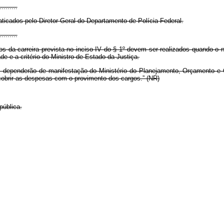
.........
raticados pelo Diretor-Geral do Departamento de Polícia Federal.
.........
s da carreira prevista no inciso IV do § 1º devem ser realizados quando o
 e a critério do Ministro de Estado da Justiça.
dos dependerão de manifestação do Ministério do Planejamento, Orçamento e 
 cobrir as despesas com o provimento dos cargos.” (NR)
pública.