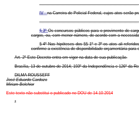
................................................................................
IV -
na Carreira de Policial Federal, cujos atos serão p
................................................................................
§ 3º
Os concursos públicos para o provimento de cargo
cargos, ou, com menor número, de acordo com a necessidade
§ 4º Nas hipóteses dos §§ 1º e 3º os atos ali referi
confirme a existência de disponibilidade orçamentária para
Art. 2º Este Decreto entra em vigor na data de sua publicação.
Brasília, 13 de outubro de 2014; 193º da Independência e 126º da Re
DILMA ROUSSEFF
José Eduardo Cardozo
Miriam Belchior
Este texto não substitui o publicado no DOU de 14.10.2014
*