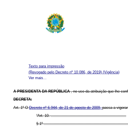
Texto para impressão
(Revogado pelo Decreto nº 10.086, de 2019)
(Vigência)
Ver mais...
A PRESIDENTA DA REPÚBLICA
, no uso da atribuição que lhe conf
DECRETA:
Art. 1º O
Decreto nº 6.944, de 21 de agosto de 2009,
passa a vigorar
“Art. 10. ..................................................................
§ 1º .........................................................................