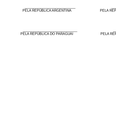
____________________________
__
PELA REPÚBLICA ARGENTINA
PELA REP
______________________________
_
PELA REPÚBLICA DO PARAGUAI
PELA RE