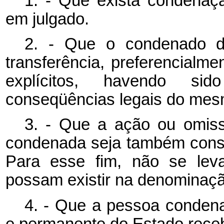
1. - Que exista condenaçã
em julgado.
2. - Que o condenado d
transferência, preferencialme
explícitos, havendo si
conseqüências legais do mes
3. - Que a ação ou omiss
condenada seja também consi
Para esse fim, não se lev
possam existir na denominação
4. - Que a pessoa condenad
e permanente do Estado rece