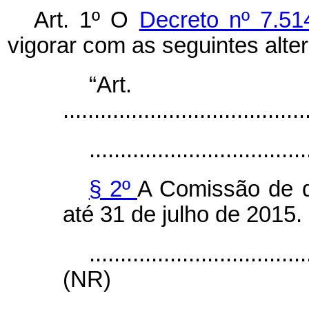
Art. 1º O
Decreto nº 7.51
vigorar com as seguintes alte
“Ar
.......................................
...................................
§ 2º
A Comissão de q
até 31 de julho de 2015.
...................................
(NR)