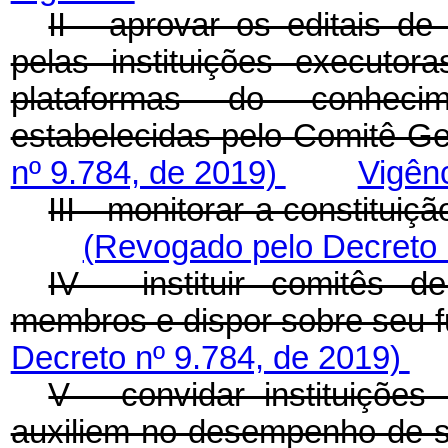
II - aprovar os editais d
pelas instituições executo
plataformas do conhecim
estabelecidas pelo Comitê Ge
nº 9.784, de 2019)
Vigên
III - monitorar a constitui
(Revogado pelo Decreto 
IV - instituir comitês 
membros e dispor sobre s
Decreto nº 9.784, de 2019)
V - convidar instituições
auxiliem no desempenho de s