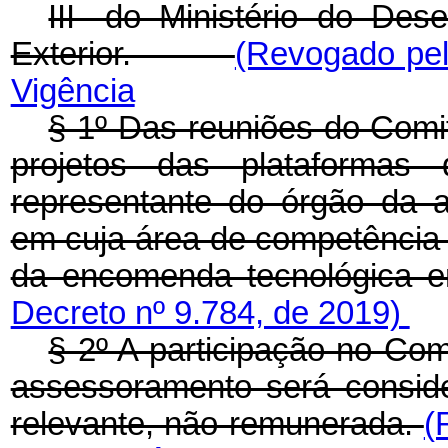
III- do Ministério do Des
Exterior.
(Revogado pel
Vigência
§ 1º Das reuniões do Comi
projetos das plataformas 
representante do órgão da ad
em cuja área de competência 
da encomenda tecnológica e
Decreto nº 9.784, de 2019)
§ 2º A participação no Co
assessoramento será conside
relevante, não remunerada.
(