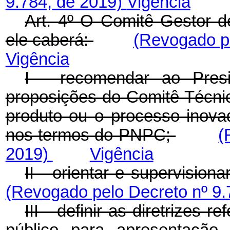
9.784, de 2019)
Vigência
Art. 4º O Comitê Gestor d
ele caberá:
(Revogado pe
Vigência
I - recomendar ao Presi
proposições do Comitê Técnic
produto ou o processo inova
nos termos do PNPC;
(
2019)
Vigência
II - orientar e supervisi
(Revogado pelo Decreto nº 9.
III - definir as diretrizes
público para apresentação