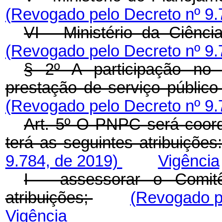
(Revogado pelo Decreto nº 9.
VI - Ministério da Ciênc
(Revogado pelo Decreto nº 9.
§ 2º A participação no
prestação de serviço públic
(Revogado pelo Decreto nº 9.
Art. 5º O PNPC será coor
terá as seguintes atribuições
9.784, de 2019)
Vigência
I - assessorar o Comi
atribuições;
(Revogado p
Vigência