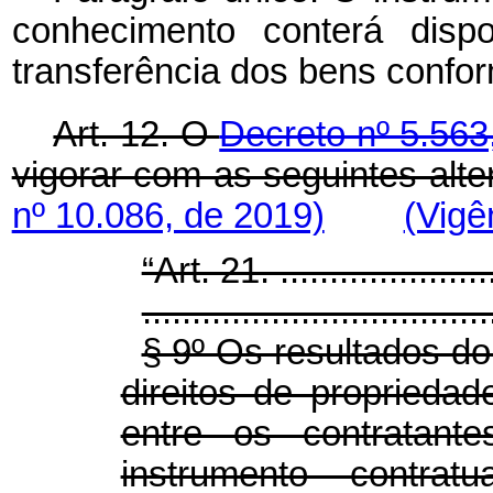
conhecimento conterá disp
transferência dos bens confo
Art. 12. O
Decreto nº 5.563
vigorar com as seguintes alte
nº 10.086, de 2019)
(Vigê
“Art. 21. .......................
...................................
§ 9º Os resultados d
direitos de propriedade
entre os contratant
instrumento contra