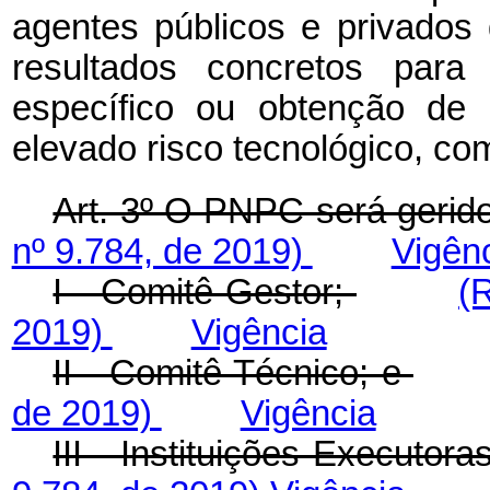
agentes públicos e privados
resultados concretos para
específico ou obtenção de 
elevado risco tecnológico, co
Art. 3º O PNPC será gerid
nº 9.784, de 2019)
Vigên
I - Comitê Gestor;
(
2019)
Vigência
II - Comitê Técnico; e
de 2019)
Vigência
III - Instituições Executora