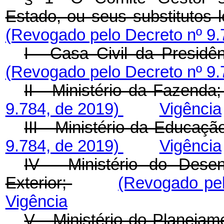
Estado, ou seus substitutos 
(Revogado pelo Decreto nº 9.
I - Casa Civil da Presidên
(Revogado pelo Decreto nº 9.
II - Ministério da Fazenda
9.784, de 2019)
Vigência
III - Ministério da Educaçã
9.784, de 2019)
Vigência
IV - Ministério do Desen
Exterior;
(Revogado pel
Vigência
V - Ministério do Planeja