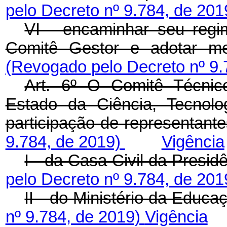
pelo Decreto nº 9.784, de 20
VI - encaminhar seu regi
Comitê Gestor e adot
(Revogado pelo Decreto nº 9.
Art. 6º O Comitê Técnico
Estado da Ciência, Tecnol
participação de representant
9.784, de 2019)
Vigência
I - da Casa Civil da Presi
pelo Decreto nº 9.784, de 20
II - do Ministério da Educa
nº 9.784, de 2019)
Vigência