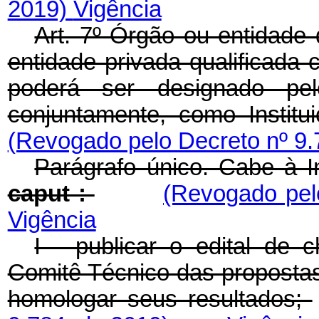
2019)
Vigência
Art. 7º Órgão ou entidade 
entidade privada qualificada
poderá ser designado pel
conjuntamente, como Insti
(Revogado pelo Decreto nº 9.
Parágrafo único. Cabe à In
caput :
(Revogado pel
Vigência
I - publicar o edital de
Comitê Técnico das proposta
homologar seus resultados;