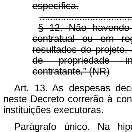
específica.
..................................
§ 12. Não havendo 
contratual ou em re
resultados do projeto,
de propriedade in
contratante.” (NR)
Art. 13. As despesas dec
neste Decreto correrão à co
instituições executoras.
Parágrafo único. Na hip