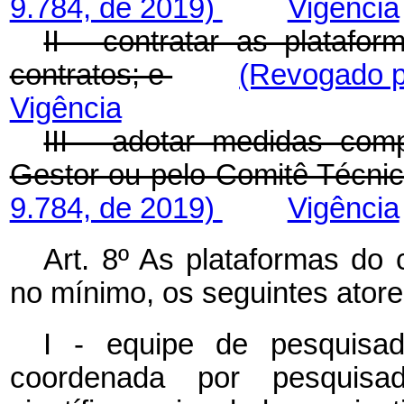
9.784, de 2019)
Vigência
II - contratar as platafo
contratos; e
(Revogado p
Vigência
III - adotar medidas com
Gestor ou pelo Comitê Técni
9.784, de 2019)
Vigência
Art. 8º As plataformas do 
no mínimo, os seguintes atore
I - equipe de pesquisado
coordenada por pesquisa