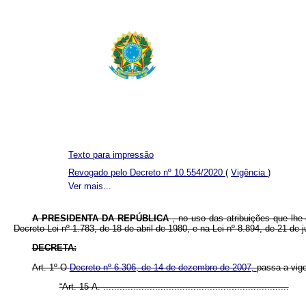
Texto para impressão
Revogado pelo Decreto nº 10.554/2020
(
Vigência
)
Ver mais...
A PRESIDENTA DA REPÚBLICA
, no uso das atribuições que lhe
Decreto-Lei nº 1.783, de 18 de abril de 1980, e na Lei nº 8.894, de 21 de 
DECRETA:
Art. 1º O
Decreto nº 6.306, de 14 de dezembro de 2007,
passa a vigo
“Art. 15-A. ....................................................................
..........................................................................................