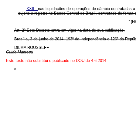
XXII -
nas liquidações de operações de câmbio contratadas a p
sujeito a registro no Banco Central do Brasil, contratado de forma
....................................................................................” (
Art. 2º Este Decreto entra em vigor na data de sua publicação.
Brasília, 3 de junho de 2014; 193º da Independência e 126º da Repúb
DILMA ROUSSEFF
Guido Mantega
Este texto não substitui o publicado no DOU de 4.6.2014
*