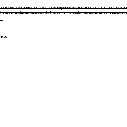
artir de 4 de junho de 2014, para ingresso de recursos no País, inclusive p
 direta ou mediante emissão de títulos no mercado internacional com prazo mé
NR)
lica.