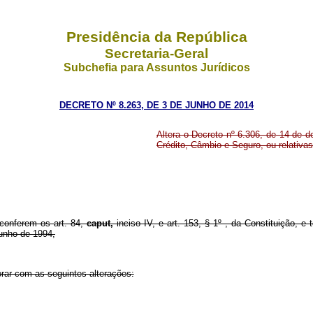
Presidência da República
Secretaria-Geral
Subchefia para Assuntos Jurídicos
DECRETO Nº 8.263, DE 3 DE JUNHO DE 2014
Altera o Decreto nº 6.306, de 14 de
Crédito, Câmbio e Seguro, ou relativas 
 conferem os art. 84,
caput,
inciso IV, e art. 153, § 1º , da Constituição, 
junho de 1994,
rar com as seguintes alterações:
....