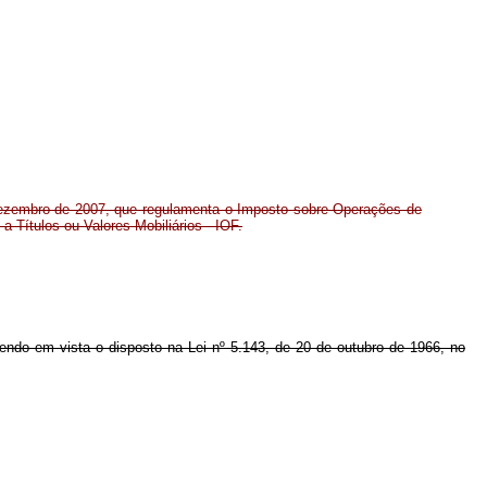
 dezembro de 2007, que regulamenta o Imposto sobre Operações de
a Títulos ou Valores Mobiliários - IOF.
e tendo em vista o disposto na Lei nº 5.143, de 20 de outubro de 1966, no