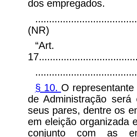
dos empregados.
....................................
(NR)
“Art.
17....................................
.....................................
§ 10.
O representante
de Administração será 
seus pares, dentre os 
em eleição organizada 
conjunto com as en