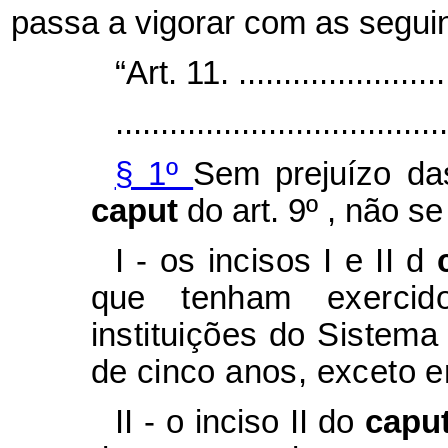
passa a vigorar com as seguin
“Art. 11. .........................
.....................................
§ 1º
Sem prejuízo da
caput
do art. 9º , não s
I - os incisos I e II d
que tenham exerci
instituições do Sistema
de cinco anos, exceto e
II - o inciso II do
capu