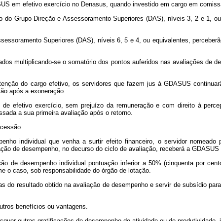
 do SUS em efetivo exercício no Denasus, quando investido em cargo em comi
o do Grupo-Direção e Assessoramento Superiores (DAS), níveis 3, 2 e 1, ou
essoramento Superiores (DAS), níveis 6, 5 e 4, ou equivalentes, perceberão
os multiplicando-se o somatório dos pontos auferidos nas avaliações de des
nção do cargo efetivo, os servidores que fazem jus à GDASUS continuarã
ação após a exoneração.
e efetivo exercício, sem prejuízo da remuneração e com direito à perce
sada a sua primeira avaliação após o retorno.
 cessão.
nho individual que venha a surtir efeito financeiro, o servidor nomeado
ação de desempenho, no decurso do ciclo de avaliação, receberá a GDASUS no
ção de desempenho individual pontuação inferior a 50% (cinquenta por cen
e o caso, sob responsabilidade do órgão de lotação.
ausas do resultado obtido na avaliação de desempenho e servir de subsídio 
utros benefícios ou vantagens.
uer outras gratificações de desempenho de atividade ou de produtividade,