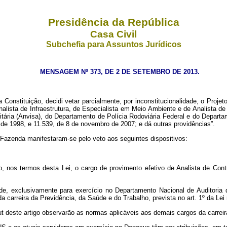
Presidência da República
Casa Civil
Subchefia para Assuntos Jurídicos
MENSAGEM Nº 373, DE 2 DE SETEMBRO DE 2013.
Constituição, decidi vetar parcialmente, por inconstitucionalidade,
o Projet
Analista de Infraestrutura, de Especialista em Meio Ambiente e de Analista 
tária (Anvisa), do Departamento de Polícia Rodoviária Federal e do Depart
l de 1998, e 11.539, de 8 de novembro de 2007; e dá outras providências”.
Fazenda manifestaram-se pelo veto aos seguintes dispositivos:
ho, nos termos desta Lei, o cargo de provimento efetivo de Analista de Con
úde, exclusivamente para exercício no Departamento Nacional de Auditoria
a carreira da Previdência, da Saúde e do Trabalho, prevista no art. 1º da Lei
ut
deste artigo observarão as normas aplicáveis aos demais cargos da carrei