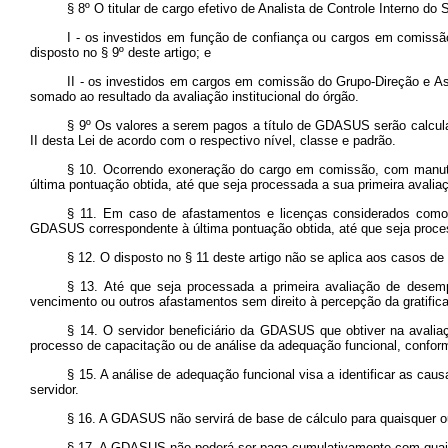
§ 8º O titular de cargo efetivo de Analista de Controle Interno
I - os investidos em função de confiança ou cargos em comissã
disposto no § 9º deste artigo; e
II - os investidos em cargos em comissão do Grupo-Direção e Ass
somado ao resultado da avaliação institucional do órgão.
§ 9º Os valores a serem pagos a título de GDASUS serão calculad
II desta Lei de acordo com o respectivo nível, classe e padrão.
§ 10. Ocorrendo exoneração do cargo em comissão, com manute
última pontuação obtida, até que seja processada a sua primeira avali
§ 11. Em caso de afastamentos e licenças considerados como d
GDASUS correspondente à última pontuação obtida, até que seja proces
§ 12. O disposto no § 11 deste artigo não se aplica aos casos de
§ 13. Até que seja processada a primeira avaliação de desempe
vencimento ou outros afastamentos sem direito à percepção da gratific
§ 14. O servidor beneficiário da GDASUS que obtiver na avalia
processo de capacitação ou de análise da adequação funcional, conform
§ 15. A análise de adequação funcional visa a identificar as c
servidor.
§ 16. A GDASUS não servirá de base de cálculo para quaisquer o
§ 17. A GDASUS não poderá ser paga cumulativamente com quaisq