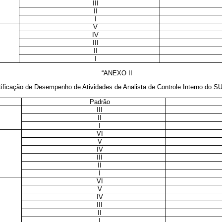
III
II
I
V
IV
III
II
I
“ANEXO II
tificação de Desempenho de Atividades de Analista de Controle Interno do 
Padrão
III
II
I
VI
V
IV
III
II
I
VI
V
IV
III
II
I