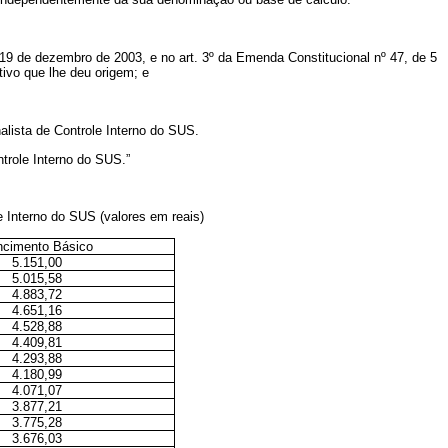
 19 de dezembro de 2003, e no art. 3º da Emenda Constitucional nº 47, de 5
ivo que lhe deu origem; e
lista de Controle Interno do SUS.
ntrole Interno do SUS.”
e Interno do SUS (valores em reais)
ncimento Básico
5.151,00
5.015,58
4.883,72
4.651,16
4.528,88
4.409,81
4.293,88
4.180,99
4.071,07
3.877,21
3.775,28
3.676,03