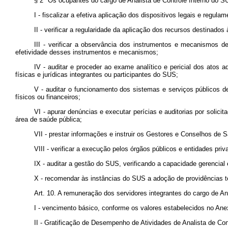
§ 2º Os ocupantes do cargo de Analista de Controle Interno do SU
I - fiscalizar a efetiva aplicação dos dispositivos legais e reg
II - verificar a regularidade da aplicação dos recursos destinad
III - verificar a observância dos instrumentos e mecanismos d
efetividade desses instrumentos e mecanismos;
IV - auditar e proceder ao exame analítico e pericial dos atos a
físicas e jurídicas integrantes ou participantes do SUS;
V - auditar o funcionamento dos sistemas e serviços públicos 
físicos ou financeiros;
VI - apurar denúncias e executar perícias e auditorias por soli
área de saúde pública;
VII - prestar informações e instruir os Gestores e Conselhos d
VIII - verificar a execução pelos órgãos públicos e entidades pri
IX - auditar a gestão do SUS, verificando a capacidade gerencia
X - recomendar às instâncias do SUS a adoção de providências té
Art. 10. A remuneração dos servidores integrantes do cargo de A
I - vencimento básico, conforme os valores estabelecidos no Anex
II - Gratificação de Desempenho de Atividades de Analista de Co