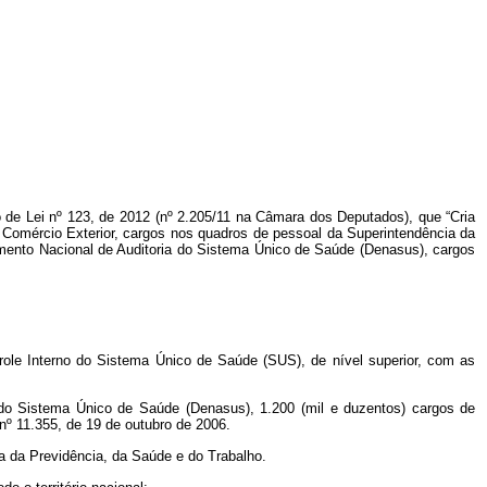
o de Lei nº
123, de 2012 (nº
2.205/11 na Câmara dos Deputados), que “Cria
de Comércio Exterior, cargos nos quadros de pessoal da Superintendência da
amento Nacional de Auditoria do Sistema Único de Saúde (Denasus), cargos
trole Interno do Sistema Único de Saúde (SUS), de nível superior, com as
 do Sistema Único de Saúde (Denasus), 1.200 (mil e duzentos) cargos de
 nº 11.355, de 19 de outubro de 2006.
ra da Previdência, da Saúde e do Trabalho.