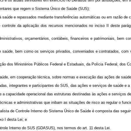
S e os atuais servidores em exercício no Denasus têm por atribuições, em tod
ulamentares que regem o Sistema Único de Saúde (SUS);
os à saúde e repassados mediante transferências automáticas ou em razão de 
e controle da aplicação dos recursos mencionados no inciso II deste parág
dministrativos, orçamentários, contábeis, financeiros e patrimoniais, bem c
de saúde, bem como os serviços privados, conveniados e contratados, com v
citação dos Ministérios Públicos Federal e Estaduais, da Polícia Federal, d
e Saúde, em cooperação técnica, sobre normas e execução das ações de saúde
vadas, integrantes e participantes do SUS, das ações e serviços de saúde e a
l e a capacidade operacional das estruturas destinadas às ações e serviços
cnicas e administrativas que inibam as situações de risco ao regular o fun
nalista de Controle Interno do Sistema Único de Saúde é composta das seguin
o I desta Lei; e
ntrole Interno do SUS (GDASUS), nos termos do art. 11 desta Lei.