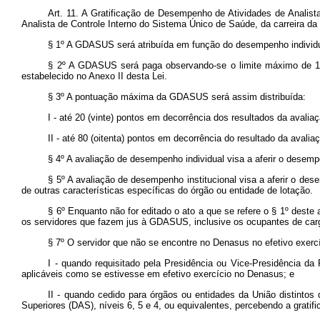
Art. 11. A Gratificação de Desempenho de Atividades de Analist
Analista de Controle Interno do Sistema Único de Saúde, da carreira da
§ 1º A GDASUS será atribuída em função do desempenho individua
§ 2º A GDASUS será paga observando-se o limite máximo de 100 
estabelecido no Anexo II desta Lei.
§ 3º A pontuação máxima da GDASUS será assim distribuída:
I - até 20 (vinte) pontos em decorrência dos resultados da avali
II - até 80 (oitenta) pontos em decorrência do resultado da avali
§ 4º A avaliação de desempenho individual visa a aferir o desemp
§ 5º A avaliação de desempenho institucional visa a aferir o des
de outras características específicas do órgão ou entidade de lotação.
§ 6º Enquanto não for editado o ato a que se refere o § 1º deste a
os servidores que fazem jus à GDASUS, inclusive os ocupantes de cargo
§ 7º O servidor que não se encontre no Denasus no efetivo exerc
I - quando requisitado pela Presidência ou Vice-Presidência da
aplicáveis como se estivesse em efetivo exercício no Denasus; e
II - quando cedido para órgãos ou entidades da União distinto
Superiores (DAS), níveis 6, 5 e 4, ou equivalentes, percebendo a grati