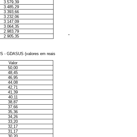
3.579,39
3.485,29
3.393,66
3.232,06
3.147,09
3.064,35
2.983,79
”
2.905,35
SUS - GDASUS (valores em reais
Valor
50,00
48,45
46,95
44,08
42,71
41,39
40,11
38,87
37,66
35,36
34,26
33,20
32,17
31,17
30,20