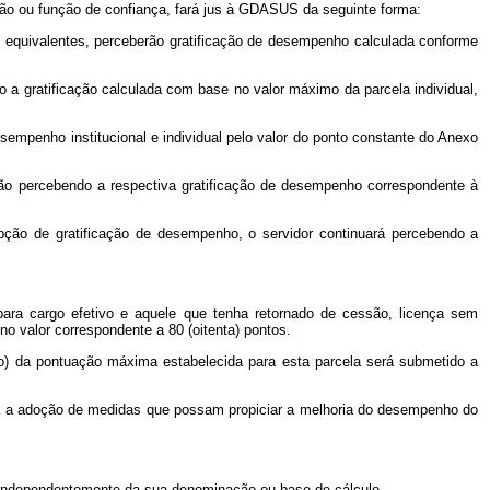
ssão ou função de confiança, fará jus à GDASUS da seguinte forma:
 equivalentes, perceberão gratificação de desempenho calculada conforme
 a gratificação calculada com base no valor máximo da parcela individual,
empenho institucional e individual pelo valor do ponto constante do Anexo
o percebendo a respectiva gratificação de desempenho correspondente à
pção de gratificação de desempenho, o servidor continuará percebendo a
 para cargo efetivo e aquele que tenha retornado de cessão, licença sem
 valor correspondente a 80 (oitenta) pontos.
to) da pontuação máxima estabelecida para esta parcela será submetido a
para a adoção de medidas que possam propiciar a melhoria do desempenho do
 independentemente da sua denominação ou base de cálculo.