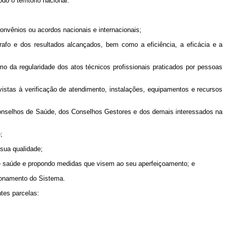
o o território nacional:
convênios ou acordos nacionais e internacionais;
rafo e dos resultados alcançados, bem como a eficiência, a eficácia e a
omo da regularidade dos atos técnicos profissionais praticados por pessoas
istas à verificação de atendimento, instalações, equipamentos e recursos
os Conselhos de Saúde, dos Conselhos Gestores e dos demais interessados na
;
 sua qualidade;
 de saúde e propondo medidas que visem ao seu aperfeiçoamento; e
cionamento do Sistema.
tes parcelas: