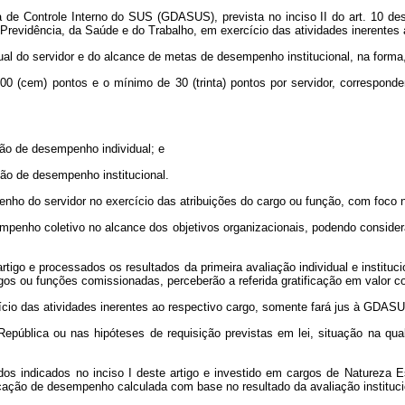
a de Controle Interno do SUS (GDASUS), prevista no inciso II do art. 10 de
 Previdência, da Saúde e do Trabalho, em exercício das atividades inerentes 
l do servidor e do alcance de metas de desempenho institucional, na forma,
(cem) pontos e o mínimo de 30 (trinta) pontos por servidor, corresponde
ação de desempenho individual; e
ação de desempenho institucional.
enho do servidor no exercício das atribuições do cargo ou função, com foco na
empenho coletivo no alcance dos objetivos organizacionais, podendo considerar
rtigo e processados os resultados da primeira avaliação individual e instituci
s ou funções comissionadas, perceberão a referida gratificação em valor cor
ício das atividades inerentes ao respectivo cargo, somente fará jus à GDASU
 República ou nas hipóteses de requisição previstas em lei, situação na q
s dos indicados no inciso I deste artigo e investido em cargos de Naturez
ficação de desempenho calculada com base no resultado da avaliação instituci