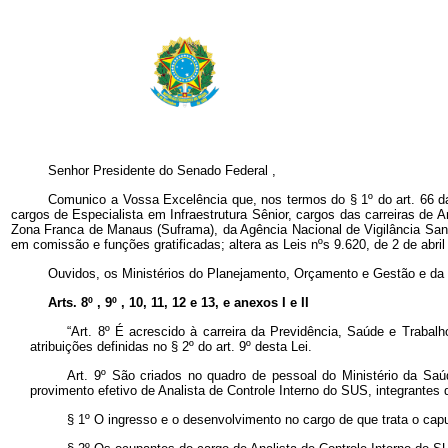
Senhor Presidente do Senado Federal
,
Comunico a Vossa Excelência que, nos termos do § 1º do art. 66 da 
cargos de Especialista em Infraestrutura Sênior, cargos das carreiras de 
Zona Franca de Manaus (Suframa), da Agência Nacional de Vigilância Sani
em comissão e funções gratificadas; altera as Leis nºs 9.620, de 2 de abri
Ouvidos, os Ministérios do Planejamento, Orçamento e Gestão e da 
Arts. 8º , 9º , 10, 11, 12 e 13, e anexos I e II
“Art. 8º É acrescido à carreira da Previdência, Saúde e Trabal
atribuições definidas no § 2º do art. 9º desta Lei.
Art. 9º São criados no quadro de pessoal do Ministério da Sa
provimento efetivo de Analista de Controle Interno do SUS, integrantes d
§ 1º O ingresso e o desenvolvimento no cargo de que trata o
cap