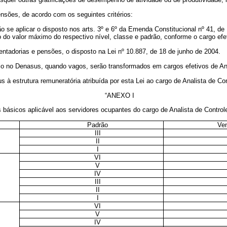
nsões, de acordo com os seguintes critérios:
o se aplicar o disposto nos arts. 3º e 6º da Emenda Constitucional nº 41, de
do valor máximo do respectivo nível, classe e padrão, conforme o cargo efet
sentadorias e pensões, o disposto na Lei nº 10.887, de 18 de junho de 2004.
cio no Denasus, quando vagos, serão transformados em cargos efetivos de Ana
s à estrutura remuneratória atribuída por esta Lei ao cargo de Analista de Co
“ANEXO I
básicos aplicável aos servidores ocupantes do cargo de Analista de Control
Padrão
Ve
III
II
I
VI
V
IV
III
II
I
VI
V
IV