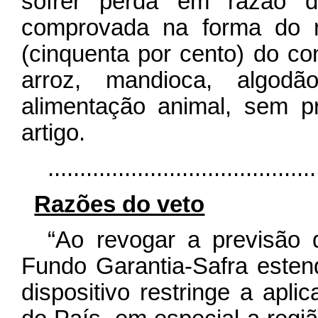
sofrer perda em razão d
comprovada na forma do 
(cinquenta por cento) do con
arroz, mandioca, algod
alimentação animal, sem p
artigo.
........................................
Razões do veto
“Ao revogar a previsão q
Fundo Garantia-Safra estend
dispositivo restringe a apl