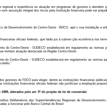
dade regional e experiência na atuação em programas de governo e atendem p
m assunção integral dos riscos pela instituição financeira pode ser prejudic
nco de Desenvolvimento do Centro-Oeste - BDCO, apó
s sua instalação e e
anceiras oficiais federais, que farão jus à subven ção econômica nos termo
mento do Centro-Oeste - SUDECO estabelecerá
em regulamento as normas p
, que tenham atuação destacada na Região Centro-Oeste.
ento do Centro-Oeste - SUDECO estabelecerá em regulamento as normas pa
crédito.”
 dos gestores do FDCO para eleger, dentre as instituições financeiras públic
instituições financeiras oficiais federais não justificam a ampliação propost
de 1989, alterados pelo art. 5º do projeto de lei de conversão
selhos Deliberativos das Superintendências Regionais de Desenvolvimento 
adas a funcionar pelo Banco Central do Brasil.