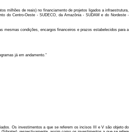
s milhões de reais) no financiamento de projetos ligados a infraestrutura,
vimento do Centro-Oeste - SUDECO, da Amazônia - SUDAM e do Nordeste -
nas mesmas condições, encargos financeiros e prazos estabelecidos para a
programas já em andamento.”
iados. Os investimentos a que se referem os incisos III e V são objeto do
 (Sibrater), respectivamente,
assim como os investimentos a que se refere