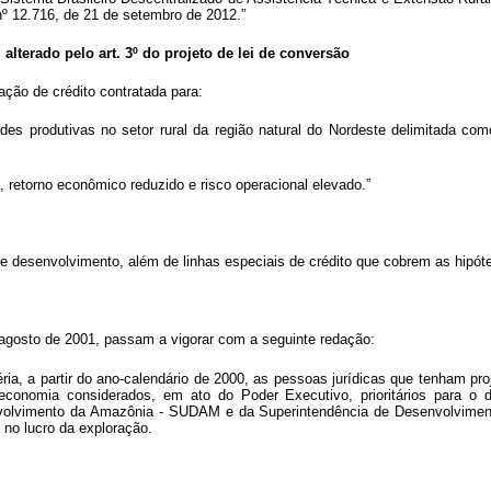
nº 12.716, de 21 de setembro de 2012.”
, alterado pelo art. 3º do projeto de lei de conversão
ção de crédito contratada para:
dades produtivas no setor rural da região natural do Nordeste delimitada co
, retorno econômico reduzido e risco operacional elevado.”
 desenvolvimento, além de linhas especiais de crédito que cobrem as hipótes
 agosto de 2001, passam a vigorar com a seguinte redação:
ria, a partir do ano-calendário de 2000, as pessoas jurídicas que tenham pr
conomia considerados, em ato do Poder Executivo, prioritários para o 
olvimento da Amazônia - SUDAM e da Superintendência de Desenvolvimento
 no lucro da exploração.