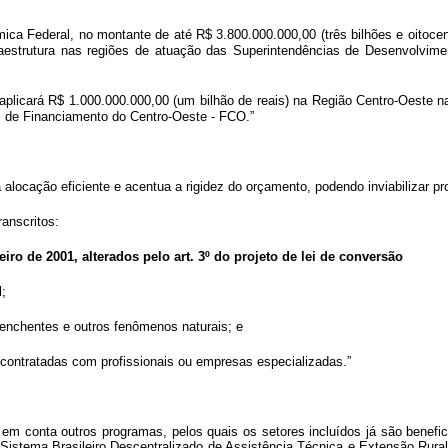
a Federal, no montante de até R$ 3.800.000.000,00 (três bilhões e oitocento
fraestrutura nas regiões de atuação das Superintendências de Desenvol
 aplicará R$ 1.000.000.000,00 (um bilhão de reais) na Região Centro-Oeste 
l de Financiamento do Centro-Oeste - FCO.”
a alocação eficiente e acentua a rigidez do orçamento, podendo inviabilizar 
ranscritos:
aneiro de 2001, alterados pelo art. 3º do projeto de lei de conversão
l;
 enchentes e outros fenômenos naturais; e
, contratadas com profissionais ou empresas especializadas.”
 em conta outros programas, pelos quais os setores incluídos já são benefic
Sistema Brasileiro Descentralizado de Assistência Técnica e Extensão Rural