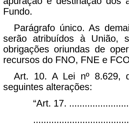
apuração e destinação dos at
Fundo.
Parágrafo único. As dema
serão atribuídos à União,
obrigações oriundas de ope
recursos do FNO, FNE e FCO 
Art. 10. A Lei nº 8.629,
seguintes alterações:
“Art. 17. .........................
.....................................