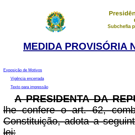
Presidên
Subchefia p
MEDIDA PROVISÓRIA N
Exposição de Motivos
Vigência encerrada
Texto para impressão
A
PRESIDENTA DA REP
lhe confere o art. 62, com
Constituição, adota a seguin
lei: