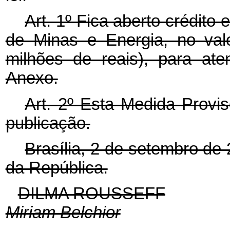
Art. 1º Fica aberto crédito 
de Minas e Energia, no val
milhões de reais), para at
Anexo.
Art. 2º Esta Medida Provis
publicação.
Brasília, 2 de setembro de
da República.
DILMA ROUSSEFF
Miriam Belchior