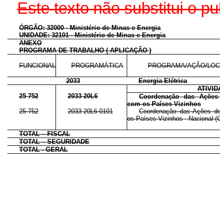
Este texto não substitui o 
ÓRGÃO: 32000 - Ministério de Minas e Energia
UNIDADE: 32101 - Ministério de Minas e Energia
ANEXO
PROGRAMA DE TRABALHO ( APLICAÇÃO )
FUNCIONAL
PROGRAMÁTICA
PROGRAMA/AÇÃO/LOC
2033
Energia Elétrica
ATIVI
25 752
2033 20L6
Coordenação das Ações 
com os Países Vizinhos
25 752
2033 20L6 0101
Coordenação das Ações de 
os Países Vizinhos - Nacional (C
TOTAL – FISCAL
TOTAL – SEGURIDADE
TOTAL - GERAL