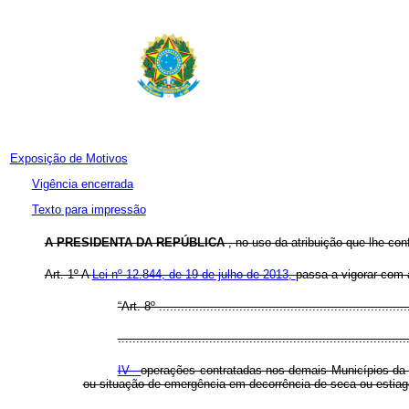
Exposição de Motivos
Vigência encerrada
Texto para impressão
A PRESIDENTA DA REPÚBLICA
, no uso da atribuição que lhe con
Art. 1º A
Lei nº 12.844, de 19 de julho de 2013,
passa a vigorar com 
“Art. 8º ....................................................................
...............................................................................
IV -
operações contratadas nos demais Municípios da á
ou situação de emergência em decorrência de seca ou estiag