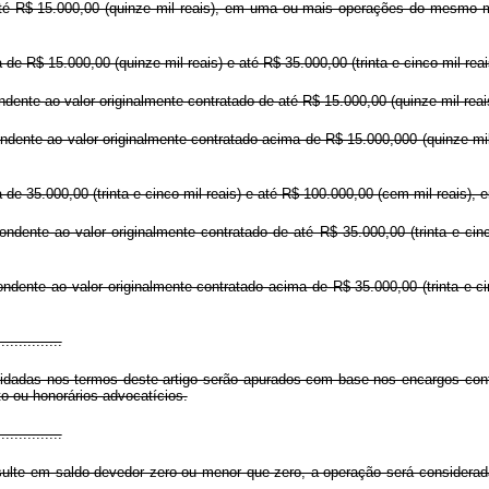
até R$ 15.000,00 (quinze mil reais), em uma ou mais operações do mesmo mu
 de R$ 15.000,00 (quinze mil reais) e até R$ 35.000,00 (trinta e cinco mil 
dente ao valor originalmente contratado de até R$ 15.000,00 (quinze mil reais)
ndente ao valor originalmente contratado acima de R$ 15.000,000 (quinze mil r
 de 35.000,00 (trinta e cinco mil reais) e até R$ 100.000,00 (cem mil reais
ndente ao valor originalmente contratado de até R$ 35.000,00 (trinta e cinco
ondente ao valor originalmente contratado acima de R$ 35.000,00 (trinta e ci
...............
idadas nos termos deste artigo serão apurados com base nos encargos con
o ou honorários advocatícios.
...............
resulte em saldo devedor zero ou menor que zero, a operação será considera