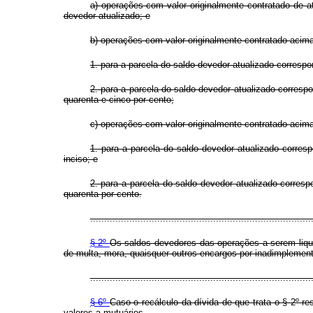
a) operações com valor originalmente contratado de 
devedor atualizado; e
b) operações com valor originalmente contratado acima
1. para a parcela do saldo devedor atualizado correspon
2. para a parcela do saldo devedor atualizado correspo
quarenta e cinco por cento;
c) operações com valor originalmente contratado acima
1. para a parcela do saldo devedor atualizado correspo
inciso; e
2. para a parcela do saldo devedor atualizado corresp
quarenta por cento.
...............................................................................
§ 2º
Os saldos devedores das operações a serem liqu
de multa, mora, quaisquer outros encargos por inadimplement
...............................................................................
§ 6º
Caso o recálculo da dívida de que trata o § 2º 
valores a mutuários.