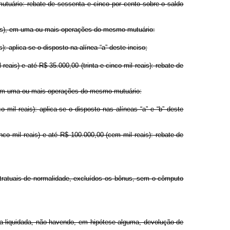
tuário: rebate de sessenta e cinco por cento sobre o saldo
reais), em uma ou mais operações do mesmo mutuário:
: aplica-se o disposto na alínea “a” deste inciso;
eais) e até R$ 35.000,00 (trinta e cinco mil reais): rebate de
), em uma ou mais operações do mesmo mutuário:
 mil reais): aplica-se o disposto nas alíneas “a” e “b” deste
nco mil reais) e até R$ 100.000,00 (cem mil reais): rebate de
tratuais de normalidade, excluídos os bônus, sem o cômputo
da liquidada, não havendo, em hipótese alguma, devolução de