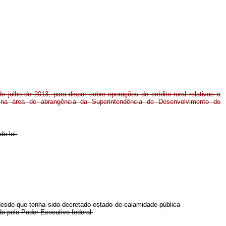
de julho de 2013, para dispor sobre operações de crédito rural relativas a
 na área de abrangência da Superintendência de Desenvolvimento do
de lei:
esde que tenha sido decretado estado de calamidade pública
o pelo Poder Executivo federal: