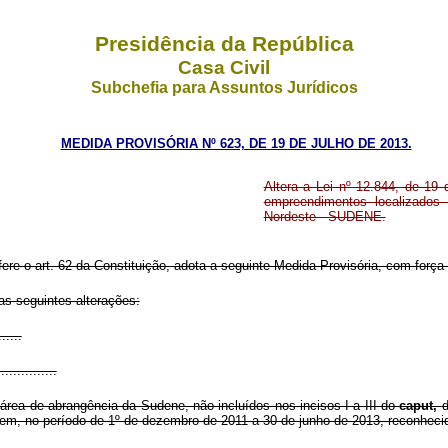
Presidência da República
Casa Civil
Subchefia para Assuntos Jurídicos
MEDIDA PROVISÓRIA Nº 623, DE 19 DE JULHO DE 2013.
Altera a Lei nº 12.844, de 19 
empreendimentos localizados
Nordeste - SUDENE.
fere o art. 62 da Constituição, adota a seguinte Medida Provisória, com força 
as seguintes alterações:
......
...............
rea de abrangência da Sudene, não incluídos nos incisos I a III do
caput,
d
em, no período de 1º de dezembro de 2011 a 30 de junho de 2013, reconhecid