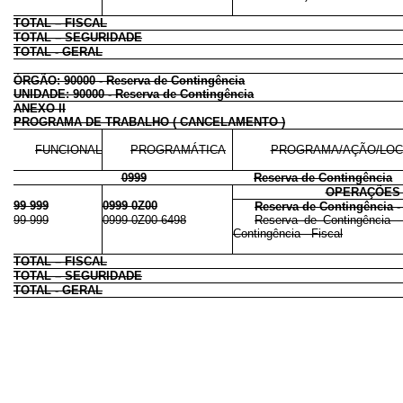
TOTAL – FISCAL
TOTAL – SEGURIDADE
TOTAL - GERAL
ÓRGÃO: 90000 - Reserva de Contingência
UNIDADE: 90000 - Reserva de Contingência
ANEXO II
PROGRAMA DE TRABALHO ( CANCELAMENTO )
FUNCIONAL
PROGRAMÁTICA
PROGRAMA/AÇÃO/LOC
0999
Reserva de Contingência
OPERAÇÕES 
99 999
0999 0Z00
Reserva de Contingência -
99 999
0999 0Z00 6498
Reserva de Contingência -
Contingência - Fiscal
TOTAL – FISCAL
TOTAL – SEGURIDADE
TOTAL - GERAL