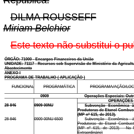
DILMA ROUSSEFF
Miriam Belchior
Este texto não substitui o 
ÓRGÃO: 71000 - Encargos Financeiros da União
UNIDADE: 71117 - Recursos sob Supervisão do Ministério da Agricultu
Abastecimento
ANEXO I
PROGRAMA DE TRABALHO ( APLICAÇÃO )
FUNCIONAL
PROGRAMÁTICA
PROGRAMA/AÇÃO/LOC
0909
Operações Especiais: Out
OPERAÇÕES 
28 846
0909 00NU
Subvenção Econômica às
Produtoras de Etanol Combust
(MP nº 615, de 2013).
28 846
0909 00NU 6500
Subvenção Econômica às
Produtoras de Etanol Combust
(MP nº 615, de 2013). - Na R
Extraordinário)