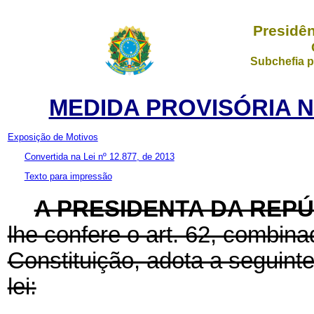
Presidên
Subchefia p
MEDIDA PROVISÓRIA Nº 
Exposição de Motivos
Convertida na Lei nº 12.877, de 2013
Texto para impressão
A PRESIDENTA DA REP
lhe confere o art. 62, combina
Constituição, adota a seguint
lei: