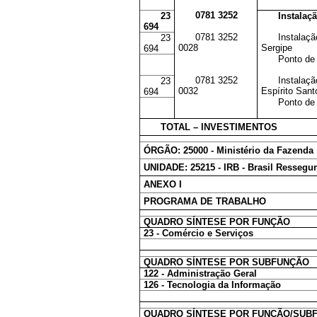
0781 3252
23
Instalaç
694
0781 3252
Instalaç
23
0028
Sergipe
694
Ponto de 
0781 3252
Instalaç
23
0032
Espírito Sant
694
Ponto de 
TOTAL – INVESTIMENTOS
ÓRGÃO: 25000 - Ministério da Fazenda
UNIDADE: 25215 - IRB - Brasil Ressegur
ANEXO I
PROGRAMA DE TRABALHO
QUADRO SÍNTESE POR FUNÇÃO
23 - Comércio e Serviços
QUADRO SÍNTESE POR SUBFUNÇÃO
122 - Administração Geral
126 - Tecnologia da Informação
QUADRO SÍNTESE POR FUNÇÃO/SUB