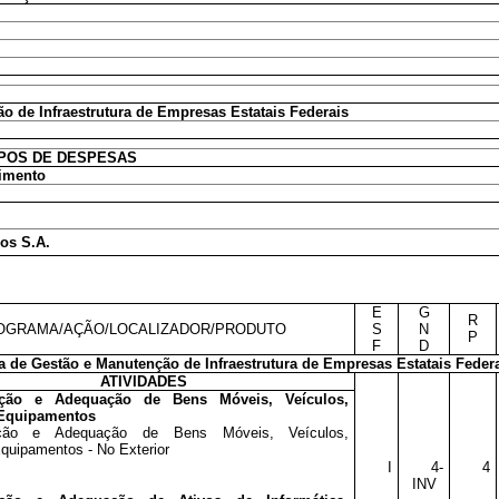
o de Infraestrutura de Empresas Estatais Federais
POS DE DESPESAS
timento
os S.A.
E
G
R
OGRAMA/AÇÃO/LOCALIZADOR/PRODUTO
S
N
P
F
D
 de Gestão e Manutenção de Infraestrutura de Empresas Estatais Feder
ATIVIDADES
ção e Adequação de Bens Móveis, Veículos,
Equipamentos
ção e Adequação de Bens Móveis, Veículos,
quipamentos - No Exterior
I
4-
4
INV