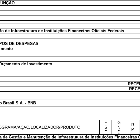
FUNÇÃO
 de Infraestrutura de Instituições Financeiras Oficiais Federais
POS DE DESPESAS
timento
 Orçamento de Investimento
RECE
RECE
 Brasil S.A. - BNB
E
G
R
OGRAMA/AÇÃO/LOCALIZADOR/PRODUTO
S
N
P
F
D
 de Gestão e Manutenção de Infraestrutura de Instituições Financeiras O