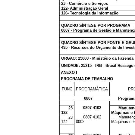
23 - Comércio e Serviços
122- Administração Geral
126- Tecnologia da Informação
QUADRO SÍNTESE POR PROGRAMA
0807 - Programa de Gestão e Manutençã
QUADRO SÍNTESE POR FONTE E GRU
495 - Recursos do Orçamento de Inves
ÓRGÃO: 25000 - Ministério da Fazenda
UNIDADE: 25215 - IRB - Brasil Ressegur
ANEXO I
PROGRAMA DE TRABALHO
FUNC
PROGRAMÁTICA
PR
0807
Programa
0807 4102
23
Manuten
122
Máquinas e 
0807 4102
Manuten
23
0002
Máquinas e E
122