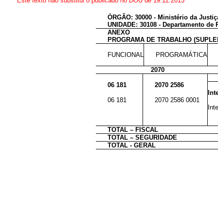
Este texto não substitui o publicado no DOU de 19.12.2013
ÓRGÃO: 30000 - Ministério da Justiç
UNIDADE: 30108 - Departamento de P
ANEXO
PROGRAMA DE TRABALHO (SUPLE
FUNCIONAL
PROGRAMÁTICA
2070
06 181
2070 2586
Int
06 181
2070 2586 0001
Int
TOTAL – FISCAL
TOTAL – SEGURIDADE
TOTAL - GERAL