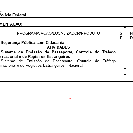
a
olícia Federal
MENTAÇÃO)
E
PROGRAMA/AÇÃO/LOCALIZADOR/PRODUTO
S
N
F
D
Segurança Pública com Cidadania
ATIVIDADES
Sistema de Emissão de Passaporte, Controle do Tráfego
ernacional e de Registros Estrangeiros
Sistema de Emissão de Passaporte, Controle do Tráfego
ernacional e de Registros Estrangeiros - Nacional
F
F
*