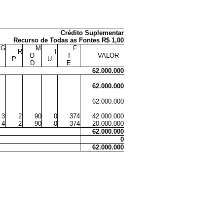
Crédito Suplementar
Recurso de Todas as Fontes R$ 1,00
G
M
F
R
I
O
T
VALOR
P
U
D
E
62.000.000
62.000.000
62.000.000
3
2
90
0
374
42.000.000
4
2
90
0
374
20.000.000
62.000.000
0
62.000.000