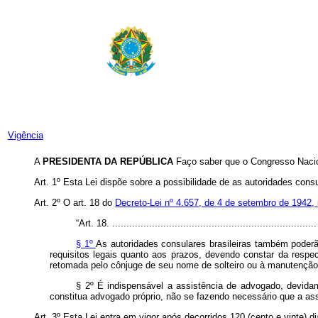
Vigência
A
PRESIDENTA DA REPÚBLICA
Faço saber que o Congresso Nacio
Art. 1º Esta Lei dispõe sobre a possibilidade de as autoridades cons
Art. 2º O art. 18 do
Decreto-Lei nº 4.657, de 4 de setembro de 1942,
“Art. 18. ........................................................................
§ 1º
As autoridades consulares brasileiras também poderã
requisitos legais quanto aos prazos, devendo constar da respec
retomada pelo cônjuge de seu nome de solteiro ou à manutençã
§ 2º É indispensável a assistência de advogado, devid
constitua advogado próprio, não se fazendo necessário que a ass
Art. 3º Esta Lei entra em vigor após decorridos 120 (cento e vinte) di