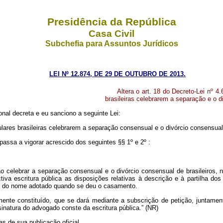
Presidência da República
Casa Civil
Subchefia para Assuntos Jurídicos
LEI Nº 12.874, DE 29 DE OUTUBRO DE 2013.
Altera o art. 18 do Decreto-Lei nº 4
brasileiras celebrarem a separação e o di
nal decreta e eu sanciono a seguinte Lei:
ulares brasileiras celebrarem a separação consensual e o divórcio consensual 
passa a vigorar acrescido dos seguintes §§ 1º e 2º :
o celebrar a separação consensual e o divórcio consensual de brasileiros,
tiva escritura pública as disposições relativas à descrição e à partilha d
o do nome adotado quando se deu o casamento.
amente constituído, que se dará mediante a subscrição de petição, juntam
inatura do advogado conste da escritura pública.” (NR)
as de sua publicação oficial.