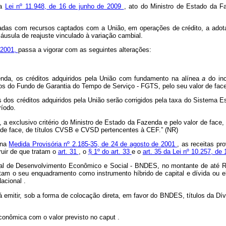
na
Lei nº 11.948, de 16 de junho de 2009
, ato do Ministro de Estado da 
adas com recursos captados com a União, em operações de crédito, a adotar
láusula de reajuste vinculado à variação cambial.
 2001,
passa a vigorar com as seguintes alterações:
zenda, os créditos adquiridos pela União com fundamento na alínea
a
do in
os do Fundo de Garantia do Tempo de Serviço - FGTS, pelo seu valor de face
res dos créditos adquiridos pela União serão corrigidos pela taxa do Sistema
ríodo.
 a exclusivo critério do Ministro de Estado da Fazenda e pelo valor de face, 
 de face, de títulos CVSB e CVSD pertencentes à CEF.” (NR)
 na
Medida Provisória nº 2.185-35, de 24 de agosto de 2001
, as receitas pr
ruir de que tratam o
art. 31
, o
§ 1º do art. 33
e o
art. 35 da Lei nº 10.257, de
nal de Desenvolvimento Econômico e Social - BNDES, no montante de até R$ 
tam o seu enquadramento como instrumento híbrido de capital e dívida ou el
Nacional
.
á emitir, sob a forma de colocação direta, em favor do BNDES, títulos da Dívi
econômica com o valor previsto no
caput
.