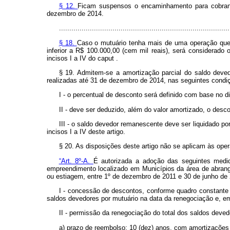
§ 12.
Ficam suspensos o encaminhamento para cobrança 
dezembro de 2014.
...................................................................................
§ 18.
Caso o mutuário tenha mais de uma operação que s
inferior a R$ 100.000,00 (cem mil reais), será considerad
incisos I a IV do
caput
.
§ 19. Admitem-se a amortização parcial do saldo deve
realizadas até 31 de dezembro de 2014, nas seguintes condi
I - o percentual de desconto será definido com base no d
II - deve ser deduzido, além do valor amortizado, o desco
III - o saldo devedor remanescente deve ser liquidado p
incisos I a IV deste artigo.
§ 20. As disposições deste artigo não se aplicam às oper
“Art. 8º-A.
É autorizada a adoção das seguintes medida
empreendimento localizado em Municípios da área de abran
ou estiagem, entre 1º de dezembro de 2011 e 30 de junho de 
I - concessão de descontos, conforme quadro constante d
saldos devedores por mutuário na data da renegociação e, em 
II - permissão da renegociação do total dos saldos dev
a) prazo de reembolso: 10 (dez) anos, com amortizações 