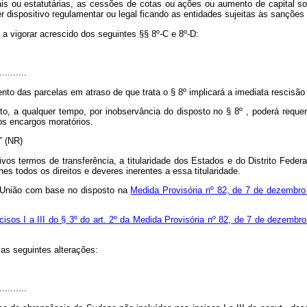
uais ou estatutárias, as cessões de cotas ou ações ou aumento de capital s
r dispositivo regulamentar ou legal ficando as entidades sujeitas às sanções
 a vigorar acrescido dos seguintes §§ 8º-C e 8º-D:
..........
to das parcelas em atraso de que trata o § 8º implicará a imediata rescisão
to, a qualquer tempo, por inobservância do disposto no § 8º , poderá reque
os encargos moratórios.
..” (NR)
tivos termos de transferência, a titularidade dos Estados e do Distrito Feder
es todos os direitos e deveres inerentes a essa titularidade.
a União com base no disposto na
Medida Provisória nº 82, de 7 de dezembr
ncisos I a III do § 3º do art. 2º da Medida Provisória nº 82, de 7 de dezembr
as seguintes alterações:
..........