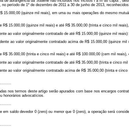
a de abrangência da Sudene não incluídos nos incisos I a III do
caput
, des
 no período de 1º de dezembro de 2011 a 30 de junho de 2013, reconhecidos 
R$ 15.000,00 (quinze mil reais), em uma ou mais operações do mesmo mutuári
e R$ 15.000,00 (quinze mil reais) e até R$ 35.000,00 (trinta e cinco mil re
nte ao valor originalmente contratado de até R$ 15.000,00 (quinze mil reais):
ente ao valor originalmente contratado acima de R$ 15.000,00 (quinze mil re
e R$ 35.000,00 (trinta e cinco mil reais) e até R$ 100.000,00 (cem mil reai
nte ao valor originalmente contratado de até R$ 35.000,00 (trinta e cinco mil 
ente ao valor originalmente contratado acima de R$ 35.000,00 (trinta e cinco 
..........
adas nos termos deste artigo serão apurados com base nos encargos contra
u honorários advocatícios.
..........
ulte em saldo devedor 0 (zero) ou menor que 0 (zero), a operação será consi
..........