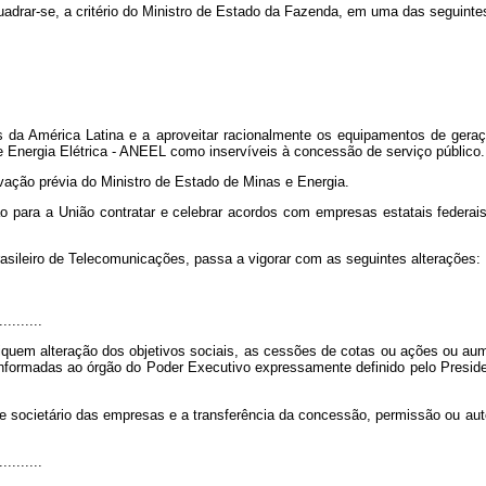
adrar-se, a critério do Ministro de Estado da Fazenda, em uma das seguintes
da América Latina e a aproveitar racionalmente os equipamentos de geração 
e Energia Elétrica - ANEEL como inservíveis à concessão de serviço público.
ação prévia do Ministro de Estado de Minas e Energia.
ão para a União contratar e celebrar acordos com empresas estatais federais
rasileiro de Telecomunicações, passa a vigorar com as seguintes alterações:
..........
liquem alteração dos objetivos sociais, as cessões de cotas ou ações ou aum
 informadas ao órgão do Poder Executivo expressamente definido pelo Preside
role societário das empresas e a transferência da concessão, permissão ou a
..........