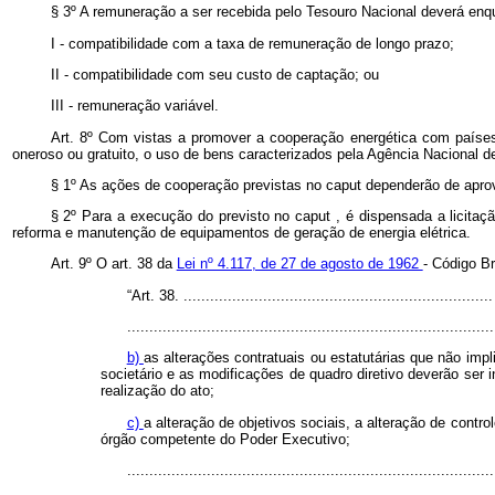
§ 3º A remuneração a ser recebida pelo Tesouro Nacional deverá enqu
I - compatibilidade com a taxa de remuneração de longo prazo;
II - compatibilidade com seu custo de captação; ou
III - remuneração variável.
Art. 8º Com vistas a promover a cooperação energética com países 
oneroso ou gratuito, o uso de bens caracterizados pela Agência Nacional d
§ 1º As ações de cooperação previstas no
caput
dependerão de aprov
§ 2º Para a execução do previsto no
caput
, é dispensada a licitaç
reforma e manutenção de equipamentos de geração de energia elétrica.
Art. 9º O art. 38 da
Lei nº 4.117, de 27 de agosto de 1962
- Código B
“Art. 38. ......................................................................
...................................................................................
b)
as alterações contratuais ou estatutárias que não imp
societário e as modificações de quadro diretivo deverão ser
realização do ato;
c)
a alteração de objetivos sociais, a alteração de cont
órgão competente do Poder Executivo;
...................................................................................