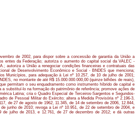
novembro de 2002, para dispor sobre a concessão de garantia da União a
los entes da Federação; autoriza o aumento do capital social da VALEC -
.; autoriza a União a renegociar condições financeiras e contratuais das
cional de Desenvolvimento Econômico e Social - BNDES que menciona;
l dos Municípios, para adequação à Lei nº 10.257, de 10 de julho de 2001;
BNDES, no montante de até R$ 15.000.000.000,00 (quinze bilhões de reais),
 que permitam o seu enquadramento como instrumento híbrido de capital e
a a substituí-lo na formação do patrimônio de referência; promove ações de
érica Latina; cria o Quadro Especial de Terceiros-Sargentos e Segundos-
dro de Pessoal Militar do Exército; altera a Medida Provisória nº 2.196-3,
117, de 27 de agosto de 1962, 11.345, de 14 de setembro de 2006, 12.844,
1 de junho de 2010; revoga a Lei nº 10.951, de 22 de setembro de 2004, e
19 de julho de 2013, e 12.761, de 27 de dezembro de 2012; e dá outras