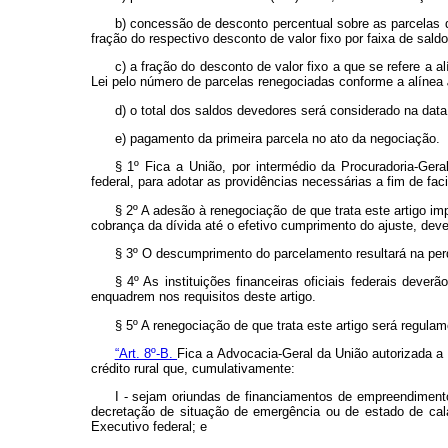
b) concessão de desconto percentual sobre as parcelas 
fração do respectivo desconto de valor fixo por faixa de sald
c) a fração do desconto de valor fixo a que se refere a a
Lei pelo número de parcelas renegociadas conforme a alínea
d) o total dos saldos devedores será considerado na dat
e) pagamento da primeira parcela no ato da negociação.
§ 1º Fica a União, por intermédio da Procuradoria-Geral
federal, para adotar as providências necessárias a fim de fac
§ 2º A adesão à renegociação de que trata este artigo 
cobrança da dívida até o efetivo cumprimento do ajuste, de
§ 3º O descumprimento do parcelamento resultará na perda 
§ 4º As instituições financeiras oficiais federais de
enquadrem nos requisitos deste artigo.
§ 5º A renegociação de que trata este artigo será regula
“Art. 8º-B.
Fica a Advocacia-Geral da União autorizada a 
crédito rural que, cumulativamente:
I - sejam oriundas de financiamentos de empreendimen
decretação de situação de emergência ou de estado de cal
Executivo federal; e