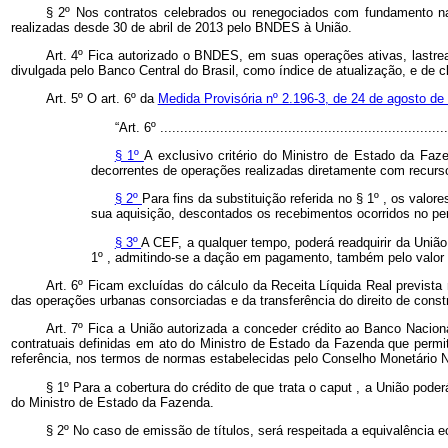
§ 2º Nos contratos celebrados ou renegociados com fundamento 
realizadas desde 30 de abril de 2013 pelo BNDES à União.
Art. 4º Fica autorizado o BNDES, em suas operações ativas, lastre
divulgada pelo Banco Central do Brasil, como índice de atualização, e de c
Art. 5º O art. 6º da
Medida Provisória nº 2.196-3, de 24 de agosto de
“Art. 6º ........................................................................
§ 1º
A exclusivo critério do Ministro de Estado da Fa
decorrentes de operações realizadas diretamente com recurs
§ 2º
Para fins da substituição referida no § 1º , os valo
sua aquisição, descontados os recebimentos ocorridos no pe
§ 3º
A CEF, a qualquer tempo, poderá readquirir da União,
1º , admitindo-se a dação em pagamento, também pelo valor
Art. 6º Ficam excluídas do cálculo da Receita Líquida Real prevista
das operações urbanas consorciadas e da transferência do direito de const
Art. 7º Fica a União autorizada a conceder crédito ao Banco Nacio
contratuais definidas em ato do Ministro de Estado da Fazenda que permi
referência, nos termos de normas estabelecidas pelo Conselho Monetário 
§ 1º Para a cobertura do crédito de que trata o
caput
, a União poder
do Ministro de Estado da Fazenda.
§ 2º No caso de emissão de títulos, será respeitada a equivalência 