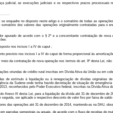
judicial, as execuções judiciais e os respectivos prazos processuais re
..........
e enquadre no disposto neste artigo e o somatório de todas as operações, 
o o somatório dos valores das operações originalmente contratadas para o 
dor apurado de acordo com o § 2º e a concomitante contratação de nova 
ções:
isposto nos incisos I a IV do
caput
;
nto previsto nos incisos I a IV do
caput
de forma proporcional às amortizaçõ
or meio da contratação de nova operação nos termos do art. 9º desta Lei, não
ações oriundas de crédito rural inscritas em Dívida Ativa da União ou em cobr
s de estímulo à liquidação ou à renegociação de dívidas originárias de 
gência da Sudene onde tenha havido decretação de situação de emergência 
2013, reconhecidos pelo Poder Executivo federal, inscritas na Dívida Ativa 
o Anexo III desta Lei, para a liquidação da dívida até 31 de dezembro de 2
seguida, ser aplicado o respectivo desconto de valor fixo por faixa de saldo
edores das operações até 31 de dezembro de 2014, mantendo-as na DAU, obs
em parcelas semestrais ou anuais, de acordo com o fluxo de receitas do mut