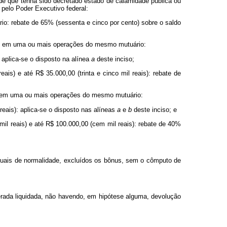
de que tenha sido decretado estado de calamidade pública ou
pelo Poder Executivo federal:
o: rebate de 65% (sessenta e cinco por cento) sobre o saldo
ais), em uma ou mais operações do mesmo mutuário:
 aplica-se o disposto na alínea
a
deste inciso;
ais) e até R$ 35.000,00 (trinta e cinco mil reais): rebate de
s), em uma ou mais operações do mesmo mutuário:
reais): aplica-se o disposto nas alíneas
a
e
b
deste inciso; e
mil reais) e até R$ 100.000,00 (cem mil reais): rebate de 40%
tuais de normalidade, excluídos os bônus, sem o cômputo de
derada liquidada, não havendo, em hipótese alguma, devolução