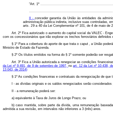
“Art. 1º ........................................................................
...................................................................................
II -
conceder garantia da União às entidades da administ
administração pública indireta, inclusive suas controladas, e
arts. 29 a 40 da
Lei Complementar nº 101, de 4 de maio de 2
Art. 2º Fica autorizado o aumento do capital social da VALEC - Eng
com os concessionários que irão explorar os trechos ferroviários definido
§ 1º Para a cobertura do aporte de que trata o
caput
, a União poderá
Ministro de Estado da Fazenda.
§ 2º Os títulos emitidos na forma do § 1º somente poderão ser resg
Art. 3º Fica a União autorizada a renegociar as condições financ
da Lei nº 9.491, de 9 de setembro de 1997,
no
art. 12 da Lei nº 10.438, d
13.043, de 2014)
§ 1º As condições financeiras e contratuais da renegociação de que 
I - as dívidas originais e os saldos renegociados serão considerados 
II - a remuneração poderá ser:
a) equivalente à Taxa de Juros de Longo Prazo; ou
b) caso mantida, sobre parte da dívida, uma remuneração baseada
admitida a sua revisão, em intervalos não inferiores a 3 (três) anos.