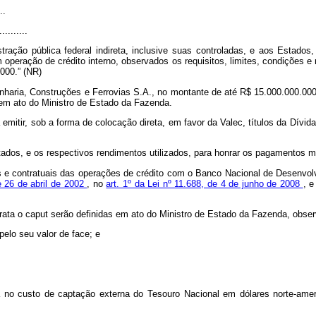
..
..........
ração pública federal indireta, inclusive suas controladas, e aos Estados,
m operação de crédito interno, observados os requisitos, limites, condições
e 
000.” (NR)
enharia, Construções e Ferrovias S.A., no montante de até R$ 15.000.000.00
s em ato do Ministro de Estado da Fazenda.
 emitir, sob a forma de colocação direta, em favor da Valec, títulos da Dívida
atados, e os respectivos rendimentos utilizados, para honrar os pagamentos
eiras e contratuais das operações de crédito com o Banco Nacional de Dese
e 26 de abril de 2002
, no
art. 1º da Lei nº 11.688, de 4 de junho de 2008
, 
trata o
caput
serão definidas em ato do Ministro de Estado da Fazenda, obser
pelo seu valor de face; e
 no custo de captação externa do Tesouro Nacional em dólares norte-amer