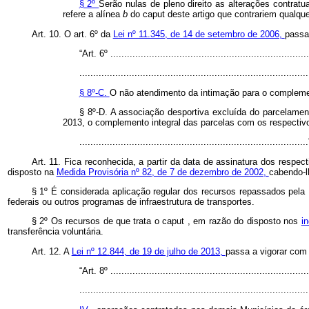
§ 2º
Serão nulas de pleno direito as alterações contrat
refere a alínea
b
do
caput
deste artigo que contrariem qualque
Art. 10. O art. 6º da
Lei nº 11.345, de 14 de setembro de 2006,
passa
“Art. 6º ........................................................................
...................................................................................
§ 8º-C.
O não atendimento da intimação para o complemen
§ 8º-D. A associação desportiva excluída do parcelamen
2013, o complemento integral das parcelas com os respectiv
.................................................................................
Art. 11. Fica reconhecida, a partir da data de assinatura dos respec
disposto na
Medida Provisória nº 82, de 7 de dezembro de 2002,
cabendo-lh
§ 1º É considerada aplicação regular dos recursos repassados pel
federais ou outros programas de infraestrutura de transportes.
§ 2º Os recursos de que trata o
caput
, em razão do disposto nos
i
transferência voluntária.
Art. 12. A
Lei nº 12.844, de 19 de julho de 2013,
passa a vigorar com 
“Art. 8º ........................................................................
...................................................................................