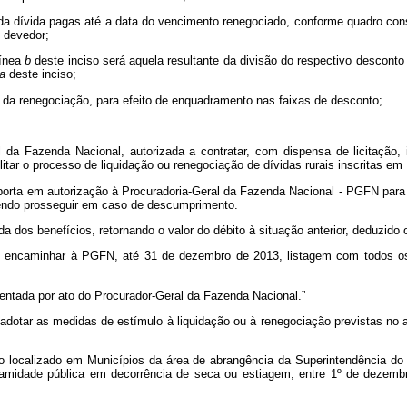
da dívida pagas até a data do vencimento renegociado, conforme quadro con
o devedor;
línea
b
deste inciso será aquela resultante da divisão do respectivo desconto
a
deste inciso;
a da renegociação, para efeito de enquadramento nas faixas de desconto;
 da Fazenda Nacional, autorizada a contratar, com dispensa de licitação, i
ilitar o processo de liquidação ou renegociação de dívidas rurais inscritas e
importa em autorização à Procuradoria-Geral da Fazenda Nacional - PGFN par
vendo prosseguir em caso de descumprimento.
dos benefícios, retornando o valor do débito à situação anterior, deduzido o 
verão encaminhar à PGFN, até 31 de dezembro de 2013, listagem com todos
mentada por ato do Procurador-Geral da Fazenda Nacional.”
adotar as medidas de estímulo à liquidação ou à renegociação previstas no ar
to localizado em Municípios da área de abrangência da Superintendência 
amidade pública em decorrência de seca ou estiagem, entre 1º de dezemb