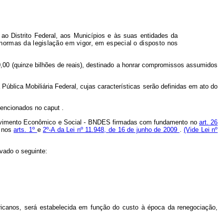
 ao Distrito Federal, aos Municípios e às suas entidades da
normas da legislação em vigor, em especial o disposto nos
0,00 (quinze bilhões de reais), destinado a honrar compromissos assumidos
 Pública Mobiliária Federal, cujas características serão definidas em ato do
 mencionados no
caput
.
nvolvimento Econômico e Social - BNDES firmadas com fundamento no
art. 26
e nos
arts. 1º
e
2º-A da Lei nº 11.948, de 16 de junho de 2009
.
(Vide Lei nº
vado o seguinte:
icanos, será estabelecida em função do custo à época da renegociação,