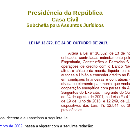
Presidência da República
Casa Civil
Subchefia para Assuntos Jurídicos
LEI Nº 12.872, DE 24 DE OUTUBRO DE 2013.
Altera a Lei nº 10.552, de 13 de 
entidades controladas indiretamente pe
Engenharia, Construções e Ferrovias S.A
operações de crédito com o Banco Na
altera o cálculo da receita líquida rea
autoriza a União a conceder crédito ao 
em condições financeiras e contratuais
dívida ou elemento patrimonial que venh
cooperação energética com países da Am
Sargentos do Exército, integrante do Qua
de 24 de agosto de 2001, as Leis nºs 4.
de 19 de julho de 2013, e 12.249, de 1
dispositivos das Leis nºs 12.844, de 
providências.
al decreta e eu sanciono a seguinte Lei:
embro de 2002,
passa a vigorar com a seguinte redação: