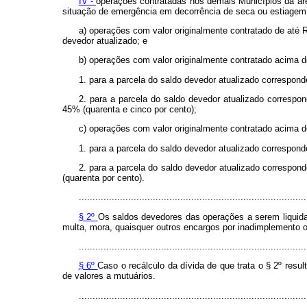
IV -
operações contratadas nos demais Municípios da áre
situação de emergência em decorrência de seca ou estiagem,
a) operações com valor originalmente contratado de até 
devedor atualizado; e
b) operações com valor originalmente contratado acima d
1. para a parcela do saldo devedor atualizado corresponde
2. para a parcela do saldo devedor atualizado correspond
45% (quarenta e cinco por cento);
c) operações com valor originalmente contratado acima d
1. para a parcela do saldo devedor atualizado corresponde
2. para a parcela do saldo devedor atualizado correspond
(quarenta por cento).
...................................................................................
§ 2º
Os saldos devedores das operações a serem liquid
multa, mora, quaisquer outros encargos por inadimplemento o
...................................................................................
§ 6º
Caso o recálculo da dívida de que trata o § 2º res
de valores a mutuários.
...................................................................................