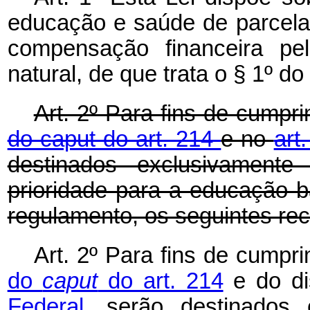
educação e saúde de parcela 
compensação financeira pe
natural, de que trata o § 1º do
Art. 2º Para fins de cumpr
do caput do art. 214
e no
art
destinados exclusivament
prioridade para a educação b
regulamento, os seguintes rec
Art. 2º Para fins de cumpr
do
caput
do art. 214
e do di
Federal
, serão destinados