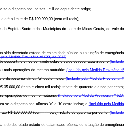
ca-se o disposto nos incisos I e II do
caput
deste artigo;
 e até o limite de R$ 100.000,00 (cem mil reais);
te do Espírito Santo e dos Municípios do norte de Minas Gerais, do Vale do
a sido decretado estado de calamidade pública ou situação de emergência
o pela Medida Provisória nº 623, de 2013)
e sessenta e cinco por cento sobre o saldo devedor atualizado; e
(Incluído
ma ou mais operações do mesmo mutuário:
(Incluído pela Medida Provisória nº
e o disposto na alínea “a” deste inciso;
(Incluído pela Medida Provisória nº
 35.000,00 (trinta e cinco mil reais): rebate de quarenta e cinco por cento;
 mais operações do mesmo mutuário:
(Incluído pela Medida Provisória nº 623,
ica-se o disposto nas alíneas “a” e “b” deste inciso; e
(Incluído pela Medida
e até R$ 100.000,00 (cem mil reais): rebate de quarenta por cento.
(Incluído
ha sido decretado estado de calamidade pública ou situação de emergência