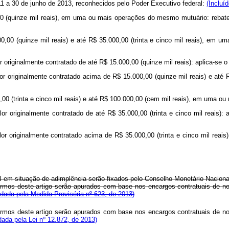
1 a 30 de junho de 2013, reconhecidos pelo Poder Executivo federal:
(Incluí
00 (quinze mil reais), em uma ou mais operações do mesmo mutuário: rebate
0,00 (quinze mil reais) e até R$ 35.000,00 (trinta e cinco mil reais), em
 originalmente contratado de até R$ 15.000,00 (quinze mil reais): aplica-se o
r originalmente contratado acima de R$ 15.000,00 (quinze mil reais) e até R
,00 (trinta e cinco mil reais) e até R$ 100.000,00 (cem mil reais), em uma 
or originalmente contratado de até R$ 35.000,00 (trinta e cinco mil reais):
or originalmente contratado acima de R$ 35.000,00 (trinta e cinco mil reais
ral em situação de adimplência serão fixados pelo Conselho Monetário Nacion
rmos deste artigo serão apurados com base nos encargos contratuais de n
dada pela Medida Provisória nº 623, de 2013)
rmos deste artigo serão apurados com base nos encargos contratuais de n
ada pela Lei nº 12.872, de 2013)