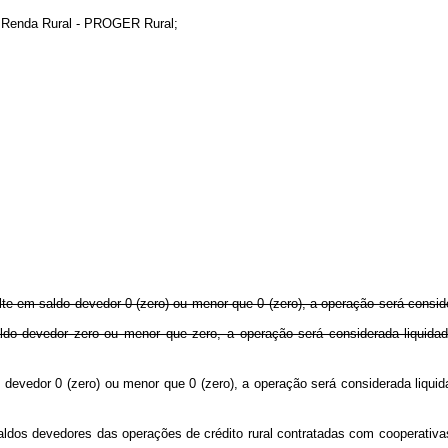
e Renda Rural - PROGER Rural;
sulte em saldo devedor 0 (zero) ou menor que 0 (zero), a operação será cons
aldo devedor zero ou menor que zero, a operação será considerada liquid
do devedor 0 (zero) ou menor que 0 (zero), a operação será considerada liqu
aldos devedores das operações de crédito rural contratadas com cooperativa