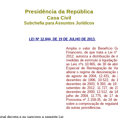
Presidência da República
Casa Civil
Subchefia para Assuntos Jurídicos
LEI Nº 12.844, DE 19 DE JULHO DE 2013.
Amplia o valor do Benefício Ga
Financeiro, de que trata a Lei n
2012; autoriza a distribuição de 
medidas de estímulo à liquidação o
as Leis nºs 10.865, de 30 de abr
Especial de Reintegração de V
alterar o regime de desoneração 
de agosto de 2004, 12.431, de 
dezembro de 1996, 10.522, de 1
dezembro de 2003, 9.393, de 19 
setembro de 2012, 11.727, de 2
dezembro de 2000,
12.512, de 1
julho de 2004, 11.775, de 17 
Provisória nº 2.158-35, de 24 d
sobre a comprovação de regularida
dá outras providências.
nal decreta e eu sanciono a seguinte Lei: