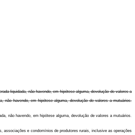
iderada liquidada, não havendo, em hipótese alguma, devolução de valores a
ada, não havendo, em hipótese alguma, devolução de valores a mutuários.
idada, não havendo, em hipótese alguma, devolução de valores a mutuários.
s, associações e condomínios de produtores rurais, inclusive as operações