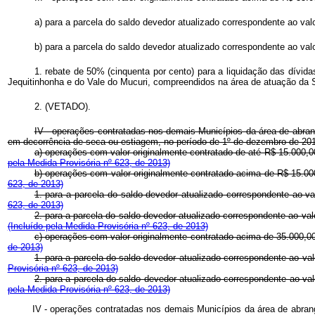
a) para a parcela do saldo devedor atualizado correspondente ao valor
b) para a parcela do saldo devedor atualizado correspondente ao valor
1. rebate de 50% (cinquenta por cento) para a liquidação das dívid
Jequitinhonha e do Vale do Mucuri, compreendidos na área de atuação da
2. (VETADO).
IV - operações contratadas nos demais Municípios da área de abrang
em decorrência de seca ou estiagem, no período de 1º de dezembro de 201
a) operações com valor originalmente contratado de até R$ 15.000,
pela Medida Provisória nº 623, de 2013)
b) operações com valor originalmente contratado acima de R$ 15.000
623, de 2013)
1. para a parcela do saldo devedor atualizado correspondente ao val
623, de 2013)
2. para a parcela do saldo devedor atualizado correspondente ao valo
(Incluído pela Medida Provisória nº 623, de 2013)
c) operações com valor originalmente contratado acima de 35.000,00
de 2013)
1. para a parcela do saldo devedor atualizado correspondente ao valor
Provisória nº 623, de 2013)
2. para a parcela do saldo devedor atualizado correspondente ao val
pela Medida Provisória nº 623, de 2013)
IV - operações contratadas nos demais Municípios da área de abrang