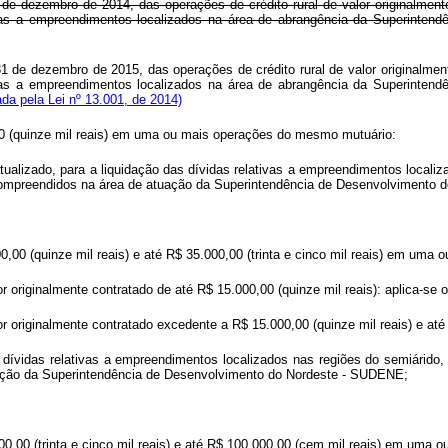
1 de dezembro de 2014, das operações de crédito rural de valor originalmen
vas a empreendimentos localizados na área de abrangência da Superinten
 31 de dezembro de 2015, das operações de crédito rural de valor originalme
vas a empreendimentos localizados na área de abrangência da Superinten
da pela Lei nº 13.001, de 2014)
,00 (quinze mil reais) em uma ou mais operações do mesmo mutuário:
atualizado, para a liquidação das dívidas relativas a empreendimentos locali
, compreendidos na área de atuação da Superintendência de Desenvolvimento
0,00 (quinze mil reais) e até R$ 35.000,00 (trinta e cinco mil reais) em um
r originalmente contratado de até R$ 15.000,00 (quinze mil reais): aplica-se o
 originalmente contratado excedente a R$ 15.000,00 (quinze mil reais) e até o 
s dívidas relativas a empreendimentos localizados nas regiões do semiárido,
uação da Superintendência de Desenvolvimento do Nordeste - SUDENE;
000,00 (trinta e cinco mil reais) e até R$ 100.000,00 (cem mil reais) em uma