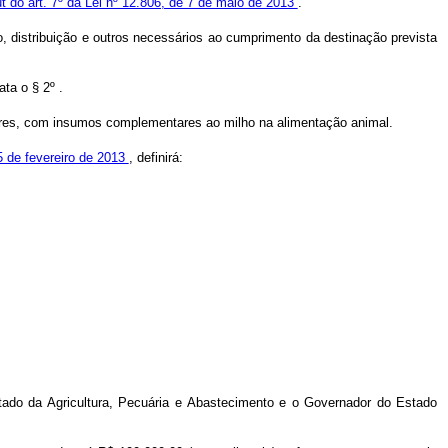
ut do art. 7º da Lei nº 12.806, de 7 de maio de 2013
.
, distribuição e outros necessários ao cumprimento da destinação prevista
ta o § 2º .
dores, com insumos complementares ao milho na alimentação animal.
5 de fevereiro de 2013
, definirá:
tado da Agricultura, Pecuária e Abastecimento e o Governador do Estado