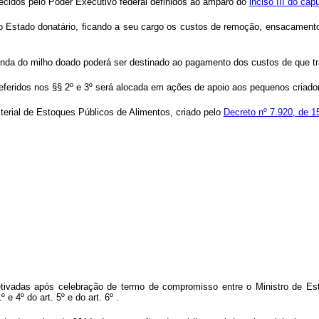
lecidos pelo Poder Executivo federal definidos ao amparo do
inciso III do cap
elo Estado donatário, ficando a seu cargo os custos de remoção, ensacamento
nda do milho doado poderá ser destinado ao pagamento dos custos de que tra
 referidos nos §§ 2º e 3º será alocada em ações de apoio aos pequenos cria
isterial de Estoques Públicos de Alimentos, criado pelo
Decreto nº 7.920, de 1
fetivadas após celebração de termo de compromisso entre o Ministro de Es
 4º do art. 5º e do art. 6º .