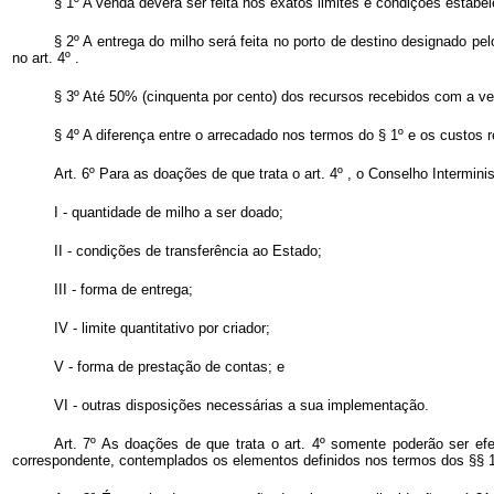
§ 1º A venda deverá ser feita nos exatos limites e condições estabe
§ 2º A entrega do milho será feita no porto de destino designado p
no art. 4º .
§ 3º Até 50% (cinquenta por cento) dos recursos recebidos com a ve
§ 4º A diferença entre o arrecadado nos termos do § 1º e os custos
Art. 6º Para as doações de que trata o art. 4º , o Conselho Intermin
I - quantidade de milho a ser doado;
II - condições de transferência ao Estado;
III - forma de entrega;
IV - limite quantitativo por criador;
V - forma de prestação de contas; e
VI - outras disposições necessárias a sua implementação.
Art. 7º As doações de que trata o art. 4º somente poderão ser e
correspondente, contemplados os elementos definidos nos termos dos §§ 1º e