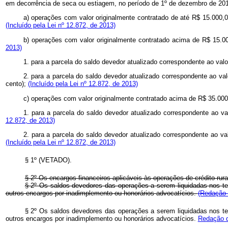
em decorrência de seca ou estiagem, no período de 1º de dezembro de 201
a) operações com valor originalmente contratado de até R$ 15.000,
(Incluído pela Lei nº 12.872, de 2013)
b) operações com valor originalmente contratado acima de R$ 15.00
2013)
1. para a parcela do saldo devedor atualizado correspondente ao valor
2. para a parcela do saldo devedor atualizado correspondente ao valo
cento);
(Incluído pela Lei nº 12.872, de 2013)
c) operações com valor originalmente contratado acima de R$ 35.000
1. para a parcela do saldo devedor atualizado correspondente ao val
12.872, de 2013)
2. para a parcela do saldo devedor atualizado correspondente ao val
(Incluído pela Lei nº 12.872, de 2013)
§ 1º (VETADO).
§ 2º Os encargos financeiros aplicáveis às operações de crédito ru
§ 2º Os saldos devedores das operações a serem liquidadas nos te
outros encargos por inadimplemento ou honorários advocatícios.
(Redação 
§ 2º Os saldos devedores das operações a serem liquidadas nos te
outros encargos por inadimplemento ou honorários advocatícios.
Redação d