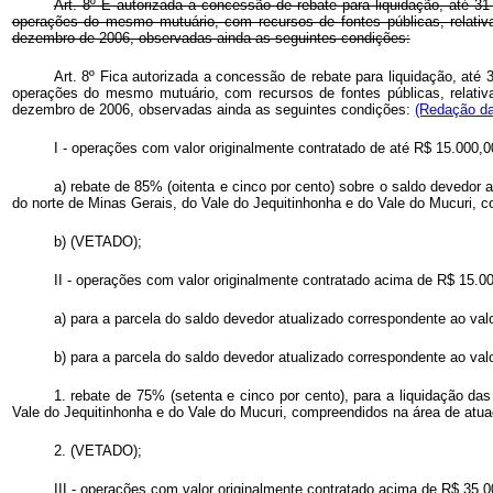
Art. 8º É autorizada a concessão de rebate para liquidação, até 3
operações do mesmo mutuário, com recursos de fontes públicas, relati
dezembro de 2006, observadas ainda as seguintes condições:
Art. 8º Fica autorizada a concessão de rebate para liquidação, até
operações do mesmo mutuário, com recursos de fontes públicas, relati
dezembro de 2006, observadas ainda as seguintes condições:
(Redação da
I - operações com valor originalmente contratado de até R$ 15.000
a) rebate de 85% (oitenta e cinco por cento) sobre o saldo devedor 
do norte de Minas Gerais, do Vale do Jequitinhonha e do Vale do Mucuri
b) (VETADO);
II - operações com valor originalmente contratado acima de R$ 15.00
a) para a parcela do saldo devedor atualizado correspondente ao valo
b) para a parcela do saldo devedor atualizado correspondente ao valor
1. rebate de 75% (setenta e cinco por cento), para a liquidação da
Vale do Jequitinhonha e do Vale do Mucuri, compreendidos na área de at
2. (VETADO);
III - operações com valor originalmente contratado acima de R$ 35.