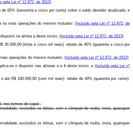
do pela Lei nº 12.872, de 2013)
 de 65% (sessenta e cinco por cento) sobre o saldo devedor atualizado; e
 uma ou mais operações do mesmo mutuário:
(Incluído pela Lei nº 12.872, de
 disposto na alínea
a
deste inciso;
(Incluído pela Lei nº 12.872, de 2013)
$ 35.000,00 (trinta e cinco mil reais): rebate de 45% (quarenta e cinco por
ou mais operações do mesmo mutuário:
(Incluído pela Lei nº 12.872, de 2013)
 aplica-se o disposto nas alíneas
a
e
b
deste inciso; e
(Incluído pela Lei nº
) e até R$ 100.000,00 (cem mil reais): rebate de 40% (quarenta por cento).
al, nos termos do
caput
.
ormalidade, excluídos os bônus, sem o cômputo de multa, mora, quaisquer
ormalidade, excluídos os bônus, sem o cômputo de multa, mora, quaisquer