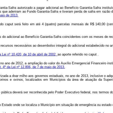
ntia-Safra autorizado a pagar adicional ao Benefício Garantia-Safra institu
ares que aderiram ao Fundo Garantia-Safra e tiveram perda de safra em razão
maio de 2013.
a do
caput
será feito em até 4 (quatro) parcelas mensais de R$ 140,00 (ce
s do adicional ao Benefício Garantia-Safra coincidentes com os meses de rec
 recursos necessários ao desembolso integral do adicional estabelecido no art
da Lei nº 10.420, de 10 de abril de 2002,
ao aporte referido no
caput
.
 no ano de 2012, a ampliação do valor do Auxílio Emergencial Financeiro inst
t. 4º da Lei nº 12.806, de 7 de maio de 2013.
zada a doar milho aos governos estaduais, no ano de 2013, inclusive o adq
aprinos e ovinos, localizados em Municípios da área de atuação da Sup
 pública deverá ser reconhecida pelo Poder Executivo federal, nos termos 
 do Estado onde se localiza o Município em situação de emergência ou estado 