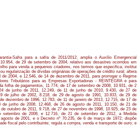
rantia-Safra para a safra de 2011/2012; amplia o Auxílio Emergencial
º 10.954, de 29 de setembro de 2004, relativo aos desastres ocorridos em
milho para venda a pequenos criadores, nos termos que especifica; institui
u regularização de dívidas originárias de operações de crédito rural; altera
il de 2004, e 12.546, de 14 de dezembro de 2011, para prorrogar o Regime
alores Tributários para as Empresas Exportadoras - REINTEGRA e para
da folha de pagamentos, 11.774, de 17 de setembro de 2008, 10.931, de 2
24 de junho de 2011, 12.249, de 11 de junho de 2010, 9.430, de 27 de
9 de julho de 2002, 8.218, de 29 de agosto de 1991, 10.833, de 29 de
de dezembro de 1996, 12.783, de 11 de janeiro de 2013, 12.715, de 17 de
3 de junho de 2008, 12.468, de 26 de agosto de 2011, 10.150, de 21 de
4 de outubro de 2011,
9.718, de 27 de novembro de 1998,
10.925, de 23 de
de setembro de 2008, e 12.716, de 21 de setembro de 2012,
a Medida
e agosto de 2001, e o Decreto nº 70.235, de 6 de março de 1972; dispõe
de fiscal pelo contribuinte; regula a compra, venda e transporte de ouro; e