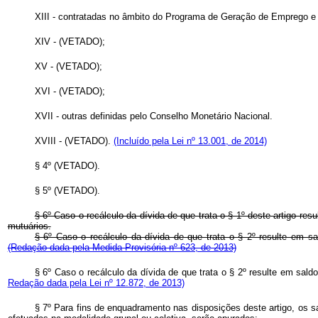
XIII - contratadas no âmbito do Programa de Geração de Emprego 
XIV - (VETADO);
XV - (VETADO);
XVI - (VETADO);
XVII - outras definidas pelo Conselho Monetário Nacional.
XVIII - (VETADO).
(Incluído pela Lei nº 13.001, de 2014)
§ 4º (VETADO).
§ 5º (VETADO).
§ 6º Caso o recálculo da dívida de que trata o § 1º deste artigo re
mutuários.
§ 6º Caso o recálculo da dívida de que trata o § 2º resulte em s
(Redação dada pela Medida Provisória nº 623, de 2013)
§ 6º Caso o recálculo da dívida de que trata o § 2º resulte em sal
Redação dada pela Lei nº 12.872, de 2013)
§ 7º Para fins de enquadramento nas disposições deste artigo, os s