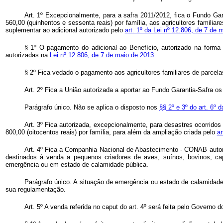
Art. 1º Excepcionalmente, para a safra 2011/2012, fica o Fundo Gara
560,00 (quinhentos e sessenta reais) por família, aos agricultores famili
suplementar ao adicional autorizado pelo
art. 1º da Lei nº 12.806, de 7 de 
§ 1º O pagamento do adicional ao Benefício, autorizado na form
autorizadas na
Lei nº 12.806, de 7 de maio de 2013.
§ 2º Fica vedado o pagamento aos agricultores familiares de parcela
Art. 2º Fica a União autorizada a aportar ao Fundo Garantia-Safra os
Parágrafo único. Não se aplica o disposto nos
§§ 2º e 3º do art. 6º 
Art. 3º Fica autorizada, excepcionalmente, para desastres ocorridos
800,00 (oitocentos reais) por família, para além da ampliação criada pelo
ar
Art. 4º Fica a Companhia Nacional de Abastecimento - CONAB autori
destinados à venda a pequenos criadores de aves, suínos, bovinos, c
emergência ou em estado de calamidade pública.
Parágrafo único. A situação de emergência ou estado de calamidade
sua regulamentação.
Art. 5º A venda referida no
caput
do art. 4º será feita pelo Governo