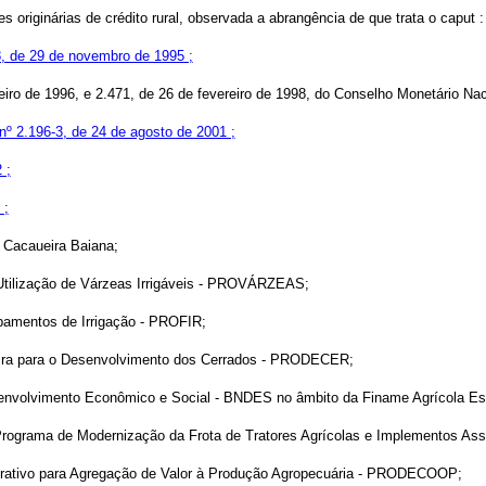
s originárias de crédito rural, observada a abrangência de que trata o
caput
:
38, de 29 de novembro de 1995 ;
iro de 1996, e 2.471, de 26 de fevereiro de 1998, do Conselho Monetário Nac
nº 2.196-3, de 24 de agosto de 2001 ;
 ;
 ;
 Cacaueira Baiana;
 Utilização de Várzeas Irrigáveis - PROVÁRZEAS;
pamentos de Irrigação - PROFIR;
leira para o Desenvolvimento dos Cerrados - PRODECER;
envolvimento Econômico e Social - BNDES no âmbito da Finame Agrícola Es
Programa de Modernização da Frota de Tratores Agrícolas e Implementos A
erativo para Agregação de Valor à Produção Agropecuária - PRODECOOP;