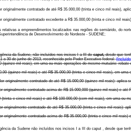
 originalmente contratado de até R$ 35.000,00 (trinta e cinco mil reais), apli
 originalmente contratado excedente a R$ 35.000,00 (trinta e cinco mil reais)
as relativas a empreendimentos localizados nas regiões do semiárido, do nor
 Superintendência de Desenvolvimento do Nordeste - SUDENE;
ência da Sudene, não incluídos nos incisos I a III do
caput,
desde que tenh
1 a 30 de junho de 2013, reconhecido pelo Poder Executivo federal:
(Incluíd
00 (quinze mil reais), em uma ou mais operações do mesmo mutuário: rebate d
,00 (quinze mil reais) e até R$ 35.000,00 (trinta e cinco mil reais), em u
or originalmente contratado de até R$ 15.000,00 (quinze mil reais): aplica-s
r originalmente contratado acima de R$ 15.000,000 (quinze mil reais) e até R$
 (trinta e cinco mil reais) e até R$ 100.000,00 (cem mil reais), em uma ou
 originalmente contratado de até R$ 35.000,00 (trinta e cinco mil reais): apl
or originalmente contratado acima de R$ 35.000,00 (trinta e cinco mil reais) 
ência da Sudene não incluídos nos incisos I a III do
caput
, desde que ten