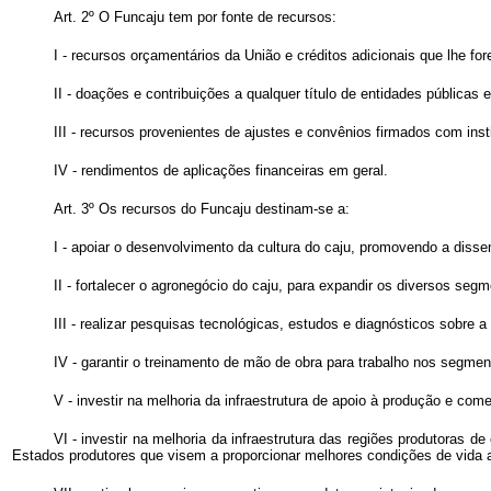
Art. 2º O Funcaju tem por fonte de recursos:
I - recursos orçamentários da União e créditos adicionais que lhe for
II - doações e contribuições a qualquer título de entidades públicas 
III - recursos provenientes de ajustes e convênios firmados com inst
IV - rendimentos de aplicações financeiras em geral.
Art. 3º Os recursos do Funcaju destinam-se a:
I - apoiar o desenvolvimento da cultura do caju, promovendo a diss
II - fortalecer o agronegócio do caju, para expandir os diversos seg
III - realizar pesquisas tecnológicas, estudos e diagnósticos sobre a 
IV - garantir o treinamento de mão de obra para trabalho nos segment
V - investir na melhoria da infraestrutura de apoio à produção e com
VI - investir na melhoria da infraestrutura das regiões produtoras 
Estados produtores que visem a proporcionar melhores condições de vida ao