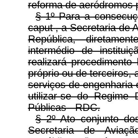
reforma de aeródromos p
§ 1º Para a consecuçã
caput
, a Secretaria de 
República, diretamen
intermédio de instituiç
realizará procedimento 
próprio ou de terceiros, 
serviços de engenharia 
utilizar-se do Regime 
Públicas - RDC.
§ 2º Ato conjunto do
Secretaria de Aviaçã