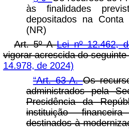
às finalidades previ
depositados na Conta 
(NR)
Art. 5º A
Lei nº 12.462,
vigorar acrescida do seguinte 
14.978, de 2024)
“Art. 63-A.
Os recurs
administrados pela Se
Presidência da Repúbl
instituição financei
destinados à moderniza