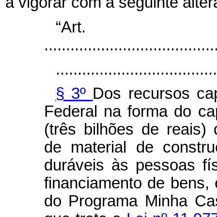
a vigorar com a seguinte alter
“Ar
.......................................
.....................................
§ 3º
Dos recursos ca
Federal na forma do
ca
(três bilhões de reais)
de material de const
duráveis às pessoas fí
financiamento de bens, 
do Programa Minha Ca