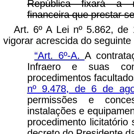
República fixará a r
financeira que prestar se
Art. 6º A Lei nº 5.862, d
vigorar acrescida do seguinte a
“Art. 6º-A.
A contrata
Infraero e suas co
procedimentos facultad
nº 9.478, de 6 de ag
permissões e conc
instalações e equipamen
procedimento licitatório 
decreto do Presidente d