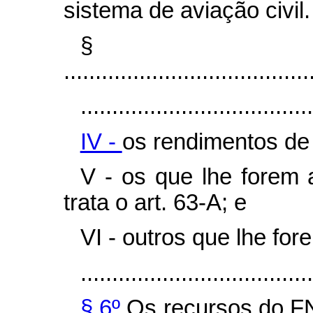
sistema de aviação civil.
§
.......................................
.....................................
IV -
os rendimentos de 
V - os que lhe forem 
trata o art. 63-A; e
VI - outros que lhe for
.....................................
§ 6º
Os recursos do F