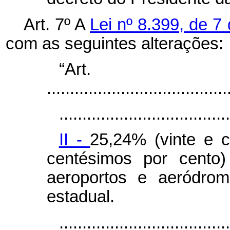
Art. 7º A
Lei nº 8.399, de 7
com as seguintes alterações:
“Ar
.......................................
.....................................
II -
25,24% (vinte e c
centésimos por cento)
aeroportos e aeródrom
estadual.
.....................................