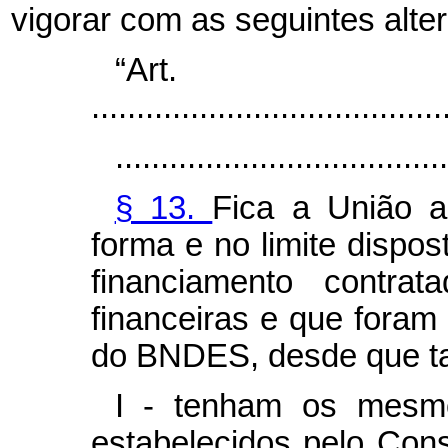
vigorar com as seguintes alte
“Ar
.......................................
.....................................
§ 13.
Fica a União a
forma e no limite dispos
financiamento contrat
financeiras e que foram
do BNDES, desde que ta
I - tenham os mesmo
estabelecidos pelo Con