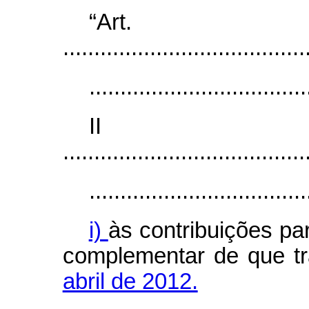
“Ar
.......................................
...................................
I
.......................................
...................................
i)
às contribuições pa
complementar de que t
abril de 2012.