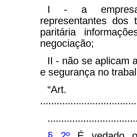
I - a empresa
representantes dos 
paritária informaç
negociação;
II - não se aplicam
e segurança no trabal
“Ar
...................................
................................
§ 2º
É vedado o