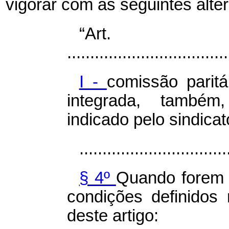
vigorar com as seguintes alte
“Ar
...................................
I -
comissão paritá
integrada, também
indicado pelo sindicat
................................
§ 4º
Quando forem c
condições definidos 
deste artigo: