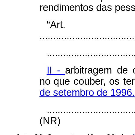
rendimentos das pess
“Ar
...................................
................................
II -
arbitragem de of
no que couber, os t
de setembro de 1996.
................................
(NR)