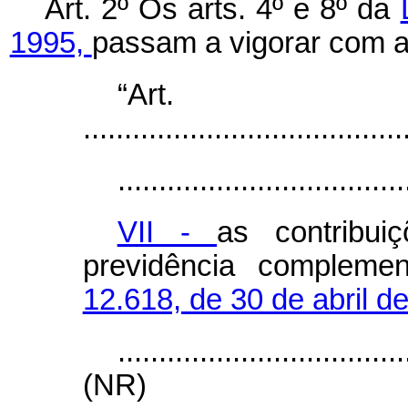
Art. 2º Os arts. 4º e 8º da
1995,
passam a vigorar com a
“Ar
.......................................
...................................
VII -
as contribu
previdência complem
12.618, de 30 de abril d
...................................
(NR)