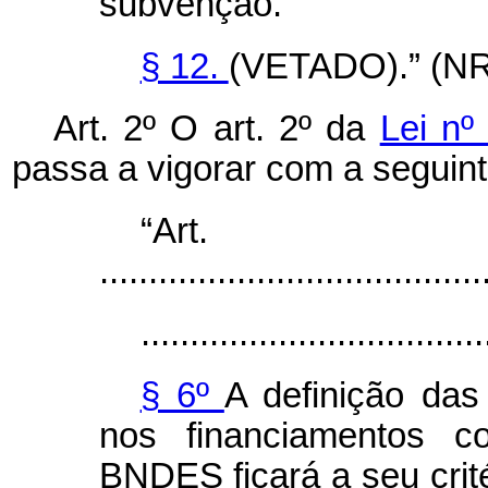
subvenção.
§ 12.
(VETADO).” (NR
Art. 2º O art. 2º da
Lei nº
passa a vigorar com a seguint
“Ar
.......................................
...................................
§ 6º
A definição das
nos financiamentos c
BNDES ficará a seu crit