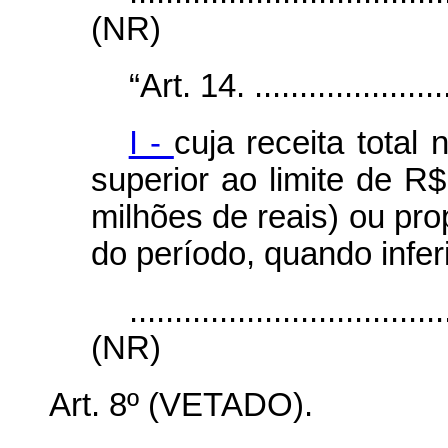
(NR)
“Art. 14. .......................
I -
cuja receita total 
superior ao limite de R$
milhões de reais) ou pr
do período, quando infer
...................................
(NR)
Art. 8º (VETADO).