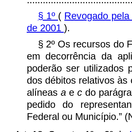
§ 1º
(
Revogado pela 
de 2001
).
§ 2º Os recursos do 
em decorrência da ap
poderão ser utilizados p
dos débitos relativos às
alíneas
a
e
c
do parágraf
pedido do representan
Federal ou Município.” (