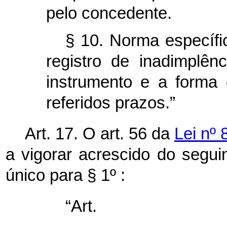
pelo concedente.
§ 10. Norma específi
registro de inadimplê
instrumento e a forma 
referidos prazos.”
Art. 17. O art. 56 da
Lei nº 
a vigorar acrescido do segui
único para § 1º :
“Ar
.......................................