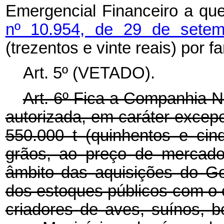
Emergencial Financeiro a qu
nº 10.954, de 29 de sete
(trezentos e vinte reais) por fa
Art. 5º (VETADO).
Art. 6º Fica a Companhia 
autorizada, em caráter excepc
550.000 t (quinhentos e cin
grãos, ao preço de mercado,
âmbito das aquisições do G
dos estoques públicos com o 
criadores de aves, suínos, b