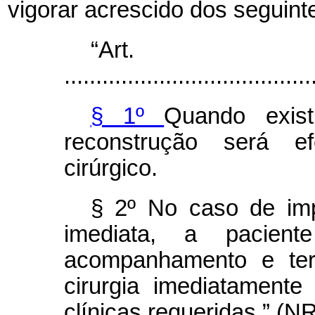
vigorar acrescido dos seguinte
“Ar
.......................................
§ 1º
Quando exist
reconstrução será 
cirúrgico.
§ 2º No caso de imp
imediata, a pacien
acompanhamento e terá
cirurgia imediatament
clínicas requeridas.” (N